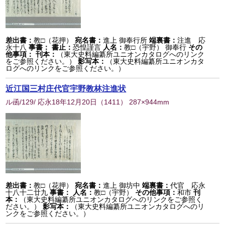
差出書：
教□（花押）
宛名書：
進上 御奉行所
端裏書：
注進 応
永十八
事書：
書止：
恐惶謹言
人名：
教□（宇野） 御奉行
その
他事項：
刊本：
（東大史料編纂所ユニオンカタログへのリンク
をご参照ください。）
影写本：
（東大史料編纂所ユニオンカタ
ログへのリンクをご参照ください。）
近江国三村庄代官宇野教林注進状
ル函/129/ 応永18年12月20日
（
1411
） 287×944mm
差出書：
教□（花押）
宛名書：
進上 御坊中
端裏書：
代官 応永
十八十二廿九
事書：
人名：
教□（宇野）
その他事項：
和市
刊
本：
（東大史料編纂所ユニオンカタログへのリンクをご参照く
ださい。）
影写本：
（東大史料編纂所ユニオンカタログへのリ
ンクをご参照ください。）