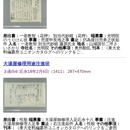
差出書：
一老教智（花押） 別当代妙鏡（花押）
端裏書：
光明院
のうりけん状
事書：
売渡申長地之事
書止：
仍為後日売券之状如
件
人名：
一老教智 別当代妙鏡 藤原氏女
地名：
山城国廿二坪さ
いさかり
寺社名：
光明院
その他事項：
奥州動乱
刊本：
（東大史
料編纂所ユニオンカタログへのリンクをご...
大湯屋修理用途注進状
ヌ函/54/ 応永18年2月6日
（
1411
） 287×470mm
差出書：
性順
端裏書：
大湯屋御修理入足応永十八
事書：
注進
大湯屋御修理入足事
書止：
右注進如件
人名：
性順
その他事項：
刊本：
（東大史料編纂所ユニオンカタログへのリンクをご参照