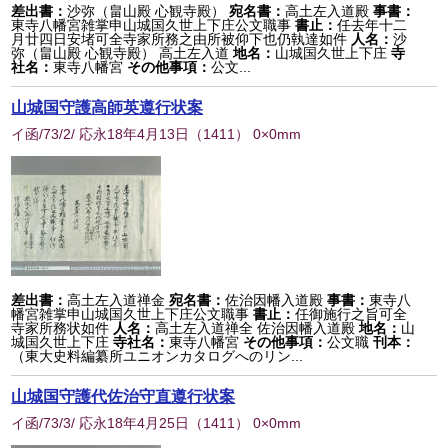
差出書：
沙弥（畠山殿 心観寺殿）
宛名書：
高土左入道殿
事書：
東寺八幡宮雑掌申山城国久世上下庄公文職事
書止：
任去年十二
月廿四日安堵可全寺家所務之由所被仰下也仍執達如件
人名：
沙
弥（畠山殿 心観寺殿） 高土左入道
地名：
山城国久世上下庄
寺
社名：
東寺八幡宮
その他事項：
公文...
山城国守護高師英遵行状案
イ函/73/2/ 応永18年4月13日
（
1411
） 0×0mm
差出書：
高土左入道禅金
宛名書：
佐治因幡入道殿
事書：
東寺八
幡宮雑掌申山城国久世上下庄公文職事
書止：
任御施行之旨可全
寺家所務状如件
人名：
高土左入道禅全 佐治因幡入道殿
地名：
山
城国久世上下庄
寺社名：
東寺八幡宮
その他事項：
公文職
刊本：
（東大史料編纂所ユニオンカタログへのリン...
山城国守護代佐治守直遵行状案
イ函/73/3/ 応永18年4月25日
（
1411
） 0×0mm