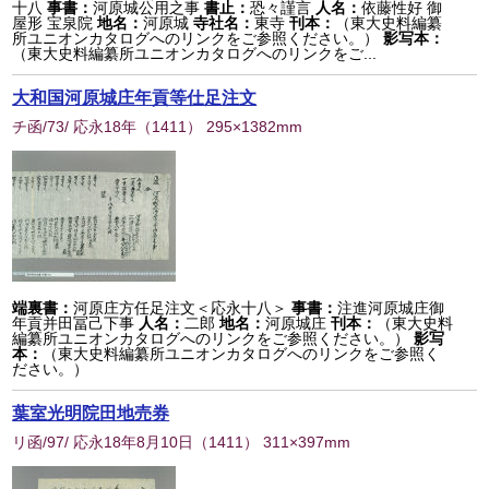
十八
事書：
河原城公用之事
書止：
恐々謹言
人名：
依藤性好 御
屋形 宝泉院
地名：
河原城
寺社名：
東寺
刊本：
（東大史料編纂
所ユニオンカタログへのリンクをご参照ください。）
影写本：
（東大史料編纂所ユニオンカタログへのリンクをご...
大和国河原城庄年貢等仕足注文
チ函/73/ 応永18年
（
1411
） 295×1382mm
端裏書：
河原庄方任足注文＜応永十八＞
事書：
注進河原城庄御
年貢并田冨己下事
人名：
二郎
地名：
河原城庄
刊本：
（東大史料
編纂所ユニオンカタログへのリンクをご参照ください。）
影写
本：
（東大史料編纂所ユニオンカタログへのリンクをご参照く
ださい。）
葉室光明院田地売券
リ函/97/ 応永18年8月10日
（
1411
） 311×397mm