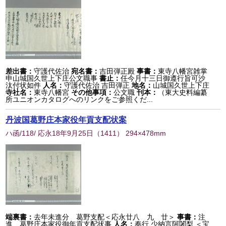
差出書：
守護代佐治
宛名書：
吉田弾正殿
事書：
東寺八幡宮雑掌
申山城国久世上下庄公文職事
書止：
任今月十三日御遵行旨可沙
汰付状如件
人名：
守護代佐治 吉田弾正
地名：
山城国久世上下庄
寺社名：
東寺八幡宮
その他事項：
公文職
刊本：
（東大史料編纂
所ユニオンカタログへのリンクをご参照くだ...
丹波国葛野庄本家役年貢支配状案
ハ函/118/ 応永18年9月25日
（
1411
） 294×478mm
端裏書：
去年未進分 葛野支配＜応永廿八 九 廿＞
事書：
注
進 葛野庄本家役御年貢支配状事
人名：
奉行 少納言阿闍梨 ＜宝