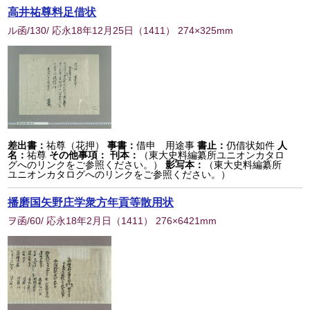
高井祐尊料足借状
ル函/130/ 応永18年12月25日
（
1411
） 274×325mm
差出書：
祐尊（花押）
事書：
借申 用途事
書止：
仍借状如件
人
名：
祐尊
その他事項：
刊本：
（東大史料編纂所ユニオンカタロ
グへのリンクをご参照ください。）
影写本：
（東大史料編纂所
ユニオンカタログへのリンクをご参照ください。）
播磨国矢野庄学衆方年貢等散用状
ヲ函/60/ 応永18年2月日
（
1411
） 276×6421mm