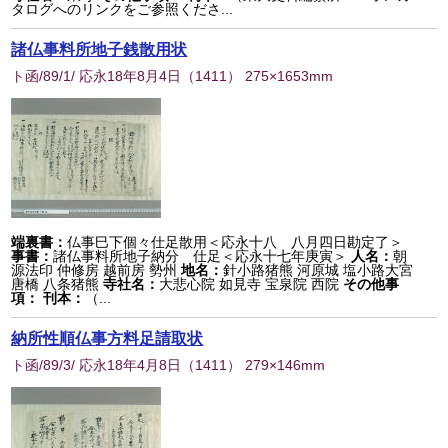
タログへのリンクをご参照くださ...
諸仏事料所地子銭散用状
ト函/89/1/ 応永18年8月4日
（
1411
） 275×1653mm
端裏書：
仏事巳下個々仕足散用＜応永十八 八月四日勘定了＞
事書：
諸仏事料所地子納分 仕足＜応永十七年庚寅＞
人名：
朝
源法印 仲修房 越前房 勢州
地名：
針小路猪熊 河原城 塩小路大宮
唐橋 八条猪熊
寺社名：
大悲心院 如見寺 宝泉院 西院
その他事
項：
刊本：
（...
納所性順仏事方料足請取状
ト函/89/3/ 応永18年4月8日
（
1411
） 279×146mm