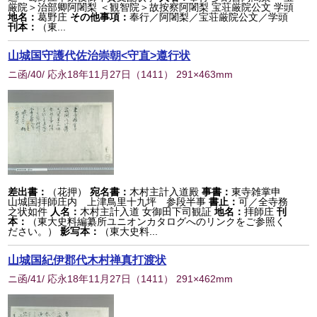
厳院＞治部卿阿闍梨 ＜観智院＞故按察阿闍梨 宝荘厳院公文 学頭
地名：
葛野庄
その他事項：
奉行／阿闍梨／宝荘厳院公文／学頭
刊本：
（東...
山城国守護代佐治崇朝<守直>遵行状
ニ函/40/ 応永18年11月27日
（
1411
） 291×463mm
差出書：
（花押）
宛名書：
木村主計入道殿
事書：
東寺雑掌申
山城国拝師庄内 上津鳥里十九坪 参段半事
書止：
可／全寺務
之状如件
人名：
木村主計入道 女御田下司観証
地名：
拝師庄
刊
本：
（東大史料編纂所ユニオンカタログへのリンクをご参照く
ださい。）
影写本：
（東大史料...
山城国紀伊郡代木村禅真打渡状
ニ函/41/ 応永18年11月27日
（
1411
） 291×462mm