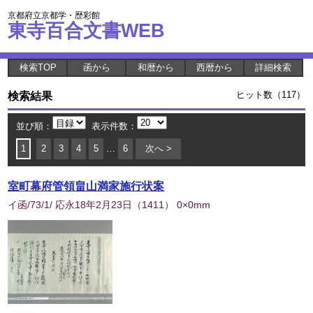
京都府立京都学・歴彩館
東寺百合文書WEB
検索TOP
函から
和暦から
西暦から
詳細検索
検索結果
ヒット数（117）
並び順：
表示件数：
1
2
3
4
5
…
6
次へ >
室町幕府管領畠山満家施行状案
イ函/73/1/ 応永18年2月23日
（
1411
） 0×0mm