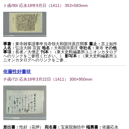
ト函/90/ 応永18年9月日
（
1411
） 353×583mm
事書：
東寺雑掌謹事申当寺領大和国河原庄間事
書止：
言上如件
人名：
弘法大師 宗賀
地名：
大和国河原庄
寺社名：
東寺
その他
事項：
長者／大僧正
刊本：
（東大史料編纂所ユニオンカタログ
へのリンクをご参照ください。）
影写本：
（東大史料編纂所ユ
ニオンカタログへのリンクをご参...
依藤性好書状
チ函/72/ 応永18年3月22日
（
1411
） 300×950mm
差出書：
性好（花押）
宛名書：
宝泉院御坊中
端裏書：
依藤応永