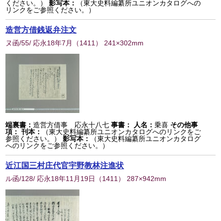
ください。）
影写本：
（東大史料編纂所ユニオンカタログへの
リンクをご参照ください。）
造営方借銭返弁注文
ヌ函/55/ 応永18年7月
（
1411
） 241×302mm
端裏書：
造営方借事 応永十八七
事書：
人名：
乗喜
その他事
項：
刊本：
（東大史料編纂所ユニオンカタログへのリンクをご
参照ください。）
影写本：
（東大史料編纂所ユニオンカタログ
へのリンクをご参照ください。）
近江国三村庄代官宇野教林注進状
ル函/128/ 応永18年11月19日
（
1411
） 287×942mm