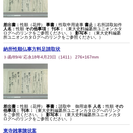
差出書：
性順（花押）
事書：
性取申用途事
書止：
右所請取如件
人名：
性順
その他事項：
刊本：
（東大史料編纂所ユニオンカタ
ログへのリンクをご参照ください。）
影写本：
（東大史料編纂
所ユニオンカタログへのリンクをご参照ください。）
納所性順仏事方料足請取状
ト函/89/4/ 応永18年4月23日
（
1411
） 276×167mm
差出書：
性順（花押）
事書：
請取申 御用途事
人名：
性順
その
他事項：
刊本：
（東大史料編纂所ユニオンカタログへのリンク
をご参照ください。）
影写本：
（東大史料編纂所ユニオンカタ
ログへのリンクをご参照ください。）
東寺雑掌陳状案