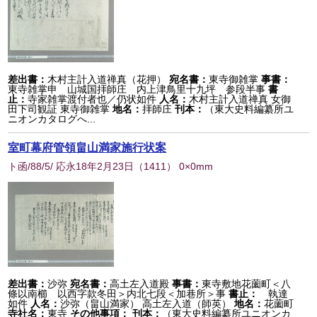
差出書：
木村主計入道禅真（花押）
宛名書：
東寺御雑掌
事書：
東寺雑掌申 山城国拝師庄 内上津鳥里十九坪 参段半事
書
止：
寺家雑掌渡付者也／仍状如件
人名：
木村主計入道禅真 女御
田下司観証 東寺御雑掌
地名：
拝師庄
刊本：
（東大史料編纂所ユ
ニオンカタログへ...
室町幕府管領畠山満家施行状案
ト函/88/5/ 応永18年2月23日
（
1411
） 0×0mm
差出書：
沙弥
宛名書：
高土左入道殿
事書：
東寺敷地花薗町＜八
條以南櫛 以西字款冬田＞内北七段＜加巷所＞事
書止：
執達
如件
人名：
沙弥（畠山満家） 高土左入道（師英）
地名：
花薗町
寺社名：
東寺
その他事項：
刊本：
（東大史料編纂所ユニオンカ