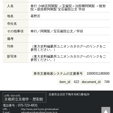
人名
奉行 少納言阿闍梨 ＜宝厳院＞治部卿阿闍梨 ＜観智
院＞故按察阿闍梨 宝荘厳院公文 学頭
地名
葛野庄
寺社名
その他事項
奉行／阿闍梨／宝荘厳院公文／学頭
備考
刊本
（東大史料編纂所ユニオンカタログへのリンクをご
参照ください。）
影写本
（東大史料編纂所ユニオンカタログへのリンクをご
参照ください。）
東寺文書検索システムの文書番号
1000031180000
item_id
622
document_id
749
京都市左京区下鴨半木町1番地29
お問い合わせ先
京都府立京都学・歴彩館
075-723-4831
電話番号：
URL ：
http://www.pref.kyoto.jp/rekisaikan/
E-mail：
rekisaikan-kikaku@pref.kyoto.lg.jp