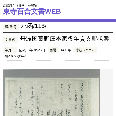
京都府立京都学・歴彩館
東寺百合文書WEB
ハ函/118/
函/番号
丹波国葛野庄本家役年貢支配状案
文書名
年月日
応永18年9月25日
西暦
1411年
寸法（mm）
縦294 x 横478