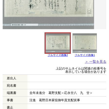
フルサイズ画像2
フルサイズ画像1
＞ 一覧を見る
上記のサムネイルは関連の枝番号を
表示している場合があります
差出人
宛名書
端裏書
去年未進分 葛野支配＜応永廿八 九 廿＞
事書
注進 葛野庄本家役御年貢支配状事
書止