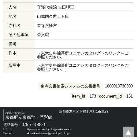
人名
守護代佐治 吉田弾正
地名
山城国久世上下庄
寺社名
東寺八幡宮
その他事項
公文職
備考
刊本
（東大史料編纂所ユニオンカタログへのリンクをご
参照ください。）
影写本
（東大史料編纂所ユニオンカタログへのリンクをご
参照ください。）
東寺文書検索システムの文書番号
1000010730300
item_id
173
document_id
151
京都市左京区下鴨半木町1番地29
お問い合わせ先
京都府立京都学・歴彩館
075-723-4831
電話番号：
URL ：
http://www.pref.kyoto.jp/rekisaikan/
E-mail：
rekisaikan-kikaku@pref.kyoto.lg.jp