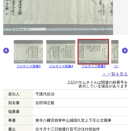
フルサイズ画像5
フルサイズ画像4
フルサイズ画像3
フルサイズ
＞ 一覧を見る
上記のサムネイルは関連の枝番号を
表示している場合があります
差出人
守護代佐治
宛名書
吉田弾正殿
端裏書
事書
東寺八幡宮雑掌申山城国久世上下庄公文職事
書止
任今月十三日御遵行旨可沙汰付状如件