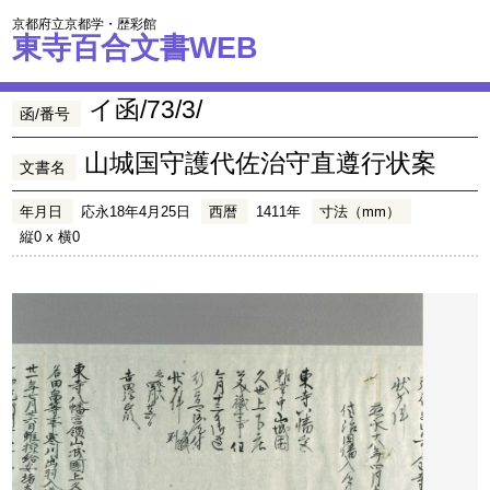
京都府立京都学・歴彩館
東寺百合文書WEB
イ函/73/3/
函/番号
山城国守護代佐治守直遵行状案
文書名
年月日
応永18年4月25日
西暦
1411年
寸法（mm）
縦0 x 横0