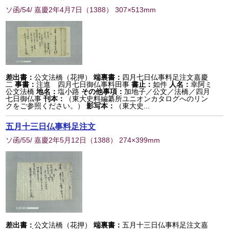
ソ函/54/ 嘉慶2年4月7日
（
1388
） 307×513mm
差出書：
公文法橋（花押）
端裏書：
四月七日仏事料足注文嘉慶
二
事書：
注進 四月七日御仏事料田事
書止：
如件
人名：
幸阿ミ
公文法橋
地名：
塩小路
その他事項：
加地子／公文／法橋／四月
七日御仏事
刊本：
（東大史料編纂所ユニオンカタログへのリン
クをご参照ください。）
影写本：
（東大史...
五月十三日仏事料足注文
ソ函/55/ 嘉慶2年5月12日
（
1388
） 274×399mm
差出書：
公文法橋（花押）
端裏書：
五月十三日仏事料足注文嘉