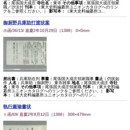
名：
尾張国大成庄
寺社名：
東寺
その他事項：
尾張国大成庄領家
職／沙汰付
刊本：
（東大史料編纂所ユニオンカタログへのリン
クをご参照ください。）
影写本：
（東大史料編纂所ユ...
御厨野兵庫助打渡状案
ホ函/36/13/ 嘉慶2年10月29日
（
1388
） 0×0mm
差出書：
兵庫助在判
事書：
尾張国大成庄領家職事
書止：
仍状如
件
人名：
兵庫助（御厨野） 東寺雑掌
地名：
尾張国大成庄
寺社
名：
東寺
その他事項：
尾張国大成庄領家職
刊本：
（東大史料編
纂所ユニオンカタログへのリンクをご参照ください。）
影写
本：
（東大史料編纂所ユニオンカタログへのリン...
執行厳瑜書状
ト函/69/ 嘉慶2年8月12日
（
1388
） 308×479mm