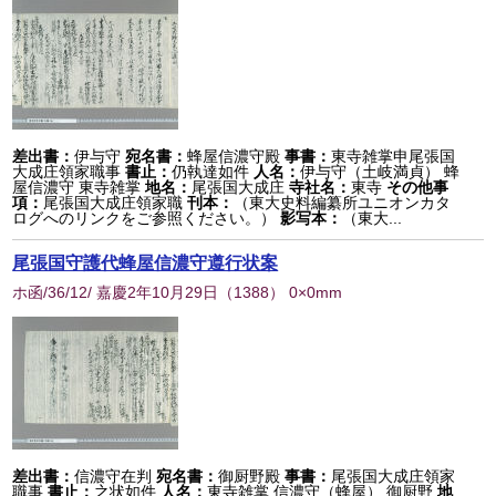
差出書：
伊与守
宛名書：
蜂屋信濃守殿
事書：
東寺雑掌申尾張国
大成庄領家職事
書止：
仍執達如件
人名：
伊与守（土岐満貞） 蜂
屋信濃守 東寺雑掌
地名：
尾張国大成庄
寺社名：
東寺
その他事
項：
尾張国大成庄領家職
刊本：
（東大史料編纂所ユニオンカタ
ログへのリンクをご参照ください。）
影写本：
（東大...
尾張国守護代蜂屋信濃守遵行状案
ホ函/36/12/ 嘉慶2年10月29日
（
1388
） 0×0mm
差出書：
信濃守在判
宛名書：
御厨野殿
事書：
尾張国大成庄領家
職事
書止：
之状如件
人名：
東寺雑掌 信濃守（蜂屋） 御厨野
地