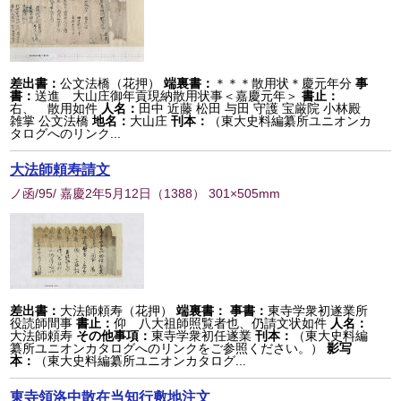
差出書：
公文法橋（花押）
端裏書：
＊＊＊散用状＊慶元年分
事
書：
送進 大山庄御年貢現納散用状事＜嘉慶元年＞
書止：
右、 散用如件
人名：
田中 近藤 松田 与田 守護 宝厳院 小林殿
雑掌 公文法橋
地名：
大山庄
刊本：
（東大史料編纂所ユニオンカ
タログへのリンク...
大法師頼寿請文
ノ函/95/ 嘉慶2年5月12日
（
1388
） 301×505mm
差出書：
大法師頼寿（花押）
端裏書：
事書：
東寺学衆初遂業所
役読師間事
書止：
仰 八大祖師照覧者也、仍請文状如件
人名：
大法師頼寿
その他事項：
東寺学衆初任遂業
刊本：
（東大史料編
纂所ユニオンカタログへのリンクをご参照ください。）
影写
本：
（東大史料編纂所ユニオンカタログ...
東寺領洛中散在当知行敷地注文