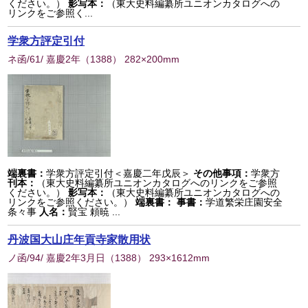
ください。）
影写本：
（東大史料編纂所ユニオンカタログへの
リンクをご参照く...
学衆方評定引付
ネ函/61/ 嘉慶2年
（
1388
） 282×200mm
端裏書：
学衆方評定引付＜嘉慶二年戊辰＞
その他事項：
学衆方
刊本：
（東大史料編纂所ユニオンカタログへのリンクをご参照
ください。）
影写本：
（東大史料編纂所ユニオンカタログへの
リンクをご参照ください。）
端裏書：
事書：
学道繁栄庄園安全
条々事
人名：
賢宝 頼暁 ...
丹波国大山庄年貢寺家散用状
ノ函/94/ 嘉慶2年3月日
（
1388
） 293×1612mm