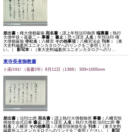
差出書：
権大僧都厳瑜
宛名書：
謹上年預法印御房
端裏書：
執行
大僧申状＜嘉慶二＞
事書：
書止：
恐々謹言
人名：
年預法印 権
大僧都厳瑜
寺社名：
八幡宮
その他事項：
八幡宮法会
刊本：
（東
大史料編纂所ユニオンカタログへのリンクをご参照くださ
い。）
影写本：
（東大史料編纂所ユニオンカタログへのリ...
東寺長者御教書
ト函/191/ （嘉慶2年）8月11日
（
1388
） 309×1005mm
差出書：
法印□□房
宛名書：
謹上執行大僧都御房
事書：
八幡宮恒
例放生会式日事
書止：
恐々謹言
人名：
執行大僧都 法印□□房
寺
社名：
八幡宮
その他事項：
八幡宮恒例放生会
刊本：
（東大史料
編纂所ユニオンカタログへのリンクをご参照ください。）
影写