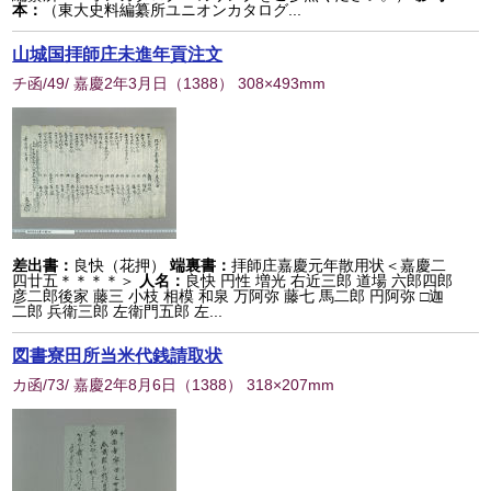
本：
（東大史料編纂所ユニオンカタログ...
山城国拝師庄未進年貢注文
チ函/49/ 嘉慶2年3月日
（
1388
） 308×493mm
差出書：
良快（花押）
端裏書：
拝師庄嘉慶元年散用状＜嘉慶二
四廿五＊＊＊＊＞
人名：
良快 円性 増光 右近三郎 道場 六郎四郎
彦二郎後家 藤三 小枝 相模 和泉 万阿弥 藤七 馬二郎 円阿弥 □迦
二郎 兵衛三郎 左衛門五郎 左...
図書寮田所当米代銭請取状
カ函/73/ 嘉慶2年8月6日
（
1388
） 318×207mm