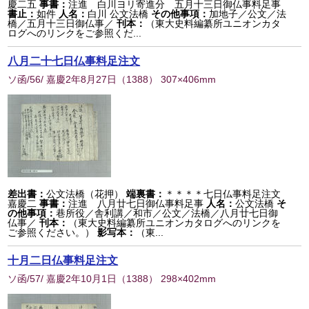
慶二五
事書：
注進 白川ヨリ寄進分 五月十三日御仏事料足事
書止：
如件
人名：
白川 公文法橋
その他事項：
加地子／公文／法
橋／五月十三日御仏事／
刊本：
（東大史料編纂所ユニオンカタ
ログへのリンクをご参照くだ...
八月二十七日仏事料足注文
ソ函/56/ 嘉慶2年8月27日
（
1388
） 307×406mm
差出書：
公文法橋（花押）
端裏書：
＊＊＊＊七日仏事料足注文
嘉慶二
事書：
注進 八月廿七日御仏事料足事
人名：
公文法橋
そ
の他事項：
巷所役／舎利講／和市／公文／法橋／八月廿七日御
仏事／
刊本：
（東大史料編纂所ユニオンカタログへのリンクを
ご参照ください。）
影写本：
（東...
十月二日仏事料足注文
ソ函/57/ 嘉慶2年10月1日
（
1388
） 298×402mm