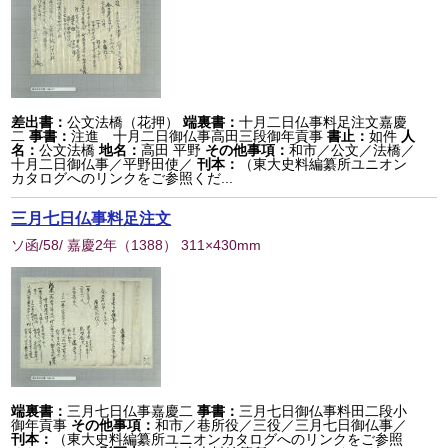
差出書：
公文法橋（花押）
端裏書：
十月二日仏事料足注文嘉慶
二
事書：
注進 十月二日御仏事高田三段御年貢事
書止：
如件
人
名：
公文法橋
地名：
高田 平野
その他事項：
和市／公文／法橋／
十月二日御仏事／平野田使／
刊本：
（東大史料編纂所ユニオン
カタログへのリンクをご参照くだ...
三月七日仏事料足注文
ソ函/58/ 嘉慶2年
（
1388
） 311×430mm
端裏書：
三月七日仏事嘉慶二
事書：
三月七日御仏事料田二段小
御年貢事
その他事項：
和市／巷所役／三役／三月七日御仏事／
刊本：
（東大史料編纂所ユニオンカタログへのリンクをご参照