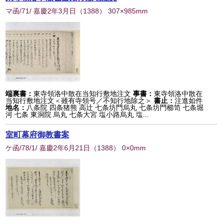
マ函/71/ 嘉慶2年3月日
（
1388
） 307×985mm
端裏書：
東寺領洛中散在当知行敷地注文
事書：
東寺領洛中散在
当知行敷地注文＜雖有寺領号／不知行地除之＞
書止：
注進如件
地名：
八条院 四条猪熊 高辻 七条坊門烏丸 七条坊門櫛笥 七条堀
河 七条 東洞院 烏丸 七条大宮 塩小路烏丸 塩...
室町幕府御教書案
ケ函/78/1/ 嘉慶2年6月21日
（
1388
） 0×0mm