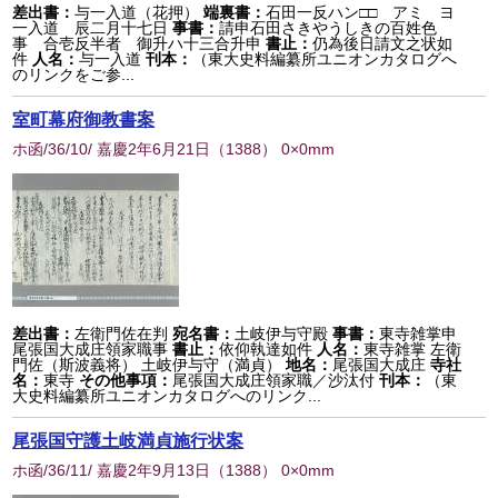
差出書：
与一入道（花押）
端裏書：
石田一反ハン□□ アミ ヨ
一入道 辰二月十七日
事書：
請申石田さきやうしきの百姓色
事 合壱反半者 御升ハ十三合升申
書止：
仍為後日請文之状如
件
人名：
与一入道
刊本：
（東大史料編纂所ユニオンカタログへ
のリンクをご参...
室町幕府御教書案
ホ函/36/10/ 嘉慶2年6月21日
（
1388
） 0×0mm
差出書：
左衛門佐在判
宛名書：
土岐伊与守殿
事書：
東寺雑掌申
尾張国大成庄領家職事
書止：
依仰執達如件
人名：
東寺雑掌 左衛
門佐（斯波義将） 土岐伊与守（満貞）
地名：
尾張国大成庄
寺社
名：
東寺
その他事項：
尾張国大成庄領家職／沙汰付
刊本：
（東
大史料編纂所ユニオンカタログへのリンク...
尾張国守護土岐満貞施行状案
ホ函/36/11/ 嘉慶2年9月13日
（
1388
） 0×0mm