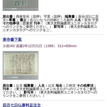
差出書：
両座安光（花押） 守景（花押）
端裏書：
辰分□巳□二百
文□
事書：
書止：
右らいなうの分納ところ如件
人名：
安光 守景
その他事項：
図書寮
刊本：
（東大史料編纂所ユニオンカタログ
へのリンクをご参照ください。）
影写本：
（東大史料編纂所ユ
ニオンカタログへのリンクをご...
東寺書下案
タ函/40/ 嘉慶2年12月21日
（
1388
） 311×458mm
差出書：
公文
端裏書：
人名：
公文
地名：
三村庄
その他事項：
刊本：
（東大史料編纂所ユニオンカタログへのリンクをご参照
ください。）
影写本：
（東大史料編纂所ユニオンカタログへの
リンクをご参照ください。）
四月七日仏事料足注文