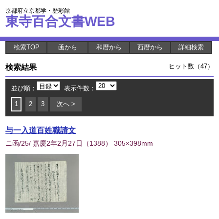
京都府立京都学・歴彩館
東寺百合文書WEB
検索TOP
函から
和暦から
西暦から
詳細検索
検索結果
ヒット数（47）
並び順：
表示件数：
1
2
3
次へ >
与一入道百姓職請文
ニ函/25/ 嘉慶2年2月27日
（
1388
） 305×398mm