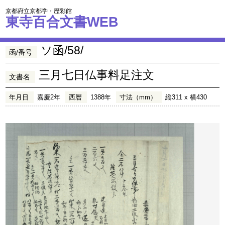
京都府立京都学・歴彩館
東寺百合文書WEB
ソ函/58/
函/番号
三月七日仏事料足注文
文書名
年月日
嘉慶2年
西暦
1388年
寸法（mm）
縦311 x 横430