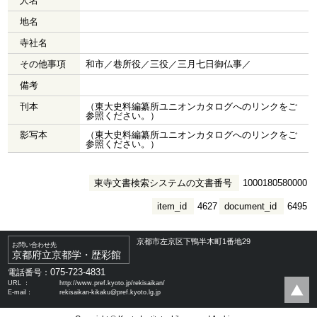
人名
地名
寺社名
その他事項
和市／巷所役／三役／三月七日御仏事／
備考
刊本
（東大史料編纂所ユニオンカタログへのリンクをご
参照ください。）
影写本
（東大史料編纂所ユニオンカタログへのリンクをご
参照ください。）
東寺文書検索システムの文書番号
1000180580000
item_id
4627
document_id
6495
京都市左京区下鴨半木町1番地29
お問い合わせ先
京都府立京都学・歴彩館
075-723-4831
電話番号：
URL ：
http://www.pref.kyoto.jp/rekisaikan/
E-mail：
rekisaikan-kikaku@pref.kyoto.lg.jp