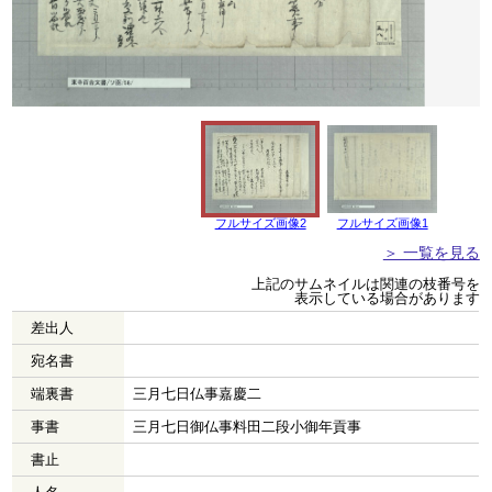
フルサイズ画像2
フルサイズ画像1
＞ 一覧を見る
上記のサムネイルは関連の枝番号を
表示している場合があります
差出人
宛名書
端裏書
三月七日仏事嘉慶二
事書
三月七日御仏事料田二段小御年貢事
書止