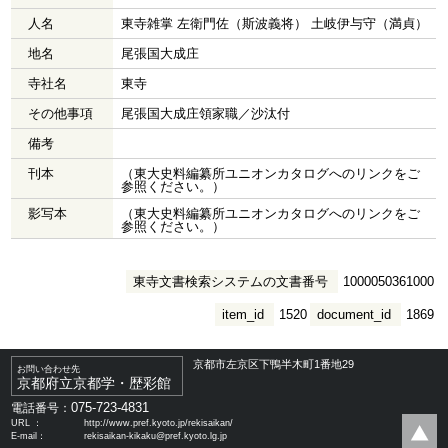
人名
東寺雑掌 左衛門佐（斯波義将） 土岐伊与守（満貞）
地名
尾張国大成庄
寺社名
東寺
その他事項
尾張国大成庄領家職／沙汰付
備考
刊本
（東大史料編纂所ユニオンカタログへのリンクをご
参照ください。）
影写本
（東大史料編纂所ユニオンカタログへのリンクをご
参照ください。）
東寺文書検索システムの文書番号
1000050361000
item_id
1520
document_id
1869
京都市左京区下鴨半木町1番地29
お問い合わせ先
京都府立京都学・歴彩館
075-723-4831
電話番号：
URL ：
http://www.pref.kyoto.jp/rekisaikan/
E-mail：
rekisaikan-kikaku@pref.kyoto.lg.jp