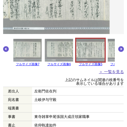
フルサイズ画像7
フルサイズ画像6
フルサイズ画像5
フルサイズ
＞ 一覧を見る
上記のサムネイルは関連の枝番号を
表示している場合があります
差出人
左衛門佐在判
宛名書
土岐伊与守殿
端裏書
事書
東寺雑掌申尾張国大成庄領家職事
書止
依仰執達如件