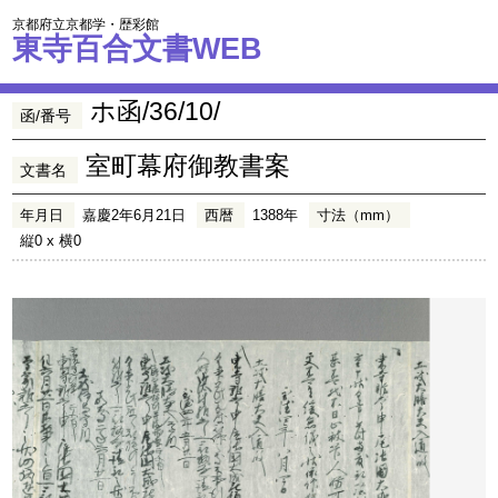
京都府立京都学・歴彩館
東寺百合文書WEB
ホ函/36/10/
函/番号
室町幕府御教書案
文書名
年月日
嘉慶2年6月21日
西暦
1388年
寸法（mm）
縦0 x 横0