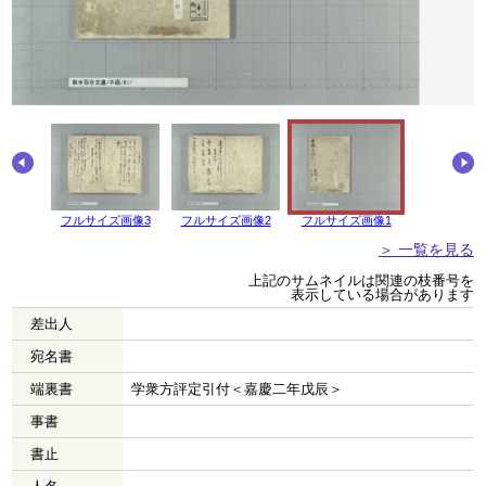
画像4
フルサイズ画像3
フルサイズ画像2
フルサイズ画像1
＞ 一覧を見る
上記のサムネイルは関連の枝番号を
表示している場合があります
差出人
宛名書
端裏書
学衆方評定引付＜嘉慶二年戊辰＞
事書
書止