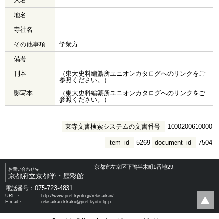
人名
地名
寺社名
その他事項
学衆方
備考
刊本
（東大史料編纂所ユニオンカタログへのリンクをご
参照ください。）
影写本
（東大史料編纂所ユニオンカタログへのリンクをご
参照ください。）
東寺文書検索システムの文書番号
1000200610000
item_id
5269
document_id
7504
京都市左京区下鴨半木町1番地29
お問い合わせ先
京都府立京都学・歴彩館
075-723-4831
電話番号：
URL ：
http://www.pref.kyoto.jp/rekisaikan/
E-mail：
rekisaikan-kikaku@pref.kyoto.lg.jp