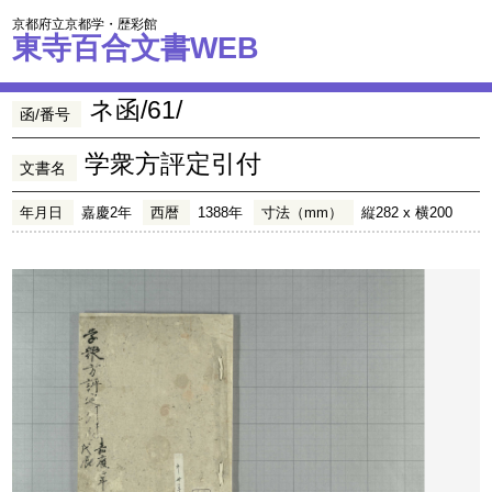
京都府立京都学・歴彩館
東寺百合文書WEB
ネ函/61/
函/番号
学衆方評定引付
文書名
年月日
嘉慶2年
西暦
1388年
寸法（mm）
縦282 x 横200