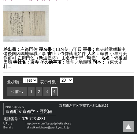
差出書：
左衛門佐
宛名書：
山名伊与守殿
事書：
東寺雑掌頼勝申
備後国因嶋地頭職／事
書止：
依仰執達如件
人名：
頼勝 小早河美
作前司 左衛門佐（斯波義将） 山名伊予守（時義）
地名：
備後国
因嶋
寺社名：
東寺
その他事項：
雑掌／地頭職
刊本：
（東大史
料...
並び順：
表示件数：
< 前へ
1
2
3
4
京都市左京区下鴨半木町1番地29
お問い合わせ先
京都府立京都学・歴彩館
075-723-4831
電話番号：
URL ：
http://www.pref.kyoto.jp/rekisaikan/
E-mail：
rekisaikan-kikaku@pref.kyoto.lg.jp