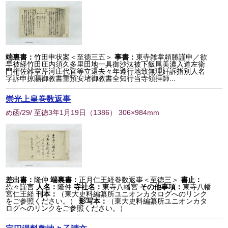
端裏書：
竹田申状案＜至徳三五＞
事書：
東寺雑掌頼勝謹申／欲
早被経竹田庄内須久多里田地一具御沙汰被下飯尾美濃入道左衛
門権佐雑掌芹河庄代官等立還去々年遵行地致無理奸訴指別人名
字訴申掠賜御教書重預安堵御教書全知行当寺領拝師...
崇光上皇巻数返事
め函/29/ 至徳3年1月19日
（
1386
） 306×984mm
差出書：
隆仲
端裏書：
正月仁王経巻数返事＜至徳三＞
書止：
恐々謹言
人名：
隆仲
寺社名：
東寺八幡宮
その他事項：
東寺八幡
宮仁王経
刊本：
（東大史料編纂所ユニオンカタログへのリンク
をご参照ください。）
影写本：
（東大史料編纂所ユニオンカタ
ログへのリンクをご参照ください。）