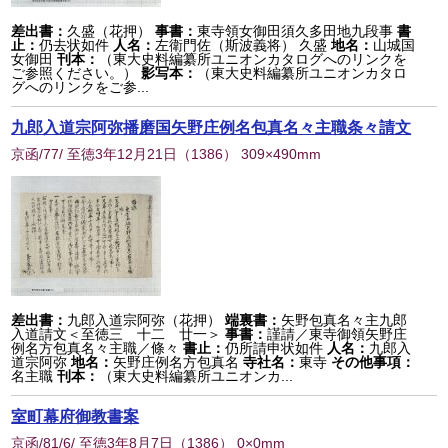
差出書：
久盛（花押）
事書：
東寺領女御田須久多田地九段事
書
止：
仍去状如件
人名：
左衛門佐（斯波義将） 久盛
地名：
山城国
女御田
刊本：
（東大史料編纂所ユニオンカタログへのリンクを
ご参照ください。）
影写本：
（東大史料編纂所ユニオンカタロ
グへのリンクをご参...
九郎入道宗阿弥播磨国矢野庄例名包真名々主職条々請文
京函/77/ 至徳3年12月21日
（
1386
） 309×490mm
差出書：
九郎入道宗阿弥（花押）
端裏書：
矢野包真名々主九郎
入道請文＜至徳三 十二 廿一＞
事書：
謹請／東寺御領矢野庄
例名方包真名々主職／條々
書止：
仍所請申状如件
人名：
九郎入
道宗阿弥
地名：
矢野庄例名方包真名
寺社名：
東寺
その他事項：
名主職
刊本：
（東大史料編纂所ユニオンカ...
室町幕府御教書案
京函/81/6/ 至徳3年8月7日
（
1386
） 0×0mm