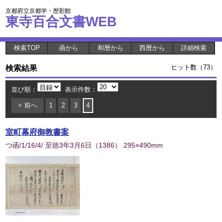
京都府立京都学・歴彩館
東寺百合文書WEB
検索TOP
函から
和暦から
西暦から
詳細検索
検索結果
ヒット数（73）
並び順：
表示件数：
< 前へ
1
2
3
4
室町幕府御教書案
つ函/1/16/4/ 至徳3年3月6日
（
1386
） 295×490mm