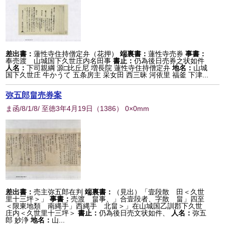
差出書：
蓮性寺住持僧定弁（花押）
端裏書：
蓮性寺売券
事書：
奉売渡 山城国下久世庄内名田事
書止：
仍為後日売券之状如件
人名：
下司親綱 源□比丘尼 増長院 蓮性寺住持僧定弁
地名：
山城
国下久世庄 牛かうて 五条房主 采女田 西三昧 河依里 福釜 下津...
弥五郎畠売券案
ま函/8/1/8/ 至徳3年4月19日
（
1386
） 0×0mm
差出書：
売主弥五郎在判
端裏書：
（見出）「壹段散 田＜久世
里十三坪＞」
事書：
売渡 畠事、」合壹段者、字散 畠」四至
＜限東地類 南縄手」西縄手 北畠＞」在山城国乙訓郡下久世
庄内＜久世里十三坪＞
書止：
仍為後日売文状如件、
人名：
弥五
郎 妙浄
地名：
山...