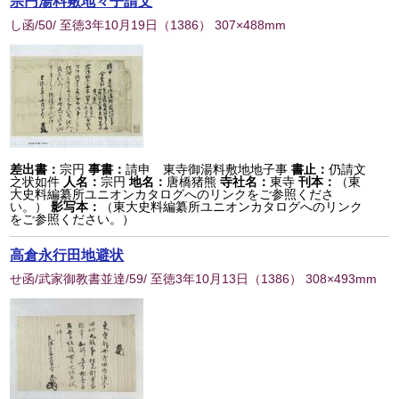
宗円湯料敷地々子請文
し函/50/ 至徳3年10月19日
（
1386
） 307×488mm
差出書：
宗円
事書：
請申 東寺御湯料敷地地子事
書止：
仍請文
之状如件
人名：
宗円
地名：
唐橋猪熊
寺社名：
東寺
刊本：
（東
大史料編纂所ユニオンカタログへのリンクをご参照くださ
い。）
影写本：
（東大史料編纂所ユニオンカタログへのリンク
をご参照ください。）
高倉永行田地避状
せ函/武家御教書並達/59/ 至徳3年10月13日
（
1386
） 308×493mm