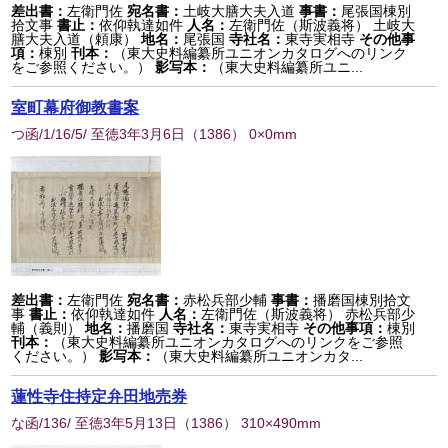
差出書：
左衛門佐
宛名書：
土岐大膳大夫入道
事書：
尾張国棟別
拾文事
書止：
依仰執達如件
人名：
左衛門佐（斯波義将） 土岐大
膳大夫入道（頼康）
地名：
尾張国
寺社名：
東寺実相寺
その他事
項：
棟別
刊本：
（東大史料編纂所ユニオンカタログへのリンク
をご参照ください。）
影写本：
（東大史料編纂所ユニ...
室町幕府御教書案
つ函/1/16/5/ 至徳3年3月6日
（
1386
） 0×0mm
差出書：
左衛門佐
宛名書：
赤松兵部少輔
事書：
播磨国棟別拾文
事
書止：
依仰執達如件
人名：
左衛門佐（斯波義将） 赤松兵部少
輔（義則）
地名：
播磨国
寺社名：
東寺実相寺
その他事項：
棟別
刊本：
（東大史料編纂所ユニオンカタログへのリンクをご参照
ください。）
影写本：
（東大史料編纂所ユニオンカタ...
蓮性寺住持定弁田地売券
な函/136/ 至徳3年5月13日
（
1386
） 310×490mm