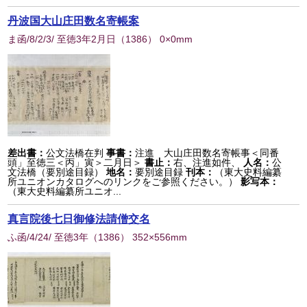
丹波国大山庄田数名寄帳案
ま函/8/2/3/ 至徳3年2月日
（
1386
） 0×0mm
差出書：
公文法橋在判
事書：
注進 大山庄田数名寄帳事＜同番
頭」至徳三＜丙」寅＞二月日＞
書止：
右、注進如件、
人名：
公
文法橋（要別途目録）
地名：
要別途目録
刊本：
（東大史料編纂
所ユニオンカタログへのリンクをご参照ください。）
影写本：
（東大史料編纂所ユニオ...
真言院後七日御修法請僧交名
ふ函/4/24/ 至徳3年
（
1386
） 352×556mm