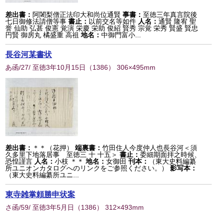
差出書：
阿闍梨僧正法印大和尚位通賢
事書：
至徳三年真言院後
七日御修法請僧等事
書止：
以前交名等如件
人名：
通賢 隆宥 聖
誉 仙助 弘甚 俊憲 覚演 栄慶 栄助 俊紹 賢秀 宗覚 栄秀 賢盛 賢忠
円賢 御房丸 橘盛重 高祖
地名：
中御門富小...
長谷河某書状
あ函/27/ 至徳3年10月15日
（
1386
） 306×495mm
差出書：
＊＊（花押）
端裏書：
竹田住人今度仲人也長谷河＜須
久多里下地落居事 至徳三 十 十五＞
書止：
委細期面拝之時候、
恐惶謹言
人名：
小枝 ＊＊
地名：
女御田
刊本：
（東大史料編纂
所ユニオンカタログへのリンクをご参照ください。）
影写本：
（東大史料編纂所ユニ...
東寺雑掌頼勝申状案
さ函/59/ 至徳3年5月日
（
1386
） 312×493mm