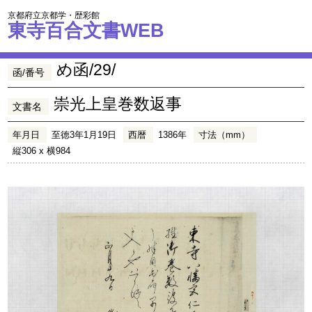
京都府立京都学・歴彩館
東寺百合文書WEB
め函/29/
函/番号
崇光上皇巻数返事
文書名
年月日
至徳3年1月19日
西暦
1386年
寸法（mm）
縦306 x 横984