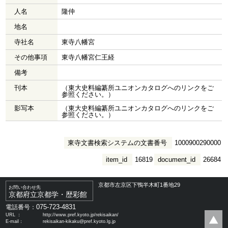
人名
隆仲
地名
寺社名
東寺八幡宮
その他事項
東寺八幡宮仁王経
備考
刊本
（東大史料編纂所ユニオンカタログへのリンクをご
参照ください。）
影写本
（東大史料編纂所ユニオンカタログへのリンクをご
参照ください。）
東寺文書検索システムの文書番号
1000900290000
item_id
16819
document_id
26684
京都市左京区下鴨半木町1番地29
お問い合わせ先
京都府立京都学・歴彩館
075-723-4831
電話番号：
URL ：
http://www.pref.kyoto.jp/rekisaikan/
E-mail：
rekisaikan-kikaku@pref.kyoto.lg.jp