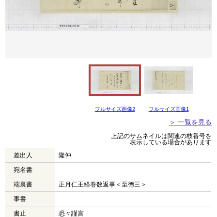
フルサイズ画像2
フルサイズ画像1
＞ 一覧を見る
上記のサムネイルは関連の枝番号を
表示している場合があります
差出人
隆仲
宛名書
端裏書
正月仁王経巻数返事＜至徳三＞
事書
書止
恐々謹言