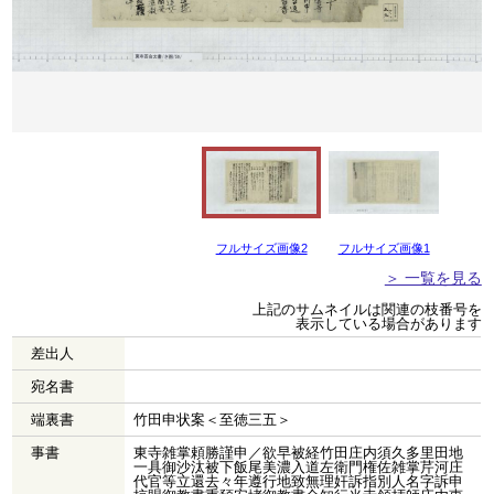
フルサイズ画像2
フルサイズ画像1
＞ 一覧を見る
上記のサムネイルは関連の枝番号を
表示している場合があります
差出人
宛名書
端裏書
竹田申状案＜至徳三五＞
事書
東寺雑掌頼勝謹申／欲早被経竹田庄内須久多里田地
一具御沙汰被下飯尾美濃入道左衛門権佐雑掌芹河庄
代官等立還去々年遵行地致無理奸訴指別人名字訴申