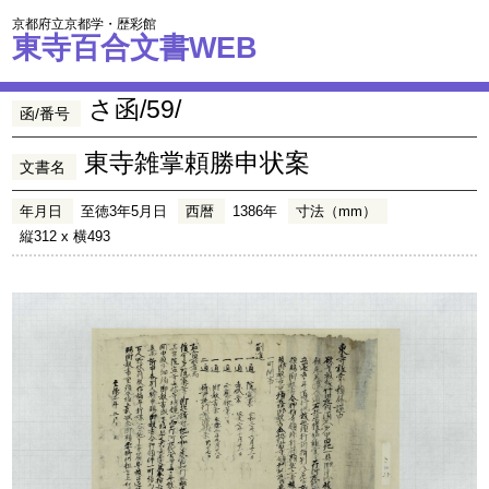
京都府立京都学・歴彩館
東寺百合文書WEB
さ函/59/
函/番号
東寺雑掌頼勝申状案
文書名
年月日
至徳3年5月日
西暦
1386年
寸法（mm）
縦312 x 横493