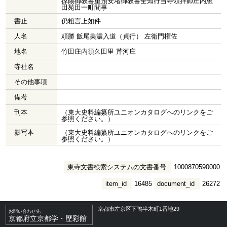
掠賜御教書重預安堵御教書全知行当寺領拝師庄内恵
田苑田一町間事
書止
仍粗言上如件
人名
頼勝 飯尾美濃入道（貞行） 左衛門権佐
地名
竹田庄内須久田里 芹河庄
寺社名
その他事項
備考
刊本
（東大史料編纂所ユニオンカタログへのリンクをご
参照ください。）
影写本
（東大史料編纂所ユニオンカタログへのリンクをご
参照ください。）
東寺文書検索システムの文書番号
1000870590000
item_id
16485
document_id
26272
京都市左京区下鴨半木町1番地29
お問い合わせ先
京都府立京都学・歴彩館