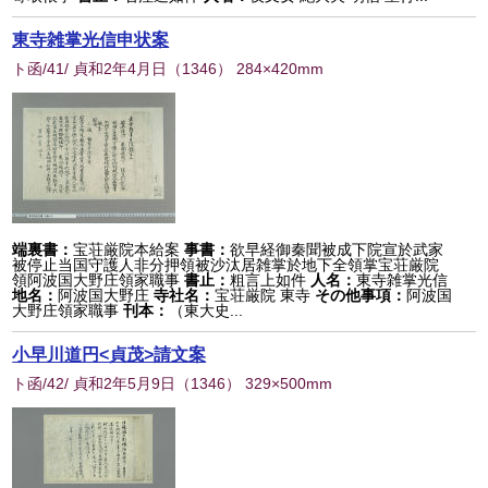
東寺雑掌光信申状案
ト函/41/ 貞和2年4月日
（
1346
） 284×420mm
端裏書：
宝荘厳院本給案
事書：
欲早経御秦聞被成下院宣於武家
被停止当国守護人非分押領被沙汰居雑掌於地下全領掌宝荘厳院
領阿波国大野庄領家職事
書止：
粗言上如件
人名：
東寺雑掌光信
地名：
阿波国大野庄
寺社名：
宝荘厳院 東寺
その他事項：
阿波国
大野庄領家職事
刊本：
（東大史...
小早川道円<貞茂>請文案
ト函/42/ 貞和2年5月9日
（
1346
） 329×500mm