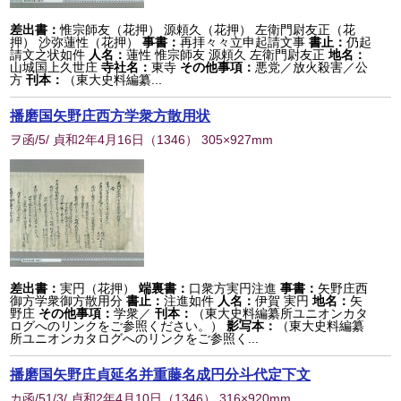
差出書：
惟宗師友（花押） 源頼久（花押） 左衛門尉友正（花
押） 沙弥蓮性（花押）
事書：
再拝々々立申起請文事
書止：
仍起
請文之状如件
人名：
蓮性 惟宗師友 源頼久 左衛門尉友正
地名：
山城国上久世庄
寺社名：
東寺
その他事項：
悪党／放火殺害／公
方
刊本：
（東大史料編纂...
播磨国矢野庄西方学衆方散用状
ヲ函/5/ 貞和2年4月16日
（
1346
） 305×927mm
差出書：
実円（花押）
端裏書：
口衆方実円注進
事書：
矢野庄西
御方学衆御方散用分
書止：
注進如件
人名：
伊賀 実円
地名：
矢
野庄
その他事項：
学衆／
刊本：
（東大史料編纂所ユニオンカタ
ログへのリンクをご参照ください。）
影写本：
（東大史料編纂
所ユニオンカタログへのリンクをご参照く...
播磨国矢野庄貞延名并重藤名成円分斗代定下文
カ函/51/3/ 貞和2年4月10日
（
1346
） 316×920mm