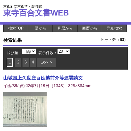
京都府立京都学・歴彩館
東寺百合文書WEB
検索TOP
函から
和暦から
西暦から
詳細検索
検索結果
ヒット数（63）
並び順：
表示件数：
1
2
3
4
次へ >
山城国上久世庄百姓越前介等連署請文
イ函/39/ 貞和2年7月19日
（
1346
） 325×864mm