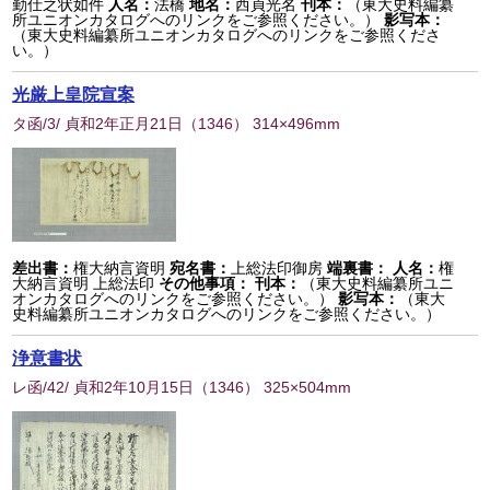
勤仕之状如件
人名：
法橋
地名：
西貞光名
刊本：
（東大史料編纂
所ユニオンカタログへのリンクをご参照ください。）
影写本：
（東大史料編纂所ユニオンカタログへのリンクをご参照くださ
い。）
光厳上皇院宣案
タ函/3/ 貞和2年正月21日
（
1346
） 314×496mm
差出書：
権大納言資明
宛名書：
上総法印御房
端裏書：
人名：
権
大納言資明 上総法印
その他事項：
刊本：
（東大史料編纂所ユニ
オンカタログへのリンクをご参照ください。）
影写本：
（東大
史料編纂所ユニオンカタログへのリンクをご参照ください。）
浄意書状
レ函/42/ 貞和2年10月15日
（
1346
） 325×504mm