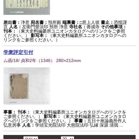
差出書：
浄意
宛名書：
預所殿
端裏書：
□意上人状
書止：
恐惶謹
言
人名：
左衛門督法印 預所 浄意
寺社名：
善成寺
その他事項：
刊本：
（東大史料編纂所ユニオンカタログへのリンクをご参照
ください。）
影写本：
（東大史料編纂所ユニオンカタログへの
リンクをご参照ください。）
学衆評定引付
ム函/18/ 貞和2年
（
1346
） 280×212mm
事書：
刊本：
（東大史料編纂所ユニオンカタログへのリンクを
ご参照ください。）
影写本：
（東大史料編纂所ユニオンカタロ
グへのリンクをご参照ください。）
事書：
五日十座論義所作人
弘意房事
人名：
学頭宝光院法印 大慈院法印 弘縁 深源 清我 ...