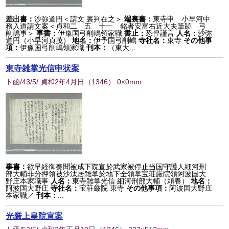
差出書：
沙弥道円＜請文 裏判在之＞
端裏書：
東寺申 小早河中
務入道請文案＜貞和二 五 十一 銘者安富右近大夫筆跡 弓
削嶋事＞
事書：
伊豫国弓削嶋領家職
書止：
恐惶謹言
人名：
沙弥
道円（小早河貞茂）
地名：
伊予国弓削嶋
寺社名：
東寺
その他事
項：
伊豫国弓削嶋領家職
刊本：
（東大...
東寺雑掌光信申状案
ト函/43/5/ 貞和2年4月日
（
1346
） 0×0mm
事書：
欲早経御奏聞被成下院宣於武家被停止当国守護人細河刑
部大輔非分押領被沙汰居雑掌於地下全領掌宝荘厳院領阿波国大
野庄本家職事
人名：
東寺雑掌光信 細河刑部大輔（頼春）
地名：
阿波国大野庄
寺社名：
宝荘厳院 東寺
その他事項：
阿波国大野庄
本家職／
刊本：
...
光厳上皇院宣案