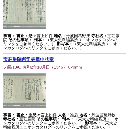
事書：
書止：
恐々言上如件
地名：
丹波国葛野庄
寺社名：
宝荘厳
院
その他事項：
刊本：
（東大史料編纂所ユニオンカタログへの
リンクをご参照ください。）
影写本：
（東大史料編纂所ユニオ
ンカタログへのリンクをご参照ください。）
宝荘厳院所司等重申状案
ヌ函/13/6/ 貞和2年10月日
（
1346
） 0×0mm
事書：
書止：
重恐々言上如件
人名：
准后
地名：
丹波国葛野牧
寺社名：
宝荘厳院
その他事項：
刊本：
（東大史料編纂所ユニオ
ンカタログへのリンクをご参照ください。）
影写本：
（東大史
料編纂所ユニオンカタログへのリンクをご参照ください。）