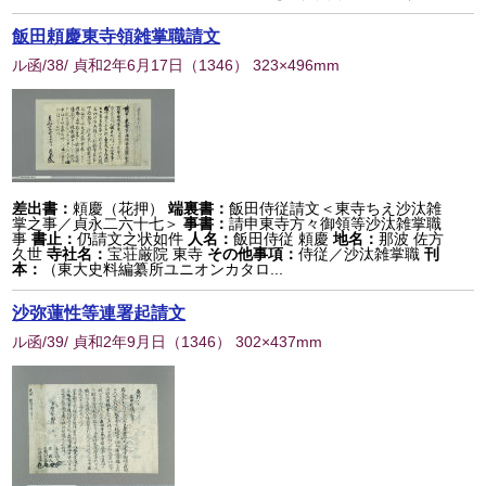
飯田頼慶東寺領雑掌職請文
ル函/38/ 貞和2年6月17日
（
1346
） 323×496mm
差出書：
頼慶（花押）
端裏書：
飯田侍従請文＜東寺ちえ沙汰雑
掌之事／貞永二六十七＞
事書：
請申東寺方々御領等沙汰雑掌職
事
書止：
仍請文之状如件
人名：
飯田侍従 頼慶
地名：
那波 佐方
久世
寺社名：
宝荘厳院 東寺
その他事項：
侍従／沙汰雑掌職
刊
本：
（東大史料編纂所ユニオンカタロ...
沙弥蓮性等連署起請文
ル函/39/ 貞和2年9月日
（
1346
） 302×437mm