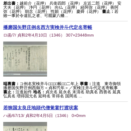
差出書：
越前介（花押） 兵衛四郎（花押） 左近二郎（花押） 安
大夫（花押） 浄円（花押） 向仏（花押） 経阿弥（花押） 善阿
弥（花押） 朝念（花押） 性願（花押） 慶舜（花押）
書止：
若
雖一事於令違乱之者、可罷蒙八幡...
播磨国矢野庄例名西方実検并斗代定名寄帳
ロ函/7/ 貞和2年4月10日
（
1346
） 307×23448mm
端裏書：
コ例名実検并斗□□□□帳□□二年上
事書：
注進 東寺御領
播磨国矢野庄例西御方＜貞和弐年＞／実検注并斗代定名寄帳事
書止：
注進如件
地名：
貞次名 延永名 末清名 助真名 西善名 延真
弘真名 増得国元名 延時名 常得名 国岡名 ...
若狭国太良庄地頭代僧覚宴打渡状案
ハ函/67/13/ 貞和2年4月5日
（
1346
） 0×0mm