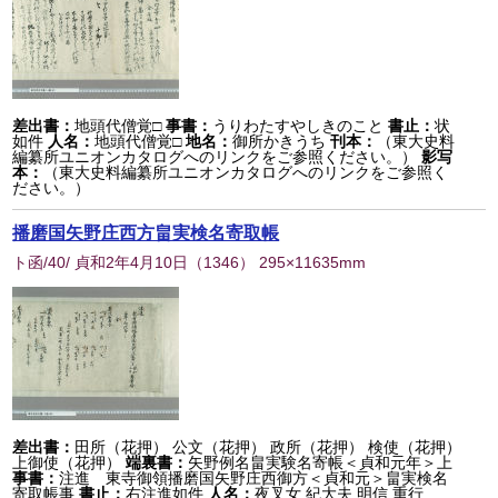
差出書：
地頭代僧覚□
事書：
うりわたすやしきのこと
書止：
状
如件
人名：
地頭代僧覚□
地名：
御所かきうち
刊本：
（東大史料
編纂所ユニオンカタログへのリンクをご参照ください。）
影写
本：
（東大史料編纂所ユニオンカタログへのリンクをご参照く
ださい。）
播磨国矢野庄西方畠実検名寄取帳
ト函/40/ 貞和2年4月10日
（
1346
） 295×11635mm
差出書：
田所（花押） 公文（花押） 政所（花押） 検使（花押）
上御使（花押）
端裏書：
矢野例名畠実験名寄帳＜貞和元年＞上
事書：
注進 東寺御領播磨国矢野庄西御方＜貞和元＞畠実検名
寄取帳事
書止：
右注進如件
人名：
夜叉女 紀大夫 明信 重行...