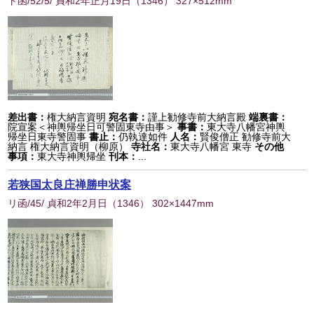
ト函/52/5/ 貞和2年正月19日
（
1346
） 327×512mm
差出書：
権大納言資明
宛名書：
謹上勧修寺前大納言殿
端裏書：
院宣案＜神輿帰坐日可警固東寺由事＞
事書：
東大寺八幡宮神輿
帰坐日東寺警固事
書止：
仍執達如件
人名：
賢俊僧正 勧修寺前大
納言 権大納言資明（柳原）
寺社名：
東大寺八幡宮 東寺
その他
事項：
東大寺神輿帰坐
刊本：
...
若狭国太良庄禅勝申状案
リ函/45/ 貞和2年2月日
（
1346
） 302×1447mm