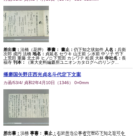
差出書：
法橋（花押）
事書：
書止：
仍下知之状如件
人名：
兵衛
次郎 成円 法橋
地名：
貞延名 セウキ 山王前 シ水前 中ソ子 竹下
上荒田 重藤 北土井 ヒノ□ 下荒田 カシワテ 松原 大林
寺社名：
長
福寺
刊本：
（東大史料編纂所ユニオンカタログへのリンク...
播磨国矢野庄西光貞名斗代定下文案
カ函/53/4/ 貞和2年4月10日
（
1346
） 0×0mm
差出書：
法橋
事書：
書止：
右於所当公事者守暦応下知之旨可令