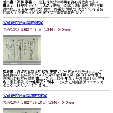
差出書：
禅勝
事書：
（恒枝保御沙汰時可有御心得故実之条々）
書止：
（目安言上如件）
人名：
若狭小次郎兵衛尉忠季 若狭三郎
兵衛尉忠時 若狭四郎忠清 兵衛二郎重方 隠岐院 代官平忠清 若狭
四郎入道 関東公文所御使老下武市道森房義円 親父...
宝荘厳院所司等申状案
ヌ函/13/1/ 貞和2年4月日
（
1346
） 0×0mm
端裏書：
丹波国葛野庄申状案
事書：
宝荘厳院所司等謹言上欲早
被経御奏聞被成院宣於当庄領家庁急速可究済由被仰下全寺用丹
波国若野庄本家間事
書止：
粗言上如件
地名：
丹波国葛野庄
寺社
名：
宝荘厳院
その他事項：
刊本：
（東大史料編纂所ユニオンカ
タログへのリンクをご参照...
宝荘厳院所司等重申状案
ヌ函/13/4/ 貞和2年8月10日
（
1346
） 0×0mm