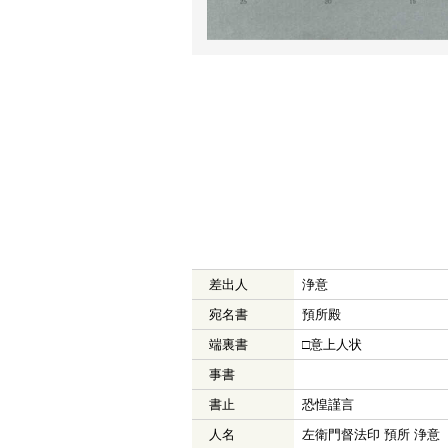
差出人
浄意
宛名書
預所殿
端裏書
□意上人状
事書
書止
恐惶謹言
人名
左衛門督法印 預所 浄意