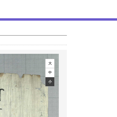
大
中
小