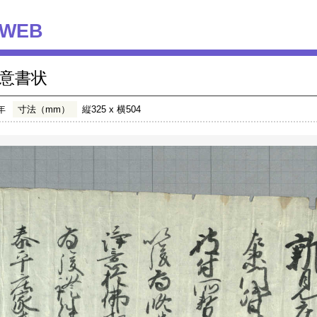
WEB
意書状
年
寸法（mm）
縦325 x 横504