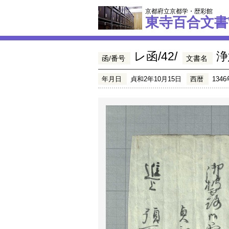
京都府立京都学・歴彩館
東寺百合文書
レ函/42/
浄
函/番号
文書名
年月日
貞和2年10月15日
西暦
1346