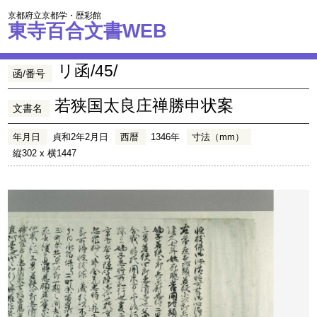
京都府立京都学・歴彩館
東寺百合文書WEB
リ函/45/
函/番号
若狭国太良庄禅勝申状案
文書名
年月日
貞和2年2月日
西暦
1346年
寸法（mm）
縦302 x 横1447