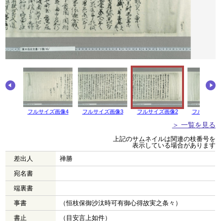
フルサイズ画像4
フルサイズ画像3
フルサイズ画像2
フルサイズ
＞ 一覧を見る
上記のサムネイルは関連の枝番号を
表示している場合があります
差出人
禅勝
宛名書
端裏書
事書
（恒枝保御沙汰時可有御心得故実之条々）
書止
（目安言上如件）