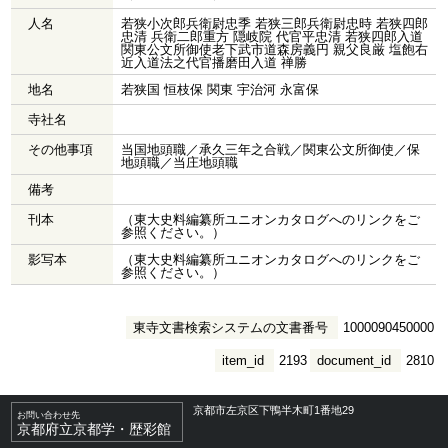
人名
若狭小次郎兵衛尉忠季 若狭三郎兵衛尉忠時 若狭四郎
忠清 兵衛二郎重方 隠岐院 代官平忠清 若狭四郎入道
関東公文所御使老下武市道森房義円 親父良厳 塩飽右
近入道法之代官播磨田入道 禅勝
地名
若狭国 恒枝保 関東 宇治河 永富保
寺社名
その他事項
当国地頭職／承久三年之合戦／関東公文所御使／保
地頭職／当庄地頭職
備考
刊本
（東大史料編纂所ユニオンカタログへのリンクをご
参照ください。）
影写本
（東大史料編纂所ユニオンカタログへのリンクをご
参照ください。）
東寺文書検索システムの文書番号
1000090450000
item_id
2193
document_id
2810
京都市左京区下鴨半木町1番地29
お問い合わせ先
京都府立京都学・歴彩館