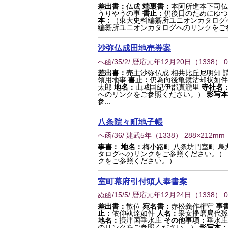
差出書：
仏成
端裏書：
本阿所進本下司仏
うりやうの事
書止：
仍後日のためにゆつ
本：
（東大史料編纂所ユニオンカタログ
編纂所ユニオンカタログへのリンクをご
沙弥仏成田地売券案
へ函/35/2/ 暦応元年12月20日
（
1338
） 
差出書：
売主沙弥仏成 相共比丘尼明知 
領用地事
書止：
仍為向後亀鏡沽却状如件
太郎
地名：
山城国紀伊郡真瀧里
寺社名
へのリンクをご参照ください。）
影写本
参...
八条院々町地子帳
へ函/36/ 建武5年
（
1338
） 288×212mm
事書：
地名：
梅小路町 八条坊門室町 烏
タログへのリンクをご参照ください。）
クをご参照ください。）
室町幕府引付頭人奉書案
ぬ函/15/5/ 暦応元年12月24日
（
1338
） 
差出書：
散位
宛名書：
赤松義作権守
事
止：
依仰執達如件
人名：
采女播磨局代孫
地名：
摂津国垂水庄
その他事項：
垂水
のリンクをご参照ください。）
影写本：