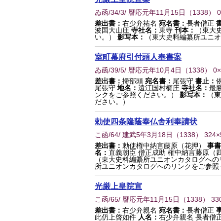
ゐ函/34/3/ 暦応元年11月15日
（
1338
） 
差出書：
右少弁祐名
宛名書：
長者僧正
波国大山庄
寺社名：
東寺
刊本：
（東大
い。）
影写本：
（東大史料編纂所ユニオ
室町幕府引付頭人奉書案
ゐ函/39/5/ 暦応元年10月4日
（
1338
） 0
差出書：
掃部頭
宛名書：
尾張守
書止：
尾張守
地名：
遠江国村櫛庄
寺社名：
最
ンクをご参照ください。）
影写本：
（東
ださい。）
勅使四条隆蔭奉仏舎利奉請状
こ函/64/ 建武5年3月18日
（
1338
） 324
差出書：
勅使権中納言藤原（花押）
事書
名：
直義朝臣 僧正成助 権中納言藤原（
（東大史料編纂所ユニオンカタログへの
所ユニオンカタログへのリンクをご参照
光厳上皇院宣
こ函/65/ 暦応元年11月15日
（
1338
） 33
差出書：
右少弁親名
宛名書：
長者僧正
此仍上啓如件
人名：
右少弁親名 長者僧