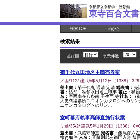
京都府立京都学・歴彩館
東寺百合文書
検索TOP
函から
検索結果
並び順：
表示件数：
菊千代丸田地名主職売券案
メ函/112/ 建武5年5月12日
（
1338
） 32
差出書：
菊千代丸 通清 定清
端裏書：
売
書：
沽却 私領水田名主職事
書止：
状如
名：
字西南在八条南 壬生面
寺社名：
（
大史料編纂所ユニオンカタログへのリン
ニオンカタログへのリン...
室町幕府執事高師直施行状案
ミ函/35/2/ 建武5年1月29日
（
1338
） 0×
差出書：
武蔵守師直
宛名書：
飯尾彦六左
執達如件
人名：
斉藤刑部左衛門入道 飯