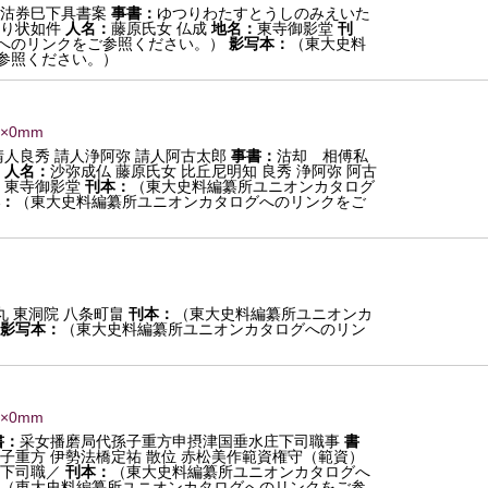
沽券巳下具書案
事書：
ゆつりわたすとうしのみえいた
り状如件
人名：
藤原氏女 仏成
地名：
東寺御影堂
刊
へのリンクをご参照ください。）
影写本：
（東大史料
参照ください。）
0×0mm
請人良秀 請人浄阿弥 請人阿古太郎
事書：
沽却 相傅私
人名：
沙弥成仏 藤原氏女 比丘尼明知 良秀 浄阿弥 阿古
：
東寺御影堂
刊本：
（東大史料編纂所ユニオンカタログ
：
（東大史料編纂所ユニオンカタログへのリンクをご
丸 東洞院 八条町畠
刊本：
（東大史料編纂所ユニオンカ
影写本：
（東大史料編纂所ユニオンカタログへのリン
0×0mm
書：
采女播磨局代孫子重方申摂津国垂水庄下司職事
書
子重方 伊勢法橋定祐 散位 赤松美作範資権守（範資）
庄下司職／
刊本：
（東大史料編纂所ユニオンカタログへ
（東大史料編纂所ユニオンカタログへのリンクをご参