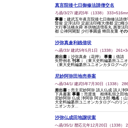
真言院後七日御修法請僧交名
ろ函/3/27/ 建武5年
（
1338
） 333×516m
事書：
建武五年眞言院後七日御修法請僧
賢俊 定淳法印 定超法印権大僧都 定□権
大行事法橋永舜 本供物請増長丸 惠誉法印
都 公禅阿闍梨 少行事圓盛 蜂田友重
その
沙弥真倉利銭借状
へ函/33/ 建武5年5月1日
（
1338
） 261×
差出書：
沙弥真倉（花押）
事書：
借請
矢野例名
刊本：
（東大史料編纂所ユニオ
（東大史料編纂所ユニオンカタログへの
尼妙阿弥田地売券案
へ函/34/1/ 建武5年7月30日
（
1338
） 28
差出書：
売主尼妙阿弥 請人仏成 請人浄
下具書案
事書：
売渡進 相傅私領之田
尼妙阿弥 仏成 浄阿弥 阿古太郎
地名：
山
大史料編纂所ユニオンカタログへのリン
ニオンカタ...
沙弥仏成田地譲状案
へ函/35/1/ 暦応元年12月20日
（
1338
） 