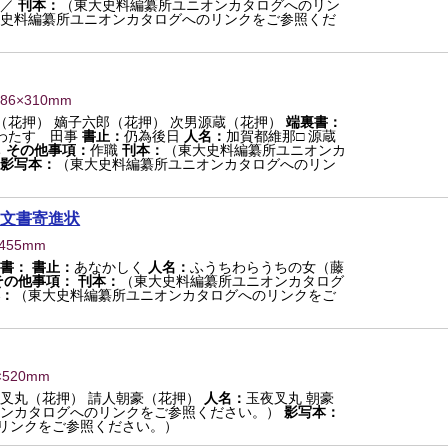
職／
刊本：
（東大史料編纂所ユニオンカタログへのリン
史料編纂所ユニオンカタログへのリンクをご参照くだ
286×310mm
（花押） 嫡子六郎（花押） 次男源蔵（花押）
端裏書：
わたす 田事
書止：
仍為後日
人名：
加賀都維那□ 源蔵
ち
その他事項：
作職
刊本：
（東大史料編纂所ユニオンカ
影写本：
（東大史料編纂所ユニオンカタログへのリン
文書寄進状
×455mm
書：
書止：
あなかしく
人名：
ふうちわらうちの女（藤
その他事項：
刊本：
（東大史料編纂所ユニオンカタログ
：
（東大史料編纂所ユニオンカタログへのリンクをご
×520mm
叉丸（花押） 請人朝豪（花押）
人名：
玉夜叉丸 朝豪
ンカタログへのリンクをご参照ください。）
影写本：
リンクをご参照ください。）