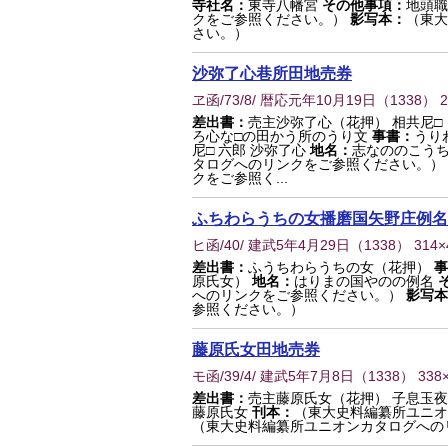
寺社名：
東寺八幡宮
その他事項：
地頭
クをご参照ください。）
影写本：
（東大
さい。）
沙弥了心巷所田地売券
ヱ函/73/8/ 暦応元年10月19日
（
1338
） 
差出書：
売主沙弥了心（花押） 相共尼□
ろ心な□の田かう所のうり文
事書：
うり
尼□ 六郎 沙弥了心
地名：
志なののこう
タログへのリンクをご参照ください。）
クをご参照く...
ふちわらうちの女播磨国矢野庄例名
ヒ函/40/ 建武5年4月29日
（
1338
） 314
差出書：
ふうちわらうちの女（花押）
事
原氏女）
地名：
はりまの国やのの例名
へのリンクをご参照ください。）
影写本
参照ください。）
藤原氏女田地売券
モ函/39/4/ 建武5年7月8日
（
1338
） 338
差出書：
売主藤原氏女（花押） 子息玉夜
藤原氏女
刊本：
（東大史料編纂所ユニオ
（東大史料編纂所ユニオンカタログへの