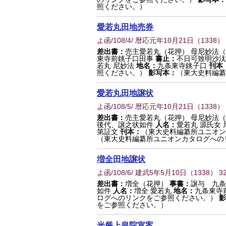
照ください。）
愛若丸田地売券
よ函/108/4/ 暦応元年10月21日
（
1338
） 
差出書：
売主愛若丸（花押） 母尼妙法
東寺前銚子口田事
書止：
不日可致明沙汰
若丸 尼妙法
地名：
九条東寺銚子口
刊本
照ください。）
影写本：
（東大史料編纂
愛若丸田地譲状
よ函/108/5/ 暦応元年10月21日
（
1338
） 
差出書：
売主愛若丸（花押） 母尼妙法
後代、譲之状如件
人名：
愛若丸 源氏女 
第証文
刊本：
（東大史料編纂所ユニオン
（東大史料編纂所ユニオンカタログへの
増全田地譲状
よ函/108/6/ 建武5年5月10日
（
1338
） 3
差出書：
増全（花押）
事書：
譲与 九条
如件
人名：
増全 愛若丸
地名：
九条東寺
ログへのリンクをご参照ください。）
影
をご参照ください。）
光厳上皇院宣案