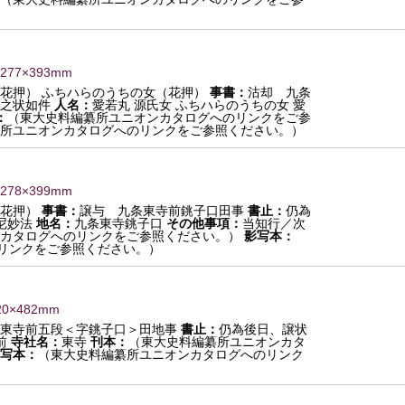
277×393mm
（花押） ふちハらのうちの女（花押）
事書：
沽却 九条
之状如件
人名：
愛若丸 源氏女 ふちハらのうちの女 愛
：
（東大史料編纂所ユニオンカタログへのリンクをご参
所ユニオンカタログへのリンクをご参照ください。）
278×399mm
（花押）
事書：
譲与 九条東寺前銚子口田事
書止：
仍為
尼妙法
地名：
九条東寺銚子口
その他事項：
当知行／次
カタログへのリンクをご参照ください。）
影写本：
リンクをご参照ください。）
20×482mm
東寺前五段＜字銚子口＞田地事
書止：
仍為後日、譲状
前
寺社名：
東寺
刊本：
（東大史料編纂所ユニオンカタ
写本：
（東大史料編纂所ユニオンカタログへのリンク