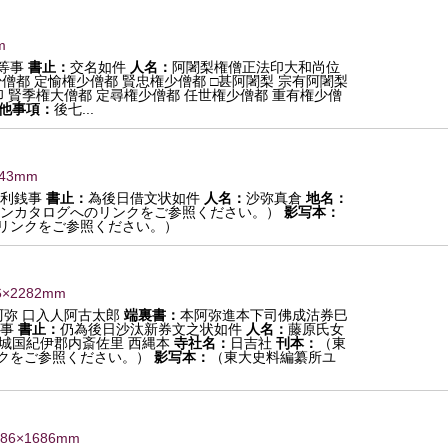
m
等事
書止：
交名如件
人名：
阿闍梨権僧正法印大和尚位
少僧都 定愉権少僧都 賢忠権少僧都 □甚阿闍梨 宗有阿闍梨
 賢季権大僧都 定尋権少僧都 任世権少僧都 重有権少僧
他事項：
後七...
343mm
 利銭事
書止：
為後日借文状如件
人名：
沙弥真倉
地名：
ンカタログへのリンクをご参照ください。）
影写本：
リンクをご参照ください。）
6×2282mm
阿弥 口入人阿古太郎
端裏書：
本阿弥進本下司佛成沽券巳
地事
書止：
仍為後日沙汰新券文之状如件
人名：
藤原氏女
城国紀伊郡内斎佐里 西縄本
寺社名：
日吉社
刊本：
（東
クをご参照ください。）
影写本：
（東大史料編纂所ユ
286×1686mm