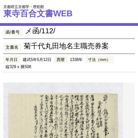
京都府立京都学・歴彩館
東寺百合文書WEB
メ函/112/
函/番号
菊千代丸田地名主職売券案
文書名
年月日
建武5年5月12日
西暦
1338年
寸法（mm）
縦329 x 横508