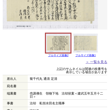
フルサイズ画像2
フルサイズ画像1
＞ 一覧を見る
上記のサムネイルは関連の枝番号を
表示している場合があります
差出人
菊千代丸 通清 定清
宛名書
端裏書
売講佛生 領物下地 沽却状案＜建武五年五月十二
日＞
事書
沽却 私領水田名主職事