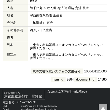
書止
状如件
人名
菊千代丸 左近入道 為法僧 通清 定清 長者
地名
字西南在八条南 壬生面
寺社名
（御影堂） 東寺
その他事項
四月八日仏生講
備考
刊本
（東大史料編纂所ユニオンカタログへのリンクをご
参照ください。）
影写本
（東大史料編纂所ユニオンカタログへのリンクをご
参照ください。）
東寺文書検索システムの文書番号
1000401120000
item_id
9984
document_id
14380
京都市左京区下鴨半木町1番地29
お問い合わせ先
京都府立京都学・歴彩館
075-723-4831
電話番号：
URL ：
http://www.pref.kyoto.jp/rekisaikan/
E-mail：
rekisaikan-kikaku@pref.kyoto.lg.jp