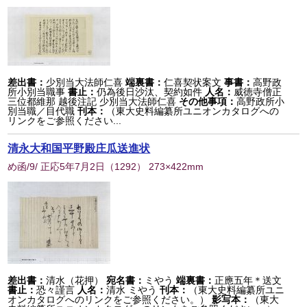
差出書：
少別当大法師仁喜
端裏書：
仁喜契状案文
事書：
高野政
所小別当職事
書止：
仍為後日沙汰、契約如件
人名：
威徳寺僧正
三位都維那 越後注記 少別当大法師仁喜
その他事項：
高野政所小
別当職／目代職
刊本：
（東大史料編纂所ユニオンカタログへの
リンクをご参照ください...
清永大和国平野殿庄瓜送進状
め函/9/ 正応5年7月2日
（
1292
） 273×422mm
差出書：
清水（花押）
宛名書：
ミやう
端裏書：
正應五年＊送文
書止：
恐々謹言
人名：
清水 ミやう
刊本：
（東大史料編纂所ユニ
オンカタログへのリンクをご参照ください。）
影写本：
（東大