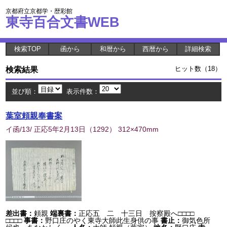
京都府立京都学・歴彩館
東寺百合文書WEB
検索TOP
函から
和暦から
西暦から
詳細検索
検索結果
ヒット数（18）
並び順：
表示件数：
葉室頼親奉書案
イ函/13/ 正応5年2月13日
（
1292
） 312×470mm
差出書：
頼親
端裏書：
正応五 二 十三日 按察殿へ□□□□
□□□□
事書：
野口庄のやく東寺大師此生身供の事
書止：
御気色所