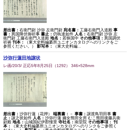
差出書：
右衛門尉 沙弥 左衛門尉
宛名書：
工藤右衛門入道殿
事
書：
異国降伏御祈事
書止：
仍執達如件
人名：
右衛門尉 沙弥 左
衛門尉 工藤右衛門入道殿
地名：
若狭国中
その他事項：
異国調伏
祈祷
刊本：
（東大史料編纂所ユニオンカタログへのリンクをご
参照ください。）
影写本：
（東大史料編...
沙弥行蓮田地譲状
レ函/20/3/ 正応5年8月25日
（
1292
） 346×528mm
差出書：
沙弥行蓮（花押）
端裏書：
－
事書：
譲渡鳥羽田事
書
止：
譲之状如件
人名：
沙弥行蓮 嫡女熊田女房 むこ熊田後藤兵衛
尉殿
地名：
山城国紀伊郡憧里
寺社名：
南堂院
その他事項：
刊
本：
（東大史料編纂所ユニオンカタログへのリンクをご参照く