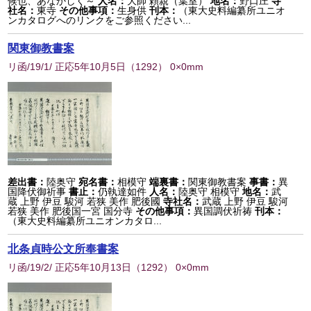
候也、あなかしく～
人名：
大師 頼親（葉室）
地名：
野口庄
寺
社名：
東寺
その他事項：
生身供
刊本：
（東大史料編纂所ユニオ
ンカタログへのリンクをご参照ください...
関東御教書案
リ函/19/1/ 正応5年10月5日
（
1292
） 0×0mm
差出書：
陸奥守
宛名書：
相模守
端裏書：
関東御教書案
事書：
異
国降伏御祈事
書止：
仍執達如件
人名：
陸奥守 相模守
地名：
武
蔵 上野 伊豆 駿河 若狭 美作 肥後國
寺社名：
武蔵 上野 伊豆 駿河
若狭 美作 肥後国一宮 国分寺
その他事項：
異国調伏祈祷
刊本：
（東大史料編纂所ユニオンカタロ...
北条貞時公文所奉書案
リ函/19/2/ 正応5年10月13日
（
1292
） 0×0mm