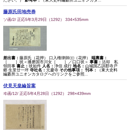
ださい。）
影写本：
（東大史料編纂所ユニオンカタ...
藤原氏田地売券
ソ函/2/ 正応5年3月29日
（
1292
） 334×535mm
差出書：
藤原氏（花押） 口入権律師□□（花押）
端裏書：
［ ］状＜播磨国市川女［ ］／口口状＞
事書：
沽却 私
領田事
書止：
状如件
人名：
浄信 成行
地名：
山城国乙訓郡寺戸
郷 生里廿一坪
寺社名：
元慶寺
その他事項：
刊本：
（東大史料
編纂所ユニオンカタログへのリンクをご参照...
伏見天皇綸旨案
ヰ函/12/ 正応5年4月28日
（
1292
） 298×439mm