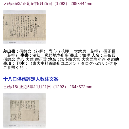
メ函/55/3/ 正応5年5月25日
（
1292
） 298×444mm
差出書：
僧教念（花押） 専心（花押） 大弐房（花押） 僧正乗
（花押）
事書：
沽却 私領地壱所事
書止：
如件
人名：
三条殿
僧教念 専心 大弐 僧正乗
地名：
塩小路大宮 大宮西塩小路
その他
事項：
刊本：
（東大史料編纂所ユニオンカタログへのリンクを
ご参照くだ...
十八口供僧評定人数注文案
ヒ函/15/ 正応5年11月21日
（
1292
） 264×372mm