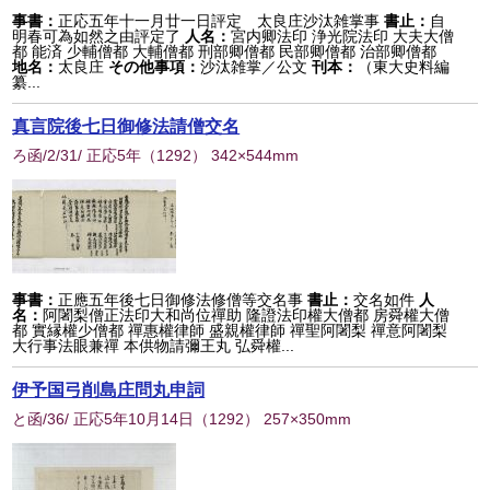
事書：
正応五年十一月廿一日評定 太良庄沙汰雑掌事
書止：
自
明春可為如然之由評定了
人名：
宮内卿法印 浄光院法印 大夫大僧
都 能済 少輔僧都 大輔僧都 刑部卿僧都 民部卿僧都 治部卿僧都
地名：
太良庄
その他事項：
沙汰雑掌／公文
刊本：
（東大史料編
纂...
真言院後七日御修法請僧交名
ろ函/2/31/ 正応5年
（
1292
） 342×544mm
事書：
正應五年後七日御修法修僧等交名事
書止：
交名如件
人
名：
阿闍梨僧正法印大和尚位禪助 隆證法印權大僧都 房舜權大僧
都 實縁權少僧都 禪惠權律師 盛親權律師 禪聖阿闍梨 禪意阿闍梨
大行事法眼兼禪 本供物請彌王丸 弘舜權...
伊予国弓削島庄問丸申詞
と函/36/ 正応5年10月14日
（
1292
） 257×350mm