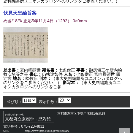
史料編纂所ユニオンカタログへのリンクをご参照ください。）
伏見天皇綸旨案
め函/18/3/ 正応5年11月4日
（
1292
） 0×0mm
差出書：
宮内卿顕世
宛名書：
七条僧正
事書：
御房領三ケ所内桧
牧安堵等之事
書止：
仍執達如件
人名：
七条僧正 宮内卿顕世 四
辻宮
地名：
桧牧庄
刊本：
（東大史料編纂所ユニオンカタログへ
のリンクをご参照ください。）
影写本：
（東大史料編纂所ユニ
オンカタログへのリンクをご参...
並び順：
表示件数：
京都市左京区下鴨半木町1番地29
お問い合わせ先
京都府立京都学・歴彩館
075-723-4831
電話番号：
URL ：
http://www.pref.kyoto.jp/rekisaikan/