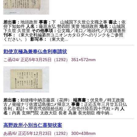
差出書：
地頭政所
事書：
下 山城国下久世公文職之事
書止：
依
仰下知如件
人名：
藤原永弘 勢四郎 実誉 地頭政所
地名：
山城国
下久世 久世里
その他事項：
公文職／滝口／地頭代／六波羅番所
刊本：
（東大史料編纂所ユニオンカタログへのリンクをご参照
ください。）
影写本：
（東大史...
勅使京極為兼奉仏舎利奉請状
こ函/24/ 正応5年3月25日
（
1292
） 351×572mm
差出書：
勅使権中納言藤原（花押）
端裏書：
伏見帝ノ時王政復
古ノ発端ナリ佐渡辺島後□メ帰京ス
事書：
正応五年三月廿五日仏
舎利」勘計＜甲壺弐佰陸拾伍粒」乙壺壱仟陸百四十弐粒＞内
人
名：
内裏 玄輝門院 太政大臣 長者 為兼 長光朝臣 権中納...
高野政所小別当仁喜契状案
あ函/6/ 正応5年12月23日
（
1292
） 300×438mm