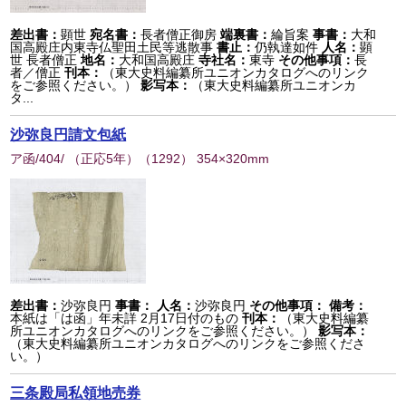
差出書：
顕世
宛名書：
長者僧正御房
端裏書：
綸旨案
事書：
大和
国高殿庄内東寺仏聖田土民等逃散事
書止：
仍執達如件
人名：
顕
世 長者僧正
地名：
大和国高殿庄
寺社名：
東寺
その他事項：
長
者／僧正
刊本：
（東大史料編纂所ユニオンカタログへのリンク
をご参照ください。）
影写本：
（東大史料編纂所ユニオンカ
タ...
沙弥良円請文包紙
ア函/404/ （正応5年）
（
1292
） 354×320mm
差出書：
沙弥良円
事書：
人名：
沙弥良円
その他事項：
備考：
本紙は「は函」年未詳 2月17日付のもの
刊本：
（東大史料編纂
所ユニオンカタログへのリンクをご参照ください。）
影写本：
（東大史料編纂所ユニオンカタログへのリンクをご参照くださ
い。）
三条殿局私領地売券