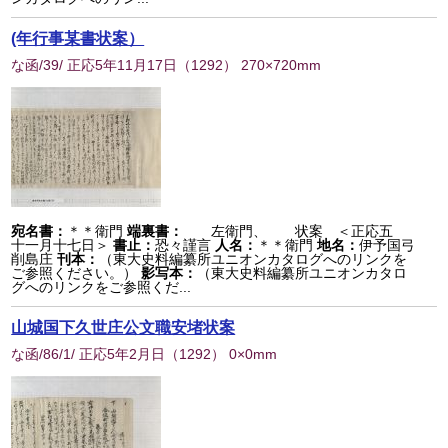
(年行事某書状案）
な函/39/ 正応5年11月17日
（
1292
） 270×720mm
宛名書：
＊＊衛門
端裏書：
左衛門、 状案 ＜正応五
十一月十七日＞
書止：
恐々謹言
人名：
＊＊衛門
地名：
伊予国弓
削島庄
刊本：
（東大史料編纂所ユニオンカタログへのリンクを
ご参照ください。）
影写本：
（東大史料編纂所ユニオンカタロ
グへのリンクをご参照くだ...
山城国下久世庄公文職安堵状案
な函/86/1/ 正応5年2月日
（
1292
） 0×0mm