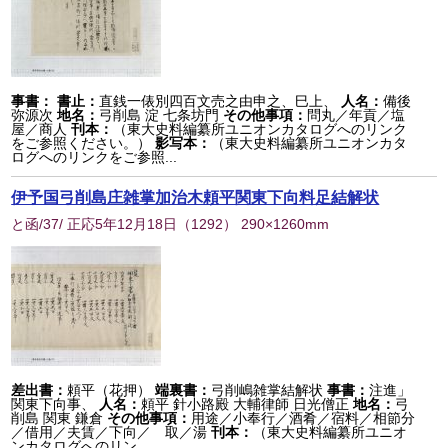
事書：
書止：
直銭一俵別四百文売之由申之、巳上、
人名：
備後
弥源次
地名：
弓削島 淀 七条坊門
その他事項：
問丸／年貢／塩
屋／商人
刊本：
（東大史料編纂所ユニオンカタログへのリンク
をご参照ください。）
影写本：
（東大史料編纂所ユニオンカタ
ログへのリンクをご参照...
伊予国弓削島庄雑掌加治木頼平関東下向料足結解状
と函/37/ 正応5年12月18日
（
1292
） 290×1260mm
差出書：
頼平（花押）
端裏書：
弓削嶋雑掌結解状
事書：
注進」
関東下向事、
人名：
頼平 針小路殿 大輔律師 日光僧正
地名：
弓
削島 関東 鎌倉
その他事項：
用途／小奉行／酒肴／宿料／相節分
／借用／夫賃／下向／ 取／湯
刊本：
（東大史料編纂所ユニオ
ンカタログへのリン...