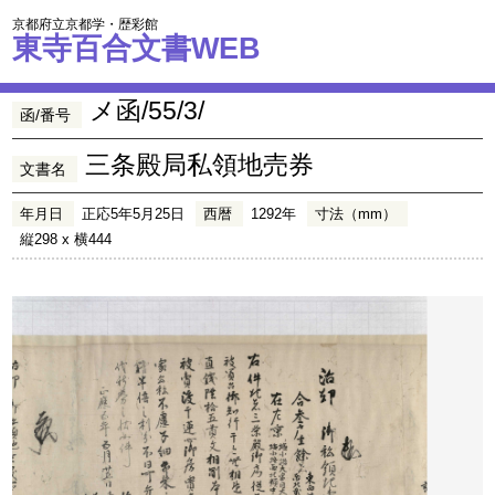
京都府立京都学・歴彩館
東寺百合文書WEB
メ函/55/3/
函/番号
三条殿局私領地売券
文書名
年月日
正応5年5月25日
西暦
1292年
寸法（mm）
縦298 x 横444