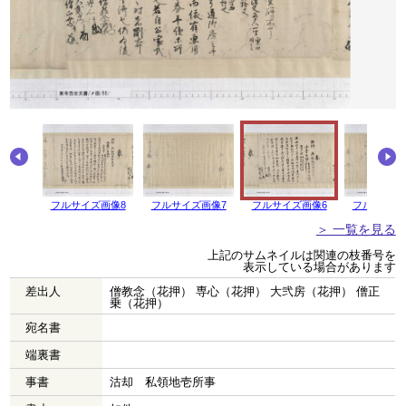
画像9
フルサイズ画像8
フルサイズ画像7
フルサイズ画像6
フルサイズ
＞ 一覧を見る
上記のサムネイルは関連の枝番号を
表示している場合があります
差出人
僧教念（花押） 専心（花押） 大弐房（花押） 僧正
乗（花押）
宛名書
端裏書
事書
沽却 私領地壱所事