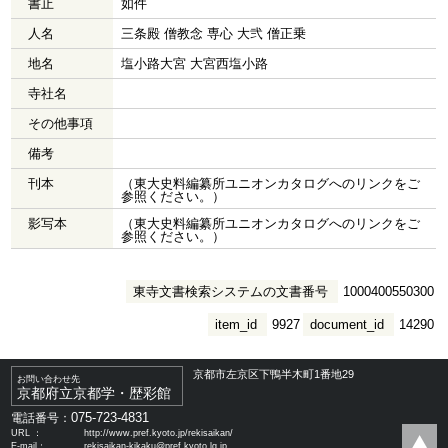
書止
如件
人名
三条殿 僧教念 専心 大弐 僧正乗
地名
塩小路大宮 大宮西塩小路
寺社名
その他事項
備考
刊本
（東大史料編纂所ユニオンカタログへのリンクをご
参照ください。）
影写本
（東大史料編纂所ユニオンカタログへのリンクをご
参照ください。）
東寺文書検索システムの文書番号
1000400550300
item_id
9927
document_id
14290
京都市左京区下鴨半木町1番地29
お問い合わせ先
京都府立京都学・歴彩館
075-723-4831
電話番号：
URL ：
http://www.pref.kyoto.jp/rekisaikan/
E-mail：
rekisaikan-kikaku@pref.kyoto.lg.jp