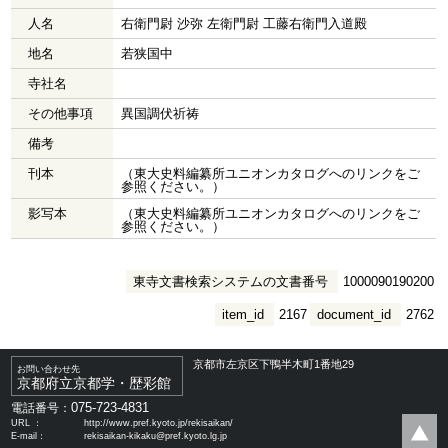
人名
右衛門尉 沙弥 左衛門尉 工藤右衛門入道殿
地名
若狭国中
寺社名
その他事項
異国調伏祈祷
備考
刊本
（東大史料編纂所ユニオンカタログへのリンクをご
参照ください。）
影写本
（東大史料編纂所ユニオンカタログへのリンクをご
参照ください。）
東寺文書検索システムの文書番号
1000090190200
item_id
2167
document_id
2762
京都市左京区下鴨半木町1番地29
お問い合わせ先
京都府立京都学・歴彩館
075-723-4831
電話番号：
URL ：
http://www.pref.kyoto.jp/rekisaikan/
E-mail：
rekisaikan-kikaku@pref.kyoto.lg.jp