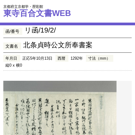
京都府立京都学・歴彩館
東寺百合文書WEB
リ函/19/2/
函/番号
北条貞時公文所奉書案
文書名
年月日
正応5年10月13日
西暦
1292年
寸法（mm）
縦0 x 横0