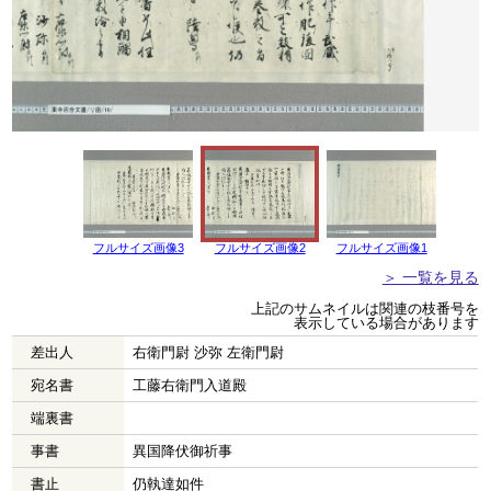
フルサイズ画像3
フルサイズ画像2
フルサイズ画像1
＞ 一覧を見る
上記のサムネイルは関連の枝番号を
表示している場合があります
差出人
右衛門尉 沙弥 左衛門尉
宛名書
工藤右衛門入道殿
端裏書
事書
異国降伏御祈事
書止
仍執達如件