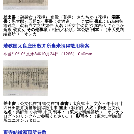
差出書：
袈裟女（花押） 角殿（花押） さたちか（花押）
端裏
書：
黒太郎＜五通□＞
事書：
売渡進 地□事
書止：
仍為向後
亀鏡之、勒新券文之状如件
人名：
氏女字袈裟 沙弥西仏 さたちか
角殿 袈裟女
その他事項：
相伝／私領／本公験
刊本：
（東大史料
編纂所ユニオンカ...
若狭国太良庄田数并所当米損得散用状案
や函/10/10/ 文永3年10月24日
（
1266
） 0×0mm
差出書：
公文代在判 御使在判
事書：
太良御庄」文永三年十月廿
四日田数并所当米損得散用事
書止：
状如件
人名：
御使 公文代
地名：
薬師堂 小野寺 末武
刊本：
（東大史料編纂所ユニオンカタ
ログへのリンクをご参照ください。）
影写本：
（東大史料編纂
所ユニオンカタロ...
東寺結縁灌頂所巻数