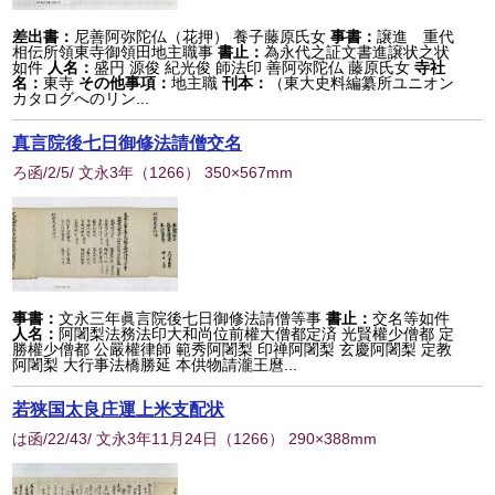
差出書：
尼善阿弥陀仏（花押） 養子藤原氏女
事書：
譲進 重代
相伝所領東寺御領田地主職事
書止：
為永代之証文書進譲状之状
如件
人名：
盛円 源俊 紀光俊 師法印 善阿弥陀仏 藤原氏女
寺社
名：
東寺
その他事項：
地主職
刊本：
（東大史料編纂所ユニオン
カタログへのリン...
真言院後七日御修法請僧交名
ろ函/2/5/ 文永3年
（
1266
） 350×567mm
事書：
文永三年眞言院後七日御修法請僧等事
書止：
交名等如件
人名：
阿闍梨法務法印大和尚位前權大僧都定済 光賢權少僧都 定
勝權少僧都 公嚴權律師 範秀阿闍梨 印禅阿闍梨 玄慶阿闍梨 定教
阿闍梨 大行事法橋勝延 本供物請瀧王麿...
若狭国太良庄運上米支配状
は函/22/43/ 文永3年11月24日
（
1266
） 290×388mm