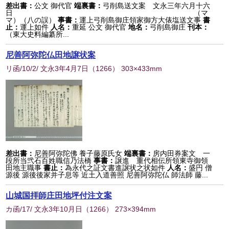
差出書：
公文 御代官
端裏書：
弓削島送文案 文永三年六月十六
日 （マ
マ）（八の誤）
事書：
運上弓削島御庄領家御方大俵塩送文事
書
止：
運上如件
人名：
重延 公文 御代官
地名：
弓削島御庄
刊本：
（東大史料編纂所...
尼善阿弥陀仏田地譲状案
リ函/10/2/ 文永3年4月7日
（
1266
） 303×433mm
差出書：
尼善阿弥陀佛 養子藤原氏女
端裏書：
房内田券案文 一
段所当弐石百姓職信乃法橋
事書：
譲進 重代相伝所領東寺御領
田地主職事
書止：
為永代之証文書進譲状之状如件
人名：
盛円 僧
源後 源後後家并子息等 近土入道善照 尼善阿弥陀仏 師法師 藤...
山城国拝師庄田地坪付注文案
カ函/17/ 文永3年10月日
（
1266
） 273×394mm