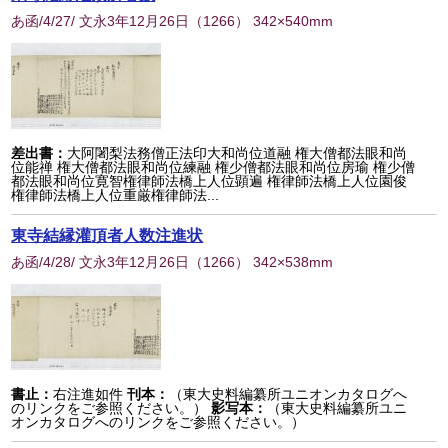
あ函/4/27/ 文永3年12月26日
（
1266
） 342×540mm
差出書：
大阿闍梨法務僧正法印大和尚位道融 権大僧都法眼和尚
位能禅 権大僧都法眼和尚位練融 権少僧都法眼和尚位房瑜 権少僧
都法眼和尚位寛智権律師法橋上人位顕遍 権律師法橋上人位園俊
権律師法橋上人位重厳権律師法...
東寺結縁灌頂者人数注進状
あ函/4/28/ 文永3年12月26日
（
1266
） 342×538mm
書止：
右注進如件
刊本：
（東大史料編纂所ユニオンカタログへ
のリンクをご参照ください。）
影写本：
（東大史料編纂所ユニ
オンカタログへのリンクをご参照ください。）