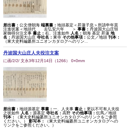
差出書：
公文僧朝海
端裏書：
地頭基定＜昇蓮子息＞所請申年貢
注進状案＜地頭代 去弘安六年 ＞
事書：
丹波国大山庄領
家御得分注文事
書止：
右、注進如件
人名：
朝海 基定 昇蓮
地
名：
丹波国大山庄
寺社名：
東寺
その他事項：
公文／地頭
刊本：
（東大史料編纂所ユニオンカタログへのリン...
丹波国大山庄人夫役注文案
に函/2/2/ 文永3年12月14日
（
1266
） 0×0mm
差出書：
地頭源基定
事書：
一、人夫事
書止：
更以不可有人夫役
之状如件
人名：
源基定
寺社名：
高野
その他事項：
伝馬／地頭
刊本：
（東大史料編纂所ユニオンカタログへのリンクをご参照
ください。）
影写本：
（東大史料編纂所ユニオンカタログへの
リンクをご参照ください。）