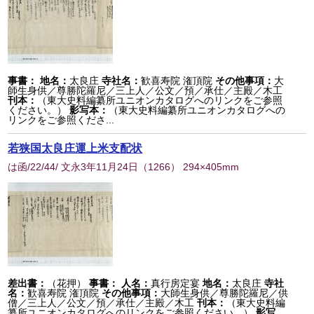
事書：
地名：
太良庄
寺社名：
歓喜寿院 潅頂院
その他事項：
大
師生身供／尊勝陀羅尼／三上人／公文／預／承仕／主殿／木工
刊本：
（東大史料編纂所ユニオンカタログへのリンクをご参照
ください。）
影写本：
（東大史料編纂所ユニオンカタログへの
リンクをご参照くださ...
若狭国太良庄運上米支配状
は函/22/44/ 文永3年11月24日
（
1266
） 294×405mm
差出書：
（花押）
事書：
人名：
真行房定宴
地名：
太良庄
寺社
名：
歓喜寿院 潅頂院
その他事項：
大師生身供／尊勝陀羅尼／供
僧／三上人／公文／預／承仕／主殿／木工
刊本：
（東大史料編
纂所ユニオンカタログへのリンクをご参照ください。）
影写