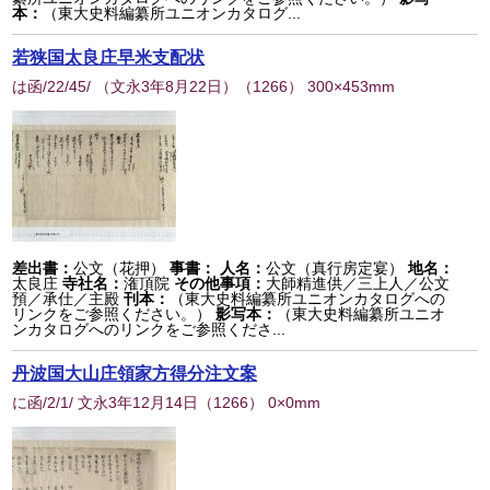
本：
（東大史料編纂所ユニオンカタログ...
若狭国太良庄早米支配状
は函/22/45/ （文永3年8月22日）
（
1266
） 300×453mm
差出書：
公文（花押）
事書：
人名：
公文（真行房定宴）
地名：
太良庄
寺社名：
潅頂院
その他事項：
大師精進供／三上人／公文
預／承仕／主殿
刊本：
（東大史料編纂所ユニオンカタログへの
リンクをご参照ください。）
影写本：
（東大史料編纂所ユニオ
ンカタログへのリンクをご参照くださ...
丹波国大山庄領家方得分注文案
に函/2/1/ 文永3年12月14日
（
1266
） 0×0mm