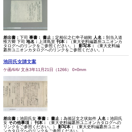
差出書：
下司
事書：
書止：
定相伝之仁申子細歟
人名：
別当入道
惟方卿 下司
地名：
上津鳥里
刊本：
（東大史料編纂所ユニオンカ
タログへのリンクをご参照ください。）
影写本：
（東大史料編
纂所ユニオンカタログへのリンクをご参照ください。）
池田氏女請文案
ケ函/6/6/ 文永3年11月21日
（
1266
） 0×0mm
差出書：
池田氏女
事書：
書止：
為後証文之状如件
人名：
池田氏
女
その他事項：
刊本：
（東大史料編纂所ユニオンカタログへの
リンクをご参照ください。）
影写本：
（東大史料編纂所ユニオ
ンカタログへのリンクをご参照ください。）