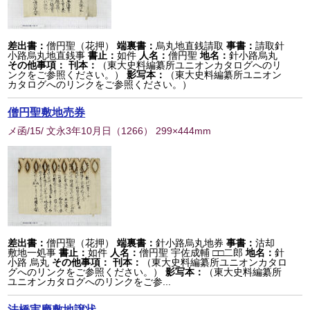
差出書：
僧円聖（花押）
端裏書：
烏丸地直銭請取
事書：
請取針
小路烏丸地直銭事
書止：
如件
人名：
僧円聖
地名：
針小路烏丸
その他事項：
刊本：
（東大史料編纂所ユニオンカタログへのリ
ンクをご参照ください。）
影写本：
（東大史料編纂所ユニオン
カタログへのリンクをご参照ください。）
僧円聖敷地売券
メ函/15/ 文永3年10月日
（
1266
） 299×444mm
差出書：
僧円聖（花押）
端裏書：
針小路烏丸地券
事書：
沽却
敷地一処事
書止：
如件
人名：
僧円聖 宇佐成輔 □□二郎
地名：
針
小路 烏丸
その他事項：
刊本：
（東大史料編纂所ユニオンカタロ
グへのリンクをご参照ください。）
影写本：
（東大史料編纂所
ユニオンカタログへのリンクをご参...
法橋実慶敷地譲状