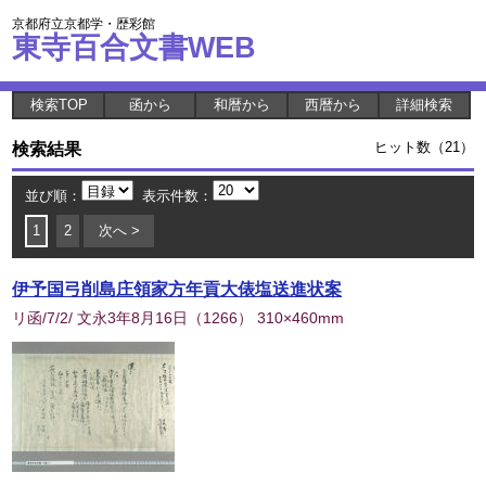
京都府立京都学・歴彩館
東寺百合文書WEB
検索TOP
函から
和暦から
西暦から
詳細検索
検索結果
ヒット数（21）
並び順：
表示件数：
1
2
次へ >
伊予国弓削島庄領家方年貢大俵塩送進状案
リ函/7/2/ 文永3年8月16日
（
1266
） 310×460mm