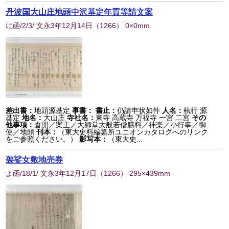
丹波国大山庄地頭中沢基定年貢等請文案
に函/2/3/ 文永3年12月14日
（
1266
） 0×0mm
差出書：
地頭源基定
事書：
書止：
仍請申状如件
人名：
執行 源
基定
地名：
大山庄
寺社名：
東寺 高蔵寺 万福寺 一宮 二宮
その
他事項：
倉開／案主／大師堂大般若僧膳料／神楽／小行事／御
使／地頭
刊本：
（東大史料編纂所ユニオンカタログへのリンク
をご参照ください。）
影写本：
（東大史...
袈娑女敷地売券
よ函/18/1/ 文永3年12月17日
（
1266
） 295×439mm