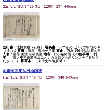
ヱ函/5/3/ 文永3年2月3日
（
1266
） 297×445mm
差出書：
法橋実慶（花押）
端裏書：
いずみのほけうの御地のゆ
つりの状
事書：
譲渡 敷地一所事
書止：
仍為後日沙汰譲状如件
人名：
慶尊 美濃 法橋実慶
地名：
針小路猪熊
その他事項：
刊
本：
（東大史料編纂所ユニオンカタログへのリンクをご参照く
ださい。）
影写本：
（東大史料編纂所ユニ...
尼善阿弥陀仏田地譲状
ヒ函/10/2/ 文永3年4月7日
（
1266
） 346×543mm