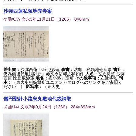
沙弥西蓮私領地売券案
ケ函/6/7/ 文永3年11月21日
（
1266
） 0×0mm
差出書：
沙弥西蓮 比丘尼妙蓮
事書：
沽却 私領地壱所事
書止：
仍為備後代亀鏡以新」券文令沽却之状如件
人名：
左近将監 沙弥
西蓮 比丘尼妙蓮
地名：
梅小路」室町
その他事項：
左近将監
刊
本：
（東大史料編纂所ユニオンカタログへのリンクをご参照く
ださい。）
影写本：
（東大史...
僧円聖針小路烏丸敷地代銭請取
メ函/14/ 文永3年9月24日
（
1266
） 284×393mm