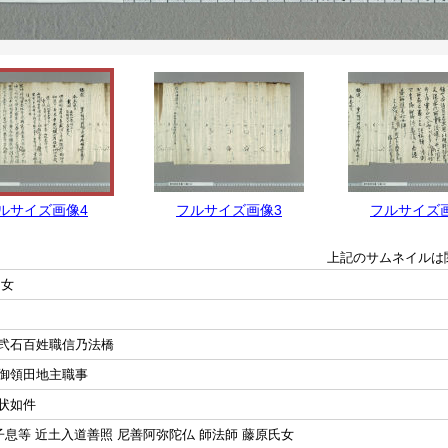
ルサイズ画像4
フルサイズ画像3
フルサイズ
上記のサムネイルは
氏女
弐石百姓職信乃法橋
御領田地主職事
状如件
子息等 近土入道善照 尼善阿弥陀仏 師法師 藤原氏女