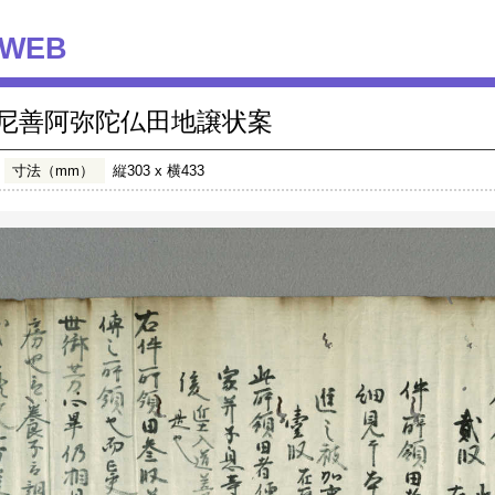
WEB
尼善阿弥陀仏田地譲状案
寸法（mm）
縦303 x 横433