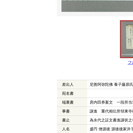
フ
差出人
尼善阿弥陀佛 養子藤原
宛名書
端裏書
房内田券案文 一段所当
事書
譲進 重代相伝所領東寺
書止
為永代之証文書進譲状之
人名
盛円 僧源後 源後後家并