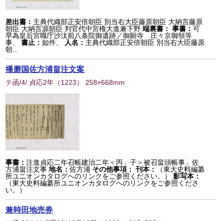
差出書：
主典代織部正安倍朝臣 別当右大臣藤原朝臣 大納言藤原
朝臣 大納言源朝臣 判官代中宮権大進兼下野
端裏書：
事書：
可
早為皇后宮職庁沙汰前八条院御遺跡／御願寺 庄々京御領等
事、
書止：
如件、
人名：
主典代織部正安倍朝臣 別当右大臣藤原
朝...
播磨国佐方浦畠注文案
テ函/4/ 貞応2年
（
1223
） 258×668mm
事書：
注進貞応二年召帳建治二年＜丙」子＞被召畠頭帳事」佐
方浦畠注文事
地名：
佐方浦
その他事項：
刊本：
（東大史料編纂
所ユニオンカタログへのリンクをご参照ください。）
影写本：
（東大史料編纂所ユニオンカタログへのリンクをご参照くださ
い。）
兼時田地売券