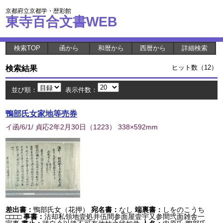
京都府立京都学・歴彩館
東寺百合文書WEB
検索TOP
函から
和暦から
西暦から
詳細検索
検索結果
ヒット数（12）
並び順：
表示件数：
鴨部氏女家地等売券
イ函/6/1/ 貞応2年2月30日
（
1223
） 338×592mm
差出書：
鴨部氏女（花押）
宛名書：
なし
端裏書：
しをのこうち
□□□□
事書：
沽却私領地壹処并伍間参面屋壹宇又参間弐面雑舎一