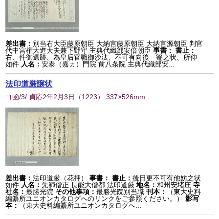
差出書：
別当右大臣藤原朝臣 大納言藤原朝臣 大納言源朝臣 判官
代中宮権大進大夫兼下野守 主典代織部安倍朝臣
事書：
書止：
右、件御遺跡、為皇后官職御沙汰、不可有向後 篭之状、所仰
如件
人名：
安泰（嘉ヵ）門院 前八条院 主典代織部安...
法印道厳譲状
ヨ函/3/ 貞応2年2月3日
（
1223
） 337×526mm
差出書：
法印道厳（花押）
事書：
書止：
後日更不可有他妨之状
如件
人名：
先師僧正 長能大僧都 法印道厳
地名：
和州安堵庄
寺
社名：
最勝光院
その他事項：
最勝光院別当職
刊本：
（東大史料
編纂所ユニオンカタログへのリンクをご参照ください。）
影写
本：
（東大史料編纂所ユニオンカタログへ...