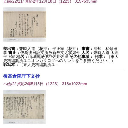
ヒ函/22/11/ 貞応2年12月18日
（
1223
） 315×535mm
差出書：
兼時入道（花押） 平正家（花押）
事書：
沽却 私領田
事
書止：
仍為後日証文所放新券文之状如件
人名：
兼時入道 太郎
平正家
地名：
山城国紀伊郡佐井佐里
その他事項：
刊本：
（東大
史料編纂所ユニオンカタログへのリンクをご参照ください。）
影写本：
（東大史料編纂所ユ...
後高倉院庁下文抄
へ函/2/ 貞応2年5月3日
（
1223
） 318×1022mm