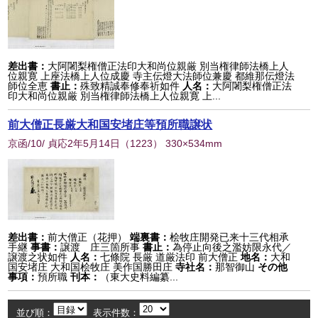
差出書：
大阿闍梨権僧正法印大和尚位親厳 別当権律師法橋上人
位親寛 上座法橋上人位成慶 寺主伝燈大法師位兼慶 都維那伝燈法
師位全恵
書止：
殊致精誠奉修奉祈如件
人名：
大阿闍梨権僧正法
印大和尚位親厳 別当権律師法橋上人位親寛 上...
前大僧正長厳大和国安堵庄等預所職譲状
京函/10/ 貞応2年5月14日
（
1223
） 330×534mm
差出書：
前大僧正（花押）
端裏書：
桧牧庄開発已来十三代相承
手継
事書：
譲渡 庄三箇所事
書止：
為停止向後之濫妨限永代／
譲渡之状如件
人名：
七條院 長厳 道厳法印 前大僧正
地名：
大和
国安堵庄 大和国桧牧庄 美作国勝田庄
寺社名：
那智御山
その他
事項：
預所職
刊本：
（東大史料編纂...
並び順：
表示件数：