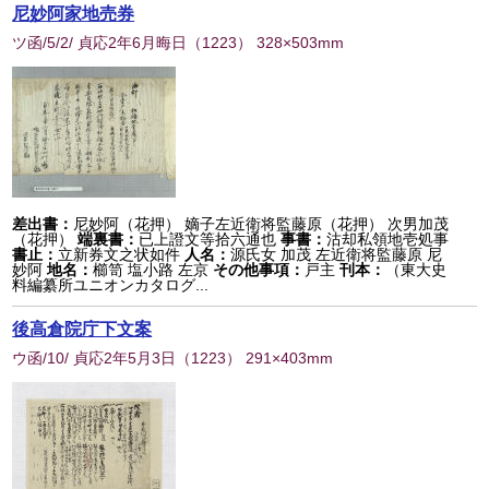
尼妙阿家地売券
ツ函/5/2/ 貞応2年6月晦日
（
1223
） 328×503mm
差出書：
尼妙阿（花押） 嫡子左近衛将監藤原（花押） 次男加茂
（花押）
端裏書：
已上證文等拾六通也
事書：
沽却私領地壱処事
書止：
立新券文之状如件
人名：
源氏女 加茂 左近衛将監藤原 尼
妙阿
地名：
櫛笥 塩小路 左京
その他事項：
戸主
刊本：
（東大史
料編纂所ユニオンカタログ...
後高倉院庁下文案
ウ函/10/ 貞応2年5月3日
（
1223
） 291×403mm