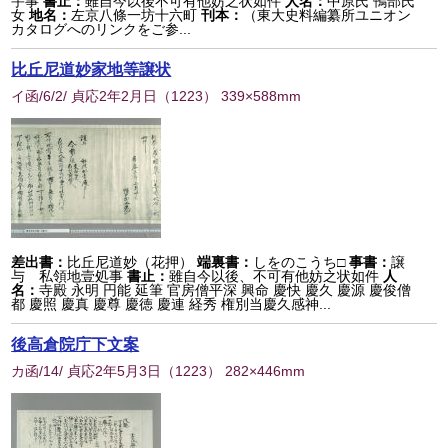
宇事
書止：
雖自今以後不可有他妨之状如件
人名：
中原氏 鴨部氏
女
地名：
左京八條一坊十六町
刊本：
（東大史料編纂所ユニオン
カタログへのリンクをご参...
比丘尼道妙家地等譲状
イ函/6/2/ 貞応2年2月日
（
1223
） 339×588mm
差出書：
比丘尼道妙（花押）
端裏書：
しをのこうち□
事書：
譲
与 私領地壹処事
書止：
雖自今以後、不可有他妨之状如件
人
名：
寺殿 永明 円能 延筆 官房僧平深 興命 慶快 慶久 慶源 慶俊僧
都 慶照 慶真 慶尊 慶徳 慶連 経秀 権別当慶久感神...
後高倉院庁下文案
カ函/14/ 貞応2年5月3日
（
1223
） 282×446mm