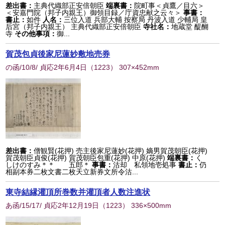
差出書：
主典代織部正安倍朝臣
端裏書：
院町事＜貞鷹／目六＞
＜安嘉門院（邦子内親王）御領目録／庁資忠献之云々＞
事書：
書止：
如件
人名：
三位入道 兵部大輔 按察局 丹波入道 少輔局 皇
后宮（邦子内親王） 主典代織部正安倍朝臣
寺社名：
地蔵堂 醍醐
寺
その他事項：
御...
賀茂包貞後家尼蓮妙敷地売券
の函/10/8/ 貞応2年6月4日
（
1223
） 307×452mm
差出書：
僧観賢(花押) 売主後家尼蓮妙(花押) 嫡男賀茂朝臣(花押)
賀茂朝臣貞俊(花押) 賀茂朝臣包重(花押) 中原(花押)
端裏書：
く
しけのすみ＊＊ 五郎＊
事書：
沽却 私領地壱処事
書止：
仍
相副本券二枚文書二枚天立新券文所令沽...
東寺結縁灌頂所巻数并灌頂者人数注進状
あ函/15/17/ 貞応2年12月19日
（
1223
） 336×500mm