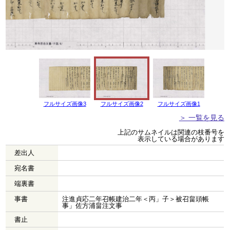
フルサイズ画像3
フルサイズ画像2
フルサイズ画像1
＞ 一覧を見る
上記のサムネイルは関連の枝番号を
表示している場合があります
差出人
宛名書
端裏書
事書
注進貞応二年召帳建治二年＜丙」子＞被召畠頭帳
事」佐方浦畠注文事
書止