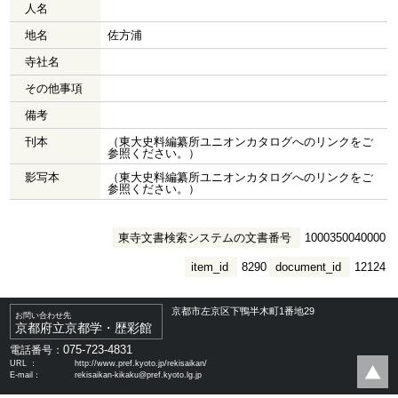
人名
地名
佐方浦
寺社名
その他事項
備考
刊本
（東大史料編纂所ユニオンカタログへのリンクをご
参照ください。）
影写本
（東大史料編纂所ユニオンカタログへのリンクをご
参照ください。）
東寺文書検索システムの文書番号
1000350040000
item_id
8290
document_id
12124
京都市左京区下鴨半木町1番地29
お問い合わせ先
京都府立京都学・歴彩館
075-723-4831
電話番号：
URL ：
http://www.pref.kyoto.jp/rekisaikan/
E-mail：
rekisaikan-kikaku@pref.kyoto.lg.jp