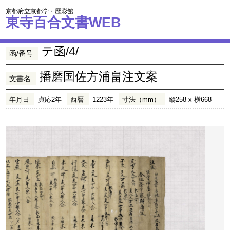
京都府立京都学・歴彩館
東寺百合文書WEB
テ函/4/
函/番号
播磨国佐方浦畠注文案
文書名
年月日
貞応2年
西暦
1223年
寸法（mm）
縦258 x 横668