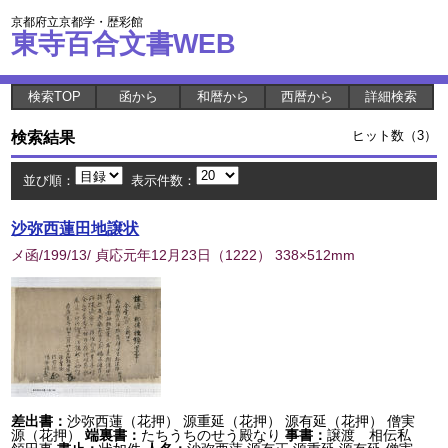
京都府立京都学・歴彩館
東寺百合文書WEB
検索TOP
函から
和暦から
西暦から
詳細検索
検索結果
ヒット数（3）
並び順：
表示件数：
沙弥西蓮田地譲状
メ函/199/13/ 貞応元年12月23日
（
1222
） 338×512mm
差出書：
沙弥西蓮（花押） 源重延（花押） 源有延（花押） 僧実
源（花押）
端裏書：
たちうちのせう殿なり
事書：
譲渡 相伝私