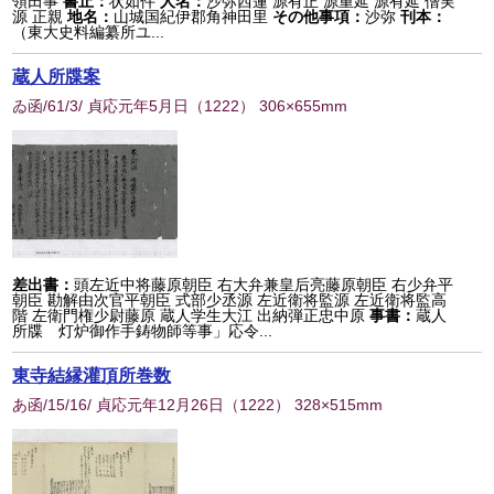
領田事
書止：
状如件
人名：
沙弥西蓮 源有正 源重延 源有延 僧実
源 正親
地名：
山城国紀伊郡角神田里
その他事項：
沙弥
刊本：
（東大史料編纂所ユ...
蔵人所牒案
ゐ函/61/3/ 貞応元年5月日
（
1222
） 306×655mm
差出書：
頭左近中将藤原朝臣 右大弁兼皇后亮藤原朝臣 右少弁平
朝臣 勘解由次官平朝臣 式部少丞源 左近衛将監源 左近衛将監高
階 左衛門権少尉藤原 蔵人学生大江 出納弾正忠中原
事書：
蔵人
所牒 灯炉御作手鋳物師等事」応令...
東寺結縁灌頂所巻数
あ函/15/16/ 貞応元年12月26日
（
1222
） 328×515mm