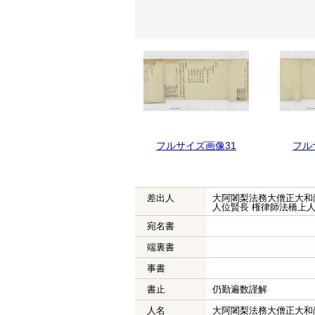
フルサイズ画像32
フルサイズ画像31
フル
差出人
大阿闍梨法務大僧正大和
人位賢長 権律師法橋上
宛名書
端裏書
事書
書止
仍勤遍数謹解
人名
大阿闍梨法務大僧正大和