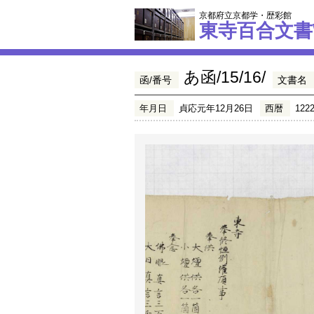
京都府立京都学・歴彩館
東寺百合文書
あ函/15/16/
函/番号
文書名
年月日
貞応元年12月26日
西暦
122