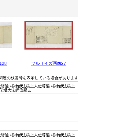
28
フルサイズ画像27
フルサイズ画像26
関連の枝番号を表示している場合があります
賢通 権律師法橋上人位尊遍 権律師法橋上
 伝燈大法師位親去
賢通 権律師法橋上人位尊遍 権律師法橋上