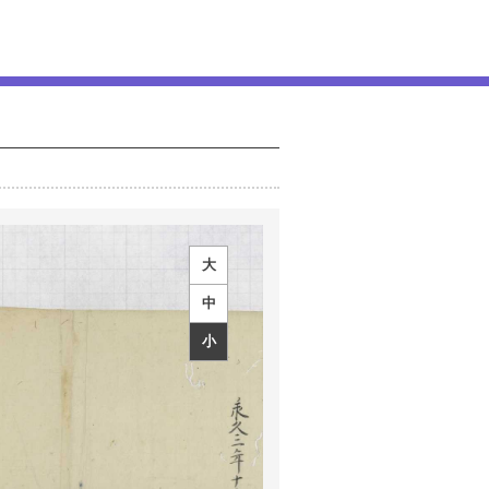
大
中
小