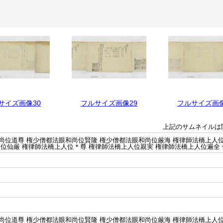
サイズ画像30
フルサイズ画像29
フルサイズ画像
上記のサムネイルは
尚位道尊 権少僧都法眼和尚位賢隆 権少僧都法眼和尚位厳海 権律師法橋上人位
人位仙厳 権律師法橋上人位＊尊 権律師法橋上人位親実 権律師法橋上人位遍全
尚位道尊 権少僧都法眼和尚位賢隆 権少僧都法眼和尚位厳海 権律師法橋上人位