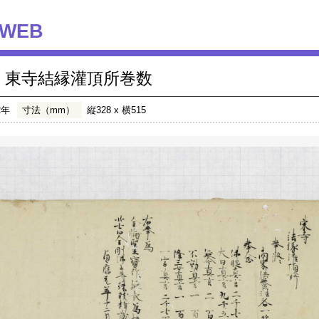
WEB
東寺結縁灌頂所巻数
2年
寸法（mm）
縦328 x 横515