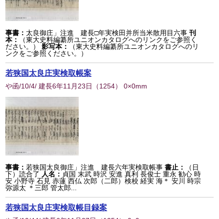
事書：
太良御庄」注進 建長□年実検田并所当米散用目六事
刊
本：
（東大史料編纂所ユニオンカタログへのリンクをご参照く
ださい。）
影写本：
（東大史料編纂所ユニオンカタログへのリ
ンクをご参照ください。）
若狭国太良庄実検取帳案
や函/10/4/ 建長6年11月23日
（
1254
） 0×0mm
事書：
若狭国太良御庄」注進 建長六年実検取帳事
書止：
（日
下）読合了
人名：
貞国 末武 時沢 安進 真利 長俊士 重永 勧心 時
安 小野寺 石見 赤蓮 西仏 次郎（二郎）検校 経実 海＊ 安川 時宗
弥源太 ＊三郎 管太郎...
若狭国太良庄実検取帳目録案