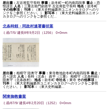
差出書：
左近将監守長時
事書：
款冬町一町内南四段事
書止：
恐
惶謹言
人名：
三重左衛門尉政平 左近将監守長時
地名：
款冬町
その他事項：
刊本：
（東大史料編纂所ユニオンカタログへのリ
ンクをご参照ください。）
影写本：
（東大史料編纂所ユニオン
カタログへのリンクをご参照くだ...
北条時頼・同政村連署書状案
ミ函/7/5/ 建長8年9月2日
（
1256
） 0×0mm
差出書：
相模守 陸奥守
事書：
東寺敷地款冬町内南四段事
書止：
恐々謹言
人名：
長時（北条） 政平（三重） 相模守（北条時頼）
陸奥守（北条政村）
地名：
款冬町
寺社名：
東寺
その他事項：
刊本：
（東大史料編纂所ユニオンカタログへのリンクをご参照
ください。）
影写本：
（東大史料編纂...
関東御教書案
ミ函/87/9/ 建長4年2月20日
（
1252
） 0×0mm