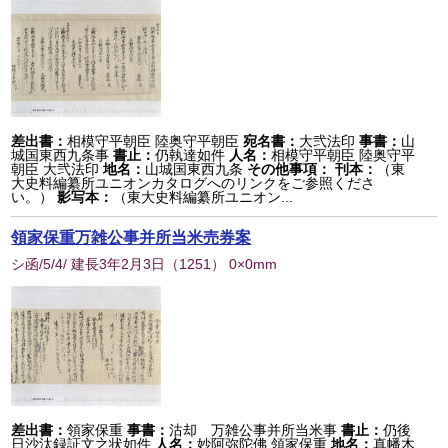
差出書：
相模守平朝臣 陸奥守平朝臣
宛名書：
大弐法印
事書：
山
城国東西九条事
書止：
仍執達如件
人名：
相模守平朝臣 陸奥守平
朝臣 大弐法印
地名：
山城国東西九条
その他事項：
刊本：
（東
大史料編纂所ユニオンカタログへのリンクをご参照くださ
い。）
影写本：
（東大史料編纂所ユニオン...
領家保重万雑公事并所当米売券案
シ函/5/4/ 建長3年2月3日
（
1251
） 0×0mm
差出書：
領家保重
事書：
沽却 万雑公事并所当米事
書止：
仍後
日沙汰録証文之状如件
人名：
妙阿弥陀佛 領家保重
地名：
真幡木