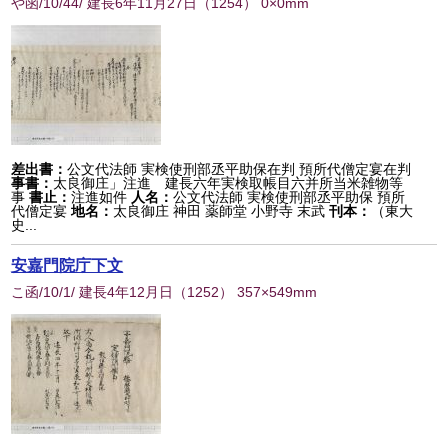
や函/10/44/ 建長6年11月27日
（
1254
） 0×0mm
差出書：
公文代法師 実検使刑部丞平助保在判 預所代僧定宴在判
事書：
太良御庄」注進 建長六年実検取帳目六并所当米雑物等
事
書止：
注進如件
人名：
公文代法師 実検使刑部丞平助保 預所
代僧定宴
地名：
太良御庄 神田 薬師堂 小野寺 末武
刊本：
（東大
史...
安嘉門院庁下文
こ函/10/1/ 建長4年12月日
（
1252
） 357×549mm