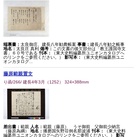
端裏書：
太良御庄、建長八年勧農帳案
事書：
建長八年勧之帳事
地名：
太良庄 真利
備考：
この文書の後欠部分は「教王護国寺文
書」６０号である
刊本：
（東大史料編纂所ユニオンカタログへ
のリンクをご参照ください。）
影写本：
（東大史料編纂所ユニ
オンカタログ...
藤原範親置文
り函/266/ 建長4年3月
（
1252
） 324×388mm
差出書：
範親
人名：
範親（藤原） うそ御前 父御前少納言
（藤原為綱）
地名：
播磨国矢野荘例名那波浦
刊本：
（東大史料
編纂所ユニオンカタログへのリンクをご参照ください。）
影写