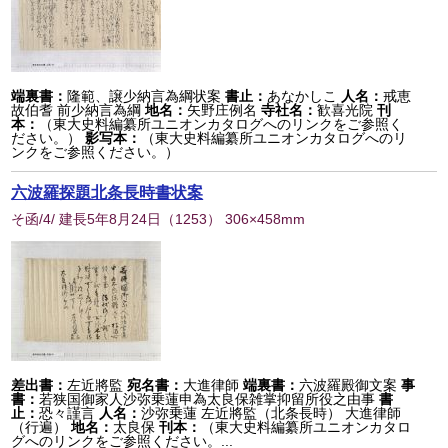
端裏書：
隆範、譲少納言為綱状案
書止：
あなかしこ
人名：
戒恵
故伯耆 前少納言為綱
地名：
矢野庄例名
寺社名：
歓喜光院
刊
本：
（東大史料編纂所ユニオンカタログへのリンクをご参照く
ださい。）
影写本：
（東大史料編纂所ユニオンカタログへのリ
ンクをご参照ください。）
六波羅探題北条長時書状案
そ函/4/ 建長5年8月24日
（
1253
） 306×458mm
差出書：
左近將監
宛名書：
大進律師
端裏書：
六波羅殿御文案
事
書：
若狭国御家人沙弥乗蓮申為太良保雑掌抑留所役之由事
書
止：
恐々謹言
人名：
沙弥乗蓮 左近將監（北条長時） 大進律師
（行遍）
地名：
太良保
刊本：
（東大史料編纂所ユニオンカタロ
グへのリンクをご参照ください。...