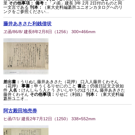
里
その他事項：
備考：
「メ函」建長 3年 2月 2日付のものと同
一文言である
刊本：
（東大史料編纂所ユニオンカタログへのリ
ンクをご参照ください...
藤井あきさた利銭借状
ヱ函/86/8/ 建長8年2月8日
（
1256
） 300×466mm
差出書：
うりぬし藤井あきさた（花押） 口入人藤井くわそん
（花押）
事書：
申うくるりせにのこと
書止：
仍後日証文之状如
件
人名：
けんしらう入とう さいしやうのほうけん 藤井あきさた
藤井くわそん
その他事項：
りせに（利銭）
刊本：
（東大史料編
纂所ユニオ...
阿古殿田地売券
ヒ函/7/1/ 建長2年7月12日
（
1250
） 338×552mm