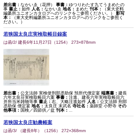
差出書：
なかいゑ（花押）
事書：
ゆつりわたす九てうまめたの
事
書止：
如件
人名：
なかいゑ
地名：
まめた
刊本：
（東大史料
編纂所ユニオンカタログへのリンクをご参照ください。）
影写
本：
（東大史料編纂所ユニオンカタログへのリンクをご参照く
ださい。）
若狭国太良庄実検取帳目録案
は函/2/ 建長6年11月27日
（
1254
） 273×878mm
差出書：
公文法師 実検使刑部丞助保 預所代僧定宴
端裏書：
建長
六年太良荘実検取帳目六案
事書：
注進、建長六年実検取帳目六
并所当米雑物等事
書止：
右、大略注進如件
人名：
公文法師 刑部
丞助保 僧定宴
地名：
太良庄 末武名
寺社名：
薬師堂 小野寺
その
他事項：
国検／四節供／盆
刊本：
...
若狭国太良庄勧農帳案
は函/3/ （建長8年）
（
1256
） 272×368mm