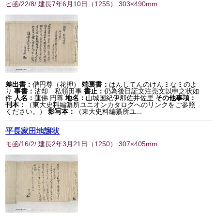
ヒ函/22/8/ 建長7年6月10日
（
1255
） 303×490mm
差出書：
僧円尊（花押）
端裏書：
はんしてんのけんミなミのよ
り
事書：
沽却 私領田事
書止：
仍為後日証文注売文以申之状如
件
人名：
蓮佛 円尊
地名：
山城国紀伊郡佐井佐里
その他事項：
刊本：
（東大史料編纂所ユニオンカタログへのリンクをご参照
ください。）
影写本：
（東大史料編纂所ユ...
平長家田地譲状
モ函/16/2/ 建長2年3月21日
（
1250
） 307×405mm