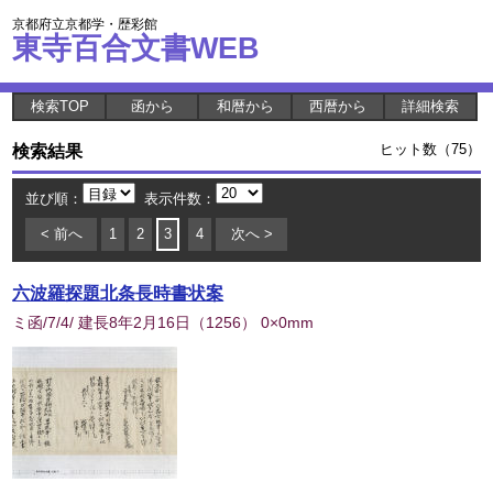
京都府立京都学・歴彩館
東寺百合文書WEB
検索TOP
函から
和暦から
西暦から
詳細検索
検索結果
ヒット数（75）
並び順：
表示件数：
< 前へ
1
2
3
4
次へ >
六波羅探題北条長時書状案
ミ函/7/4/ 建長8年2月16日
（
1256
） 0×0mm