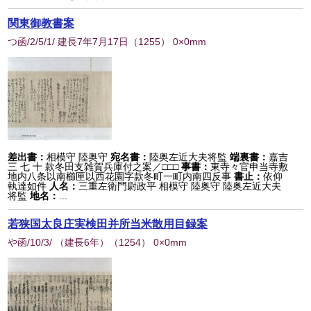
関東御教書案
つ函/2/5/1/ 建長7年7月17日
（
1255
） 0×0mm
差出書：
相模守 陸奥守
宛名書：
陸奥左近大夫将監
端裏書：
嘉吉
三 七 十 款冬田支雑賀兵庫付之案／□□□
事書：
東寺々官申当寺敷
地内八条以南櫛匣以西花園字款冬町一町内南四反事
書止：
依仰
執達如件
人名：
三重左衛門尉政平 相模守 陸奥守 陸奥左近大夫
将監
地名：
...
若狭国太良庄実検田并所当米散用目録案
や函/10/3/ （建長6年）
（
1254
） 0×0mm