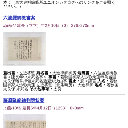
本：
（東大史料編纂所ユニオンカタログへのリンクをご参照く
ださい。）
六波羅御教書案
ぬ函/4/ 建長（ママ）年2月10日
（
0
） 276×370mm
差出書：
左近将監
宛名書：
大進律師御房
端裏書：
六波羅殿御教
書＜建長年中末武名事＞
事書：
若狭国御家人沙弥乗蓮申為当国
太良保雑掌押領末武名遁避対決由事
書止：
恐々謹言
人名：
若狭
国御家人沙弥乗蓮 左近将監（北条時茂） 大進律師
地名：
若狭国
太良保 末武名
その他事項：
太良...
藤原隆範袖判譲状案
よ函/10/3/ 建長5年4月12日
（
1253
） 0×0mm