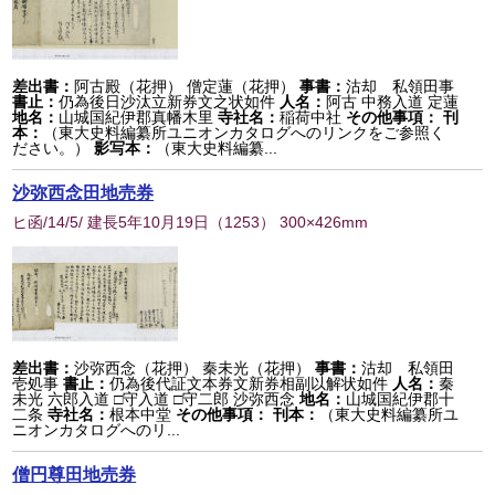
差出書：
阿古殿（花押） 僧定蓮（花押）
事書：
沽却 私領田事
書止：
仍為後日沙汰立新券文之状如件
人名：
阿古 中務入道 定蓮
地名：
山城国紀伊郡真幡木里
寺社名：
稲荷中社
その他事項：
刊
本：
（東大史料編纂所ユニオンカタログへのリンクをご参照く
ださい。）
影写本：
（東大史料編纂...
沙弥西念田地売券
ヒ函/14/5/ 建長5年10月19日
（
1253
） 300×426mm
差出書：
沙弥西念（花押） 秦未光（花押）
事書：
沽却 私領田
壱処事
書止：
仍為後代証文本券文新券相副以解状如件
人名：
秦
未光 六郎入道 □守入道 □守二郎 沙弥西念
地名：
山城国紀伊郡十
二条
寺社名：
根本中堂
その他事項：
刊本：
（東大史料編纂所ユ
ニオンカタログへのリ...
僧円尊田地売券