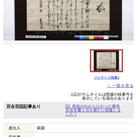
フルサイズ画像1
＞ 一覧を見る
上記のサムネイルは関連の枝番号を
表示している場合があります
百合百話記事あり
53. 所在がわからなかった東寺
百合文書１点を新たに収集しま
した！
差出人
範親