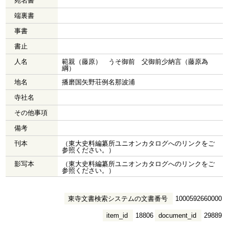
宛名書
端裏書
事書
書止
人名
範親（藤原） うそ御前 父御前少納言（藤原為
綱）
地名
播磨国矢野荘例名那波浦
寺社名
その他事項
備考
刊本
（東大史料編纂所ユニオンカタログへのリンクをご
参照ください。）
影写本
（東大史料編纂所ユニオンカタログへのリンクをご
参照ください。）
東寺文書検索システムの文書番号
1000592660000
item_id
18806
document_id
29889