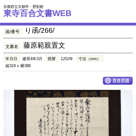
京都府立京都学・歴彩館
東寺百合文書WEB
り函/266/
函/番号
藤原範親置文
文書名
年月日
建長4年3月
西暦
1252年
寸法（mm）
縦324 x 横388