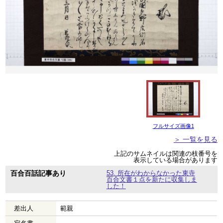
フルサイズ画像1
＞ 一覧を見る
上記のサムネイルは関連の枝番号を
表示している場合があります
百合百話記事あり
53. 所在がわからなかった東寺
百合文書１点を新たに収集しま
した！
差出人
範親