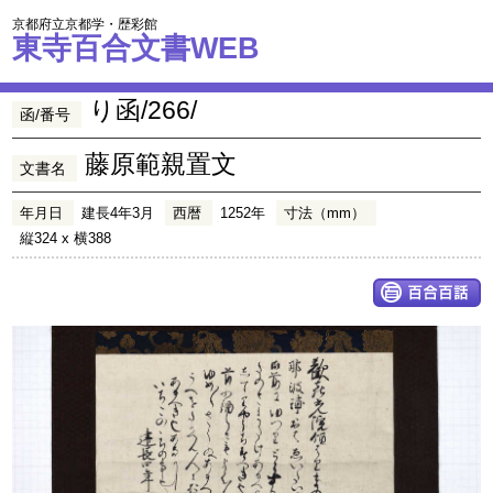
京都府立京都学・歴彩館
東寺百合文書WEB
り函/266/
函/番号
藤原範親置文
文書名
年月日
建長4年3月
西暦
1252年
寸法（mm）
縦324 x 横388