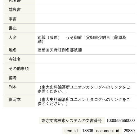
宛名書
端裏書
事書
書止
人名
範親（藤原） うそ御前 父御前少納言（藤原為
綱）
地名
播磨国矢野荘例名那波浦
寺社名
その他事項
備考
刊本
（東大史料編纂所ユニオンカタログへのリンクをご
参照ください。）
影写本
（東大史料編纂所ユニオンカタログへのリンクをご
参照ください。）
東寺文書検索システムの文書番号
1000592660000
item_id
18806
document_id
29889