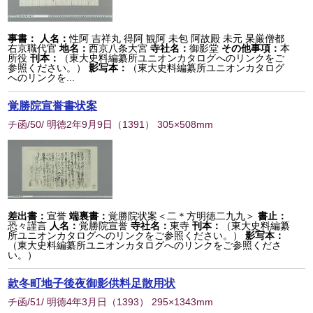
事書：
人名：
性阿 吉祥丸 得阿 観阿 未包 阿故殿 未元 杲厳僧都
右京職代官
地名：
西京八条大宮
寺社名：
御影堂
その他事項：
本
所役
刊本：
（東大史料編纂所ユニオンカタログへのリンクをご
参照ください。）
影写本：
（東大史料編纂所ユニオンカタログ
へのリンクを...
覚勝院宣誉書状案
チ函/50/ 明徳2年9月9日
（
1391
） 305×508mm
差出書：
宣誉
端裏書：
覚勝院状案＜二＊方明徳二九九＞
書止：
恐々謹言
人名：
覚勝院宣誉
寺社名：
東寺
刊本：
（東大史料編纂
所ユニオンカタログへのリンクをご参照ください。）
影写本：
（東大史料編纂所ユニオンカタログへのリンクをご参照くださ
い。）
款冬町地子後夜御影供料足散用状
チ函/51/ 明徳4年3月日
（
1393
） 295×1343mm