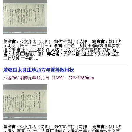
差出書：
公文弁祐（花押） 御代官禅朝（花押）
端裏書：
散用状
＜明徳元庚＊、十二廿三＞
事書：
注進 太良庄地頭方御年貢散
用之事
書止：
注進状如件
人名：
公文弁祐 御代官禅朝 武田
地
名：
太良庄地頭方 濃州
寺社名：
大師八幡 当国上下大明神 当庄
三社明神 十善師 ...
若狭国太良庄地頭方年貢等散用状
ハ函/96/ 明徳元年12月日
（
1390
） 276×1680mm
差出書：
公文弁祐（花押） 御代官禅朝（花押）
端裏書：
散用状
＜康＞
事書：
注進 太良庄地頭方＜康応元年＞御年貢散用之事