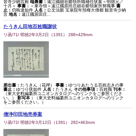
音寺少納言殿
端裏書：
遠江國細谷郷領所職補任状案＜明徳元／
十月＞
事書：
＜東寺領＞遠江國原田庄細谷郷領家所努職事
書
止：
仍執達如件
人名：
公文法眼 宝泉院年預権大僧都 観音寺少納
言
地名：
遠江國原田庄...
たうきん田地百姓職譲状
リ函/71/ 明徳2年3月2日
（
1391
） 288×429mm
差出書：
たうきん（花押）
事書：
ゆつりあたうる百姓志きの事
書止：
ゆつり状如件
人名：
たうきん
その他事項：
百姓職
刊本：
（東大史料編纂所ユニオンカタログへのリンクをご参照くださ
い。）
影写本：
（東大史料編纂所ユニオンカタログへのリンク
をご参照ください。）
僧浄印田地売券案
リ函/72/ 明徳2年3月12日
（
1391
） 282×463mm