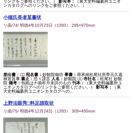
リンクをご参照ください。）
影写本：
（東大史料編纂所ユニオ
ンカタログへのリンクをご参照ください。）
小槻氏長者某書状
リ函/74/ 明徳4年10月23日
（
1393
） 295×970mm
差出書：
□□
宛名書：
妙観院御坊
事書：
尋承候松尾社所帯元久嘉
禄宣旨事
書止：
恐々謹言
人名：
妙観院 □□
寺社名：
松尾社 妙観
院
備考：
包紙はナ函年月未詳のもの
刊本：
（東大史料編纂所ユ
ニオンカタログへのリンクをご参照ください。）
影写本：
（東
大史料編纂所ユニオンカタログへの...
上野法眼秀□料足請取状
リ函/75/ 明徳4年12月24日
（
1393
） 309×495mm