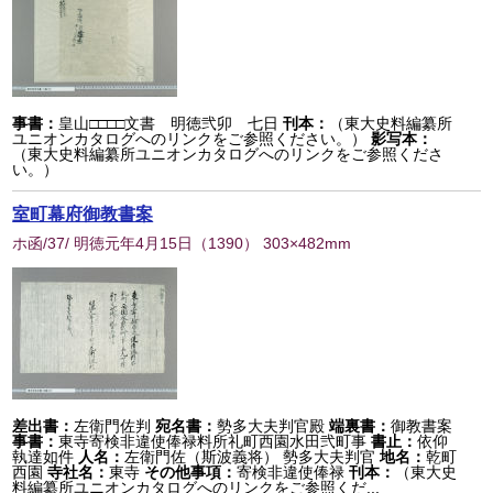
事書：
皇山□□□□文書 明徳弐卯 七日
刊本：
（東大史料編纂所
ユニオンカタログへのリンクをご参照ください。）
影写本：
（東大史料編纂所ユニオンカタログへのリンクをご参照くださ
い。）
室町幕府御教書案
ホ函/37/ 明徳元年4月15日
（
1390
） 303×482mm
差出書：
左衛門佐判
宛名書：
勢多大夫判官殿
端裏書：
御教書案
事書：
東寺寄検非違使俸禄料所礼町西園水田弐町事
書止：
依仰
執達如件
人名：
左衛門佐（斯波義将） 勢多大夫判官
地名：
乾町
西園
寺社名：
東寺
その他事項：
寄検非違使俸禄
刊本：
（東大史
料編纂所ユニオンカタログへのリンクをご参照くだ...