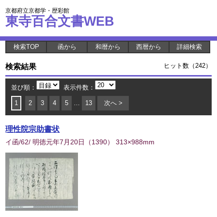
京都府立京都学・歴彩館
東寺百合文書WEB
検索TOP
函から
和暦から
西暦から
詳細検索
検索結果
ヒット数（242）
並び順：
表示件数：
1
2
3
4
5
…
13
次へ >
理性院宗助書状
イ函/62/ 明徳元年7月20日
（
1390
） 313×988mm