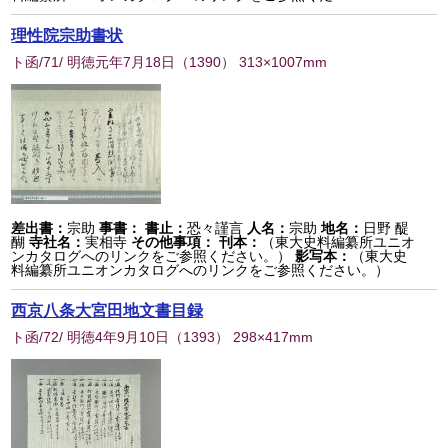
理性院宗助書状
ト函/71/ 明徳元年7月18日
（
1390
） 313×1007mm
差出書：
宗助
事書：
書止：
恐々謹言
人名：
宗助
地名：
日野 醍
醐
寺社名：
実相寺
その他事項：
刊本：
（東大史料編纂所ユニオ
ンカタログへのリンクをご参照ください。）
影写本：
（東大史
料編纂所ユニオンカタログへのリンクをご参照ください。）
西京八条大宮田地文書目録
ト函/72/ 明徳4年9月10日
（
1393
） 298×417mm