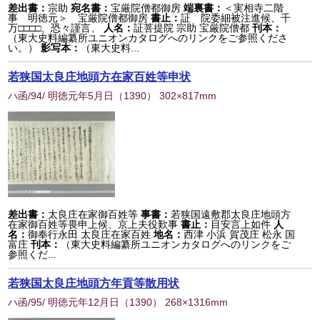
差出書：
宗助
宛名書：
宝厳院僧都御房
端裏書：
＜実相寺二階
事 明徳元＞ 宝厳院僧都御房
書止：
証 院委細被注進候、千
万□□□□、恐々謹言、
人名：
証菩提院 宗助 宝厳院僧都
刊本：
（東大史料編纂所ユニオンカタログへのリンクをご参照くださ
い。）
影写本：
（東大史料...
若狭国太良庄地頭方在家百姓等申状
ハ函/94/ 明徳元年5月日
（
1390
） 302×817mm
差出書：
太良庄在家御百姓等
事書：
若狭国遠敷郡太良庄地頭方
在家御百姓等畏申上候、京上夫役歎事
書止：
目安言上如件
人
名：
御奉行永田 太良庄在家百姓
地名：
西津 小浜 賀茂庄 松永 国
富庄
刊本：
（東大史料編纂所ユニオンカタログへのリンクをご
参照くだ...
若狭国太良庄地頭方年貢等散用状
ハ函/95/ 明徳元年12月日
（
1390
） 268×1316mm