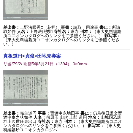
差出書：
上野法眼秀□（花押）
事書：
請取 用途事
書止：
所請
取如件
人名：
上野法眼秀□
寺社名：
東寺
刊本：
（東大史料編纂
所ユニオンカタログへのリンクをご参照ください。）
影写本：
（東大史料編纂所ユニオンカタログへのリンクをご参照くださ
い。）
真板道円<貞俊>田地売券案
リ函/79/2/ 明徳5年3月21日
（
1394
） 0×0mm
差出書：
売主道円
事書：
賣渡申永地田事
書止：
仍為後日證文賣
渡申奉之状如件
人名：
僧原玉 山吹 上郎 道円
地名：
山城国乙訓
郡上久世庄東出口
寺社名：
東寺
刊本：
（東大史料編纂所ユニオ
ンカタログへのリンクをご参照ください。）
影写本：
（東大史
料編纂所ユニオンカタログへ...