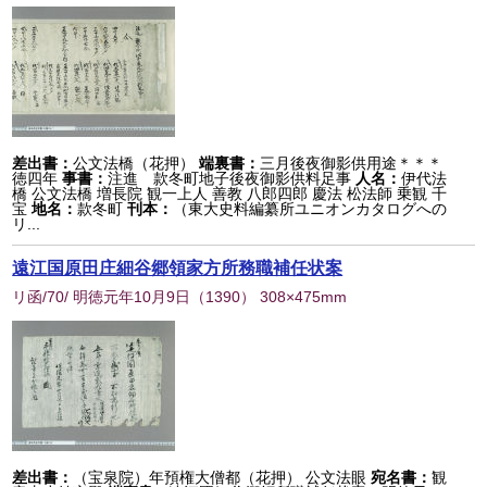
差出書：
公文法橋（花押）
端裏書：
三月後夜御影供用途＊＊＊
徳四年
事書：
注進 款冬町地子後夜御影供料足事
人名：
伊代法
橋 公文法橋 増長院 観一上人 善教 八郎四郎 慶法 松法師 乗観 千
宝
地名：
款冬町
刊本：
（東大史料編纂所ユニオンカタログへの
リ...
遠江国原田庄細谷郷領家方所務職補任状案
リ函/70/ 明徳元年10月9日
（
1390
） 308×475mm
差出書：
（宝泉院）年預権大僧都（花押） 公文法眼
宛名書：
観