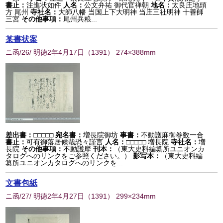
書止：
注進状如件
人名：
公文弁祐 御代官禅朝
地名：
太良庄地頭
方 尾州
寺社名：
大師八幡 当国上下大明神 当庄三社明神 十善師
三宮
その他事項：
尾州兵粮...
某書状案
ニ函/26/ 明徳2年4月17日
（
1391
） 274×388mm
差出書：
□□□□□
宛名書：
増長院御坊
事書：
不動護麻御巻数一合
書止：
可有御落居候哉恐々謹言
人名：
□□□□□ 増長院
寺社名：
増
長院
その他事項：
不動護摩
刊本：
（東大史料編纂所ユニオンカ
タログへのリンクをご参照ください。）
影写本：
（東大史料編
纂所ユニオンカタログへのリンクを...
文書包紙
ニ函/27/ 明徳2年4月27日
（
1391
） 299×234mm