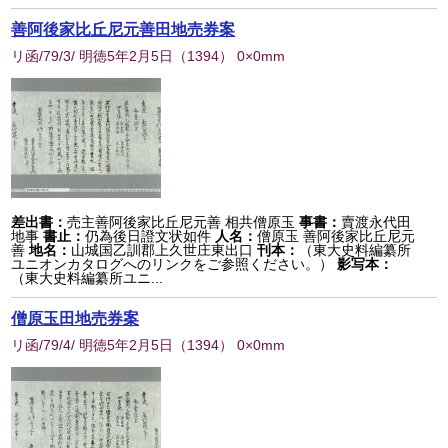
善阿後家比丘尼元善田地売券案
リ函/79/3/ 明徳5年2月5日
（
1394
） 0×0mm
差出書：
売主善阿後家比丘尼元善 相共僧原玉
事書：
賣渡永代田
地事
書止：
仍為後日證文状如件
人名：
僧原玉 善阿後家比丘尼元
善
地名：
山城国乙訓郡上久世庄東出口
刊本：
（東大史料編纂所
ユニオンカタログへのリンクをご参照ください。）
影写本：
（東大史料編纂所ユニ...
僧原玉田地売券案
リ函/79/4/ 明徳5年2月5日
（
1394
） 0×0mm