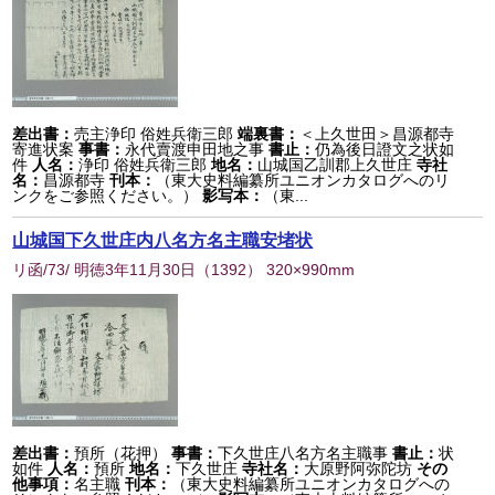
差出書：
売主浄印 俗姓兵衛三郎
端裏書：
＜上久世田＞昌源都寺
寄進状案
事書：
永代賣渡申田地之事
書止：
仍為後日證文之状如
件
人名：
浄印 俗姓兵衛三郎
地名：
山城国乙訓郡上久世庄
寺社
名：
昌源都寺
刊本：
（東大史料編纂所ユニオンカタログへのリ
ンクをご参照ください。）
影写本：
（東...
山城国下久世庄内八名方名主職安堵状
リ函/73/ 明徳3年11月30日
（
1392
） 320×990mm
差出書：
預所（花押）
事書：
下久世庄八名方名主職事
書止：
状
如件
人名：
預所
地名：
下久世庄
寺社名：
大原野阿弥陀坊
その
他事項：
名主職
刊本：
（東大史料編纂所ユニオンカタログへの