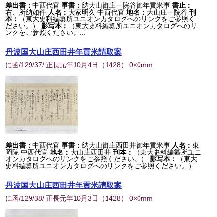
差出書：
中西代官
事書：
納大山御庄一院谷御年貢米事
書止：
右、所納如件
人名：
大家明久 中西代官
地名：
大山庄一院谷
刊
本：
（東大史料編纂所ユニオンカタログへのリンクをご参照く
ださい。）
影写本：
（東大史料編纂所ユニオンカタログへのリ
ンクをご参照ください。...
丹波国大山庄西田井年貢米請取案
に函/129/37/ 正長元年10月4日
（
1428
） 0×0mm
差出書：
中西代官
事書：
納大山御庄西田井御年貢米事
人名：
東
岡院 中西代官
地名：
大山庄西田井
刊本：
（東大史料編纂所ユニ
オンカタログへのリンクをご参照ください。）
影写本：
（東大
史料編纂所ユニオンカタログへのリンクをご参照ください。）
丹波国大山庄西田井年貢米請取案
に函/129/38/ 正長元年10月3日
（
1428
） 0×0mm