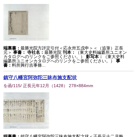
端裏書：
最勝光院方評定引付＜応永卅五戊申＞＜（追筆）正長
元＞
事書：
寺社名：
最勝光院
刊本：
（東大史料編纂所ユニオン
カタログへのリンクをご参照ください。）
影写本：
（東大史料
編纂所ユニオンカタログへのリンクをご参照ください。）
事
書：
料所興行吉事條...
鎮守八幡宮阿弥陀三昧布施支配状
を函/115/ 正長元年12月
（
1428
） 278×884mm
端裏書：
鎮守八幡宮阿弥陀三昧布施支配之状＜正長元十二月晦