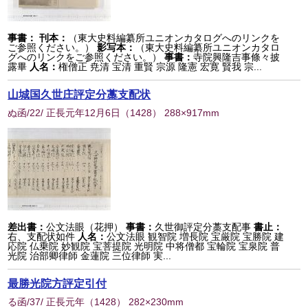
事書：
刊本：
（東大史料編纂所ユニオンカタログへのリンクを
ご参照ください。）
影写本：
（東大史料編纂所ユニオンカタロ
グへのリンクをご参照ください。）
事書：
寺院興隆吉事條々披
露畢
人名：
権僧正 尭清 宝清 重賢 宗源 隆憲 宏寛 賢我 宗...
山城国久世庄評定分藁支配状
ぬ函/22/ 正長元年12月6日
（
1428
） 288×917mm
差出書：
公文法眼（花押）
事書：
久世御評定分藁支配事
書止：
右、支配状如件
人名：
公文法眼 観智院 増長院 宝厳院 宝勝院 建
応院 仏乗院 妙観院 宝菩提院 光明院 中将僧都 宝輪院 宝泉院 普
光院 治部卿律師 金蓮院 三位律師 実...
最勝光院方評定引付
る函/37/ 正長元年
（
1428
） 282×230mm