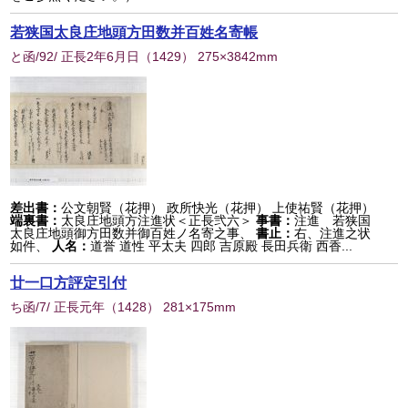
若狭国太良庄地頭方田数并百姓名寄帳
と函/92/ 正長2年6月日
（
1429
） 275×3842mm
差出書：
公文朝賢（花押） 政所快光（花押） 上使祐賢（花押）
端裏書：
太良庄地頭方注進状＜正長弐六＞
事書：
注進 若狭国
太良庄地頭御方田数并御百姓ノ名寄之事、
書止：
右、注進之状
如件、
人名：
道誉 道性 平太夫 四郎 吉原殿 長田兵衛 西香...
廿一口方評定引付
ち函/7/ 正長元年
（
1428
） 281×175mm