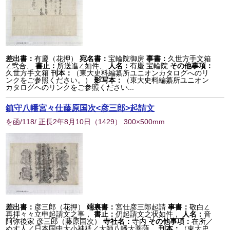
差出書：
有慶（花押）
宛名書：
宝輪院御房
事書：
久世方手文箱
∠弐合、
書止：
所送進∠如件、
人名：
有慶 宝輪院
その他事項：
久世方手文箱
刊本：
（東大史料編纂所ユニオンカタログへのリ
ンクをご参照ください。）
影写本：
（東大史料編纂所ユニオン
カタログへのリンクをご参照ください...
鎮守八幡宮々仕藤原国次<彦三郎>起請文
を函/118/ 正長2年8月10日
（
1429
） 300×500mm
差出書：
彦三郎（花押）
端裏書：
宮仕彦三郎起請
事書：
敬白∠
再拝々々立申起請文之事，
書止：
仍起請文之状如件，
人名：
音
阿弥後家 彦三郎（藤原国次）
寺社名：
寺内
その他事項：
在所／
ぬす人／日本国中大小神祇／大師八幡大菩薩，
刊本：
（東大史