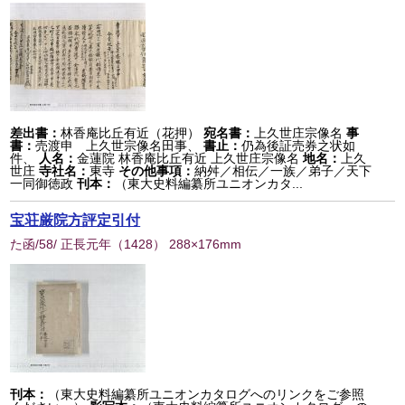
差出書：
林香庵比丘有近（花押）
宛名書：
上久世庄宗像名
事
書：
売渡申 上久世宗像名田事、
書止：
仍為後証売券之状如
件、
人名：
金蓮院 林香庵比丘有近 上久世庄宗像名
地名：
上久
世庄
寺社名：
東寺
その他事項：
納舛／相伝／一族／弟子／天下
一同御徳政
刊本：
（東大史料編纂所ユニオンカタ...
宝荘厳院方評定引付
た函/58/ 正長元年
（
1428
） 288×176mm
刊本：
（東大史料編纂所ユニオンカタログへのリンクをご参照