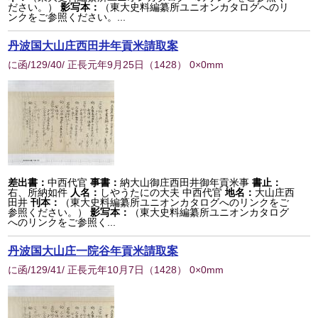
ださい。）
影写本：
（東大史料編纂所ユニオンカタログへのリ
ンクをご参照ください。...
丹波国大山庄西田井年貢米請取案
に函/129/40/ 正長元年9月25日
（
1428
） 0×0mm
差出書：
中西代官
事書：
納大山御庄西田井御年貢米事
書止：
右、所納如件
人名：
しやうたにの大夫 中西代官
地名：
大山庄西
田井
刊本：
（東大史料編纂所ユニオンカタログへのリンクをご
参照ください。）
影写本：
（東大史料編纂所ユニオンカタログ
へのリンクをご参照く...
丹波国大山庄一院谷年貢米請取案
に函/129/41/ 正長元年10月7日
（
1428
） 0×0mm