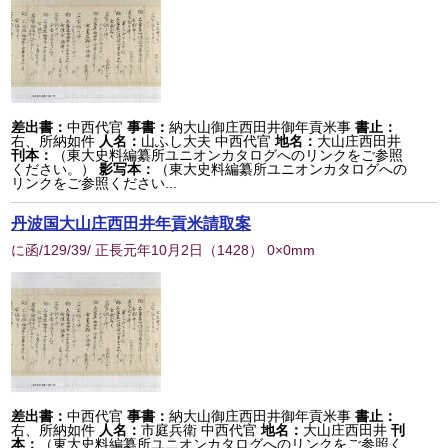
差出書：
中西代官
事書：
納大山御庄西田井御年貢米事
書止：
右、所納如件
人名：
山ふし大夫 中西代官
地名：
大山庄西田井
刊本：
（東大史料編纂所ユニオンカタログへのリンクをご参照
ください。）
影写本：
（東大史料編纂所ユニオンカタログへの
リンクをご参照ください...
丹波国大山庄西田井年貢米請取案
に函/129/39/ 正長元年10月2日
（
1428
） 0×0mm
差出書：
中西代官
事書：
納大山御庄西田井御年貢米事
書止：
右、所納如件
人名：
市庭兵衛 中西代官
地名：
大山庄西田井
刊
本：
（東大史料編纂所ユニオンカタログへのリンクをご参照く