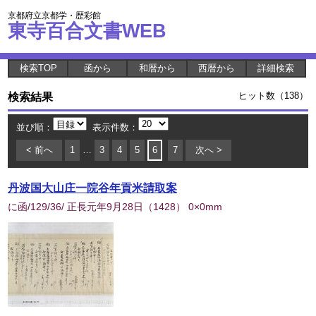
京都府立京都学・歴彩館
東寺百合文書WEB
検索TOP
函から
和暦から
西暦から
詳細検索
検索結果
ヒット数（138）
並び順：
表示件数：
< 前へ
1
…
3
4
5
6
7
次へ >
丹波国大山庄一院谷年貢米請取案
に函/129/36/ 正長元年9月28日
（
1428
） 0×0mm