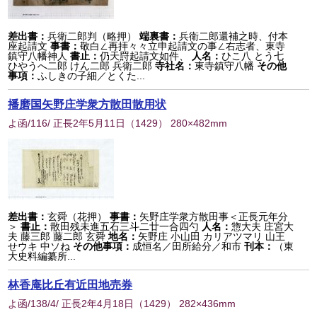
差出書：
兵衛二郎判（略押）
端裏書：
兵衛二郎還補之時、付本
座起請文
事書：
敬白∠再拝々々立申起請文の事∠右志者、東寺
鎮守八幡神人
書止：
仍天罸起請文如件、
人名：
ひこ八 とう七
ひやうへ二郎 けん二郎 兵衛二郎
寺社名：
東寺鎮守八幡
その他
事項：
ふしきの子細／とくた...
播磨国矢野庄学衆方散田散用状
よ函/116/ 正長2年5月11日
（
1429
） 280×482mm
差出書：
玄舜（花押）
事書：
矢野庄学衆方散田事＜正長元年分
＞
書止：
散田残未進五石三斗二廿一合四勺
人名：
惣大夫 庄宮大
夫 藤三郎 藤二郎 玄舜
地名：
矢野庄 小山田 カリアツマリ 山王
せウキ 中ソね
その他事項：
成恒名／田所給分／和市
刊本：
（東
大史料編纂所...
林香庵比丘有近田地売券
よ函/138/4/ 正長2年4月18日
（
1429
） 282×436mm