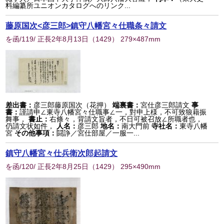
料編纂所ユニオンカタログへのリンク...
藤原国次<彦三郎>鎮守八幡宮々仕職条々請文
を函/119/ 正長2年8月13日
（
1429
） 279×487mm
差出書：
彦三郎藤原国次（花押）
端裏書：
宮仕彦三郎請文
事
書：
謹請申∠東寺八幡宮々仕職事∠一，對申上様，不可致狼藉振
舞事，
書止：
右條々，背請文旨者，不日可被召放∠所職者也，
仍請文状如件，
人名：
彦三郎
地名：
南大門前
寺社名：
東寺八幡
宮
その他事項：
闘諍／宮仕部屋／一服一...
鎮守八幡宮々仕兵衛次郎起請文
を函/120/ 正長2年8月25日
（
1429
） 295×490mm