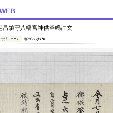
WEB
定昌鎮守八幡宮神供釜鳴占文
寸法（mm）
縦295 x 横470