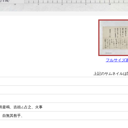
フルサイズ
上記のサムネイルは
供釜鳴、吉凶∠占之、火事
、自無其咎乎、