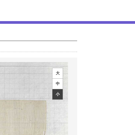
大
中
小