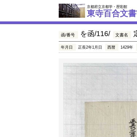
京都府立京都学・歴彩館
東寺百合文書
を函/116/
函/番号
文書名
年月日
正長2年1月日
西暦
1429年