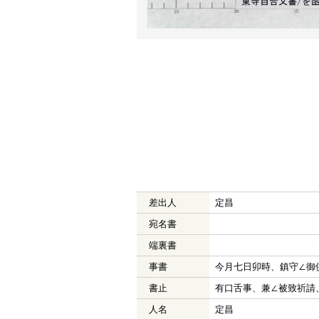
差出人
定昌
宛名書
端裏書
事書
今月七日卯時、鎮守∠御
書止
有口舌事、兼∠被致祈請
人名
定昌