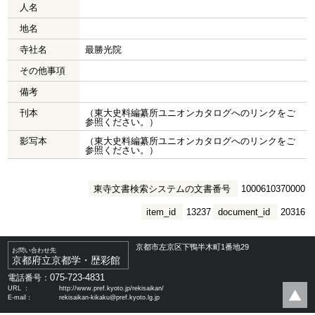
人名
地名
寺社名
最勝光院
その他事項
備考
刊本
（東大史料編纂所ユニオンカタログへのリンクをご
参照ください。）
影写本
（東大史料編纂所ユニオンカタログへのリンクをご
参照ください。）
東寺文書検索システムの文書番号
1000610370000
item_id
13237
document_id
20316
京都市左京区下鴨半木町1番地29
お問い合わせ先
京都府立京都学・歴彩館
075-723-4831
電話番号：
URL ：
http://www.pref.kyoto.jp/rekisaikan/
E-mail：
rekisaikan-kikaku@pref.kyoto.lg.jp