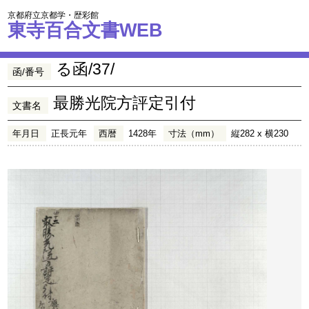
京都府立京都学・歴彩館
東寺百合文書WEB
る函/37/
函/番号
最勝光院方評定引付
文書名
年月日
正長元年
西暦
1428年
寸法（mm）
縦282 x 横230