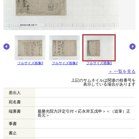
画像4
フルサイズ画像3
フルサイズ画像2
フルサイズ画像1
＞ 一覧を見る
上記のサムネイルは関連の枝番号を
表示している場合があります
差出人
宛名書
端裏書
最勝光院方評定引付＜応永卅五戊申＞＜（追筆）正
長元＞
事書
書止