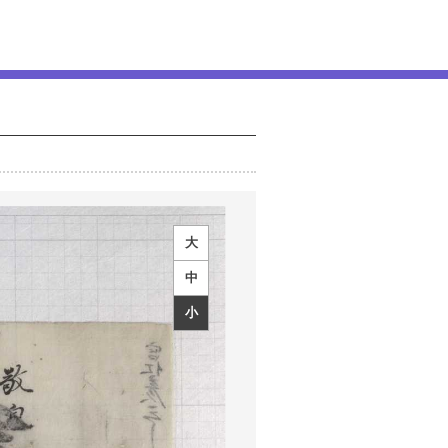
大
中
小