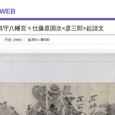
WEB
鎮守八幡宮々仕藤原国次<彦三郎>起請文
年
寸法（mm）
縦300 x 横500