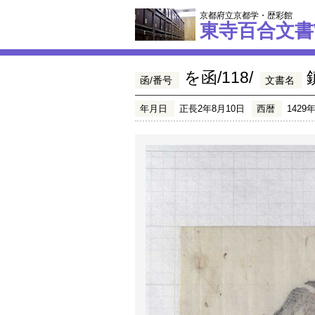
京都府立京都学・歴彩館
東寺百合文書
を函/118/
函/番号
文書名
年月日
正長2年8月10日
西暦
1429