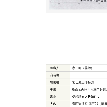
差出人
彦三郎（花押）
宛名書
端裏書
宮仕彦三郎起請
事書
敬白∠再拝々々立申起請
書止
仍起請文之状如件，
人名
音阿弥後家 彦三郎（藤