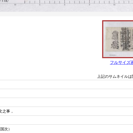
フルサイズ
上記のサムネイルは
文之事，
原国次）