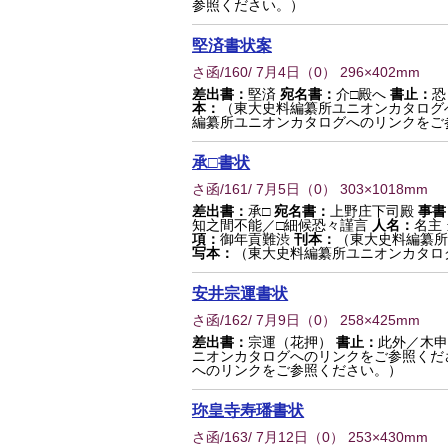
参照ください。）
堅済書状案
さ函/160/ 7月4日
（
0
） 296×402mm
差出書：
堅済
宛名書：
介□殿へ
書止：
恐
本：
（東大史料編纂所ユニオンカタログ
編纂所ユニオンカタログへのリンクをご
承□書状
さ函/161/ 7月5日
（
0
） 303×1018mm
差出書：
承□
宛名書：
上野庄下司殿
事書
知之間不能／□細候恐々謹言
人名：
名主
項：
御年貢難渋
刊本：
（東大史料編纂所
写本：
（東大史料編纂所ユニオンカタロ
安井宗運書状
さ函/162/ 7月9日
（
0
） 258×425mm
差出書：
宗運（花押）
書止：
此外／木申
ニオンカタログへのリンクをご参照くだ
へのリンクをご参照ください。）
珎皇寺寿璠書状
さ函/163/ 7月12日
（
0
） 253×430mm