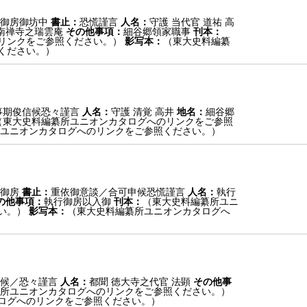
御房御坊中
書止：
恐慌謹言
人名：
守護 当代官 道祐 高
南禅寺之瑞雲庵
その他事項：
細谷郷領家職事
刊本：
リンクをご参照ください。）
影写本：
（東大史料編纂
ください。）
事期俊信候恐々謹言
人名：
守護 清覚 高井
地名：
細谷郷
（東大史料編纂所ユニオンカタログへのリンクをご参照
ユニオンカタログへのリンクをご参照ください。）
御房
書止：
重依御意談／合可申候恐慌謹言
人名：
執行
の他事項：
執行御房以入御
刊本：
（東大史料編纂所ユニ
い。）
影写本：
（東大史料編纂所ユニオンカタログへ
候／恐々謹言
人名：
都聞 徳大寺之代官 法顕
その他事
所ユニオンカタログへのリンクをご参照ください。）
ログへのリンクをご参照ください。）