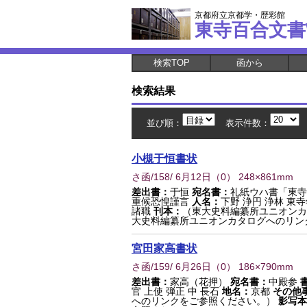
京都府立京都学・歴彩館
東寺百合文書
検索TOP
函から
検索結果
並び順：
表示件数：
小槻于恒書状
さ函/158/ 6月12日
（
0
） 248×861mm
差出書：
于恒
宛名書：
礼紙ウハ書「東寺
重候恐惶謹言
人名：
下野 浄円 浄林 東
諸職
刊本：
（東大史料編纂所ユニオンカ
大史料編纂所ユニオンカタログへのリン
宮田家高書状
さ函/159/ 6月26日
（
0
） 186×790mm
差出書：
家高（花押）
宛名書：
中殿参
官 上使 弾正 中 長石
地名：
京都
その他
へのリンクをご参照ください。）
影写本