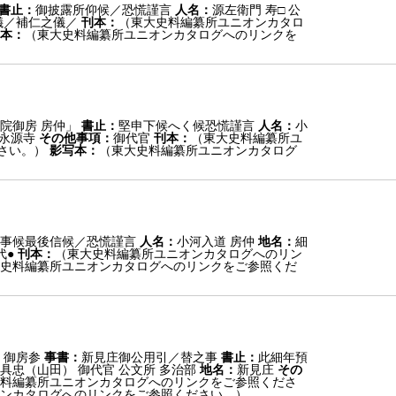
書止：
御披露所仰候／恐慌謹言
人名：
源左衛門 寿□ 公
儀／補仁之儀／
刊本：
（東大史料編纂所ユニオンカタロ
本：
（東大史料編纂所ユニオンカタログへのリンクを
院御房 房仲」
書止：
堅申下候へく候恐慌謹言
人名：
小
永源寺
その他事項：
御代官
刊本：
（東大史料編纂所ユ
さい。）
影写本：
（東大史料編纂所ユニオンカタログ
事候最後信候／恐慌謹言
人名：
小河入道 房仲
地名：
細
代●
刊本：
（東大史料編纂所ユニオンカタログへのリン
史料編纂所ユニオンカタログへのリンクをご参照くだ
 御房参
事書：
新見庄御公用引／替之事
書止：
此細年預
具忠（山田） 御代官 公文所 多治部
地名：
新見庄
その
料編纂所ユニオンカタログへのリンクをご参照くださ
ンカタログへのリンクをご参照ください。）