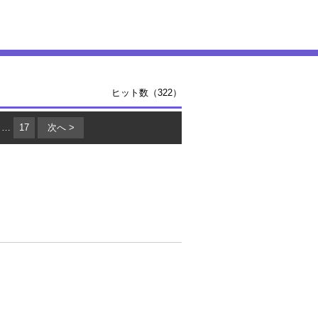
ヒット数（322）
…
17
次へ >