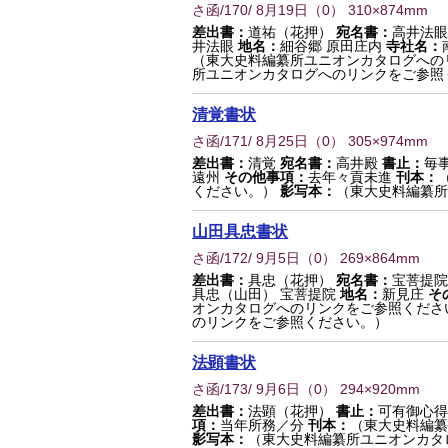
さ函/170/ 8月19日
（
0
） 310×874mm
差出書：
道祐（花押）
宛名書：
高井法眼
井法眼
地名：
細谷郷 原田庄内
寺社名：
（東大史料編纂所ユニオンカタログへの
所ユニオンカタログへのリンクをご参照
清覚書状
さ函/171/ 8月25日
（
0
） 305×974mm
差出書：
清覚
宛名書：
高井殿
書止：
毎
遠州
その他事項：
去年々貢未進
刊本：
ください。）
影写本：
（東大史料編纂所
山田具忠書状
さ函/172/ 9月5日
（
0
） 269×864mm
差出書：
具忠（花押）
宛名書：
宝菩提院
具忠（山田） 宝菩提院
地名：
新見庄
そ
オンカタログへのリンクをご参照くださ
のリンクをご参照ください。）
法顕書状
さ函/173/ 9月6日
（
0
） 294×920mm
差出書：
法顕（花押）
書止：
可有御心得
項：
当年所務／分
刊本：
（東大史料編纂
影写本：
（東大史料編纂所ユニオンカタ