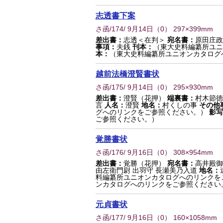
志透書下案
さ函/174/ 9月14日
（
0
） 297×399mm
差出書：
志透＜在判＞
宛名書：
原田庄政
事項：
夫銭
刊本：
（東大史料編纂所ユニ
本：
（東大史料編纂所ユニオンカタログ
越前法橋澄賢書状
さ函/175/ 9月14日
（
0
） 295×930mm
差出書：
澄賢（花押）
端裏書：
村木節徳
言
人名：
澄賢
地名：
村くしの事
その他
グへのリンクをご参照ください。）
影写
ご参照ください。）
覚勝書状
さ函/176/ 9月16日
（
0
） 308×954mm
差出書：
覚勝（花押）
宛名書：
高井殿御
由左衛門尉 出羽守 長瀬美乃入道
地名：
料編纂所ユニオンカタログへのリンクを
ンカタログへのリンクをご参照ください
元貞書状
さ函/177/ 9月16日
（
0
） 160×1058mm