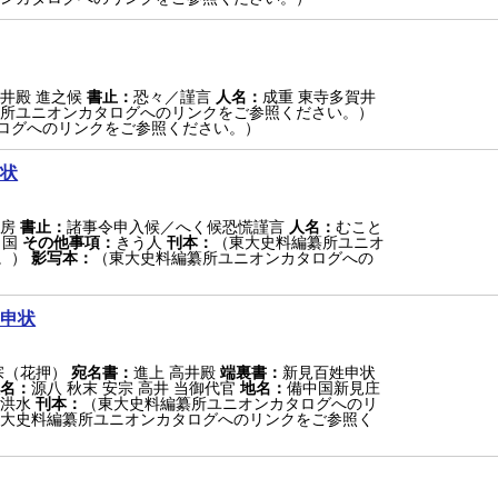
井殿 進之候
書止：
恐々／謹言
人名：
成重 東寺多賀井
所ユニオンカタログへのリンクをご参照ください。）
ログへのリンクをご参照ください。）
状
房
書止：
諸事令申入候／へく候恐慌謹言
人名：
むこと
当国
その他事項：
きう人
刊本：
（東大史料編纂所ユニオ
。）
影写本：
（東大史料編纂所ユニオンカタログへの
申状
宗（花押）
宛名書：
進上 高井殿
端裏書：
新見百姓申状
名：
源八 秋末 安宗 高井 当御代官
地名：
備中国新見庄
洪水
刊本：
（東大史料編纂所ユニオンカタログへのリ
大史料編纂所ユニオンカタログへのリンクをご参照く