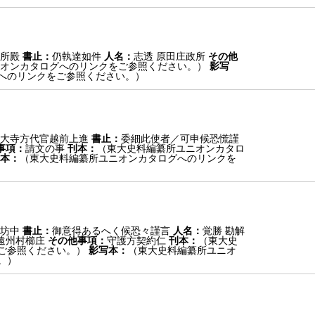
所殿
書止：
仍執達如件
人名：
志透 原田庄政所
その他
オンカタログへのリンクをご参照ください。）
影写
へのリンクをご参照ください。）
大寺方代官越前上進
書止：
委細此使者／可申候恐慌謹
事項：
請文の事
刊本：
（東大史料編纂所ユニオンカタロ
本：
（東大史料編纂所ユニオンカタログへのリンクを
坊中
書止：
御意得あるへく候恐々謹言
人名：
覚勝 勘解
遠州村櫛庄
その他事項：
守護方契約仁
刊本：
（東大史
ご参照ください。）
影写本：
（東大史料編纂所ユニオ
。）