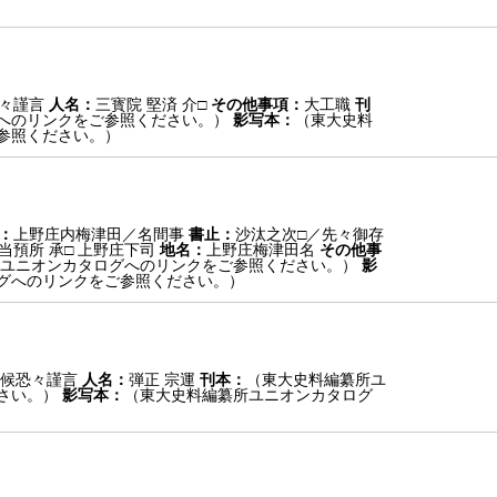
々謹言
人名：
三寳院 堅済 介□
その他事項：
大工職
刊
へのリンクをご参照ください。）
影写本：
（東大史料
参照ください。）
：
上野庄内梅津田／名間事
書止：
沙汰之次□／先々御存
 当預所 承□ 上野庄下司
地名：
上野庄梅津田名
その他事
ユニオンカタログへのリンクをご参照ください。）
影
グへのリンクをご参照ください。）
候恐々謹言
人名：
弾正 宗運
刊本：
（東大史料編纂所ユ
さい。）
影写本：
（東大史料編纂所ユニオンカタログ