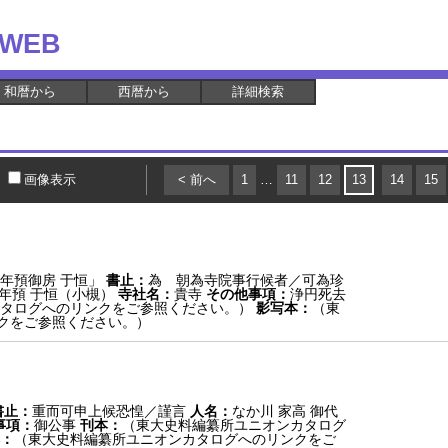
WEB
和暦から
西暦から
詳細検索
画像表示
< 前へ
1
…
11
12
13
14
15
年預御房 于恒」
書止：
為 朝為寺院事行候者／可為珍
寺年預 于恒（小槻）
寺社名：
貴寺
その他事項：
浄円死去
タログへのリンクをご参照ください。）
影写本：
（東
クをご参照ください。）
書止：
重而可申上候恐惶／謹言
人名：
なか川 家高 御代
事項：
御公事
刊本：
（東大史料編纂所ユニオンカタログ
：
（東大史料編纂所ユニオンカタログへのリンクをご