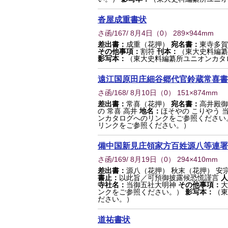
沓屋成重書状
さ函/167/ 8月4日
（
0
） 289×944mm
差出書：
成重（花押）
宛名書：
東寺多賀
その他事項：
割符
刊本：
（東大史料編纂
影写本：
（東大史料編纂所ユニオンカタ
遠江国原田庄細谷郷代官鈴蔵常喜書
さ函/168/ 8月10日
（
0
） 151×874mm
差出書：
常喜（花押）
宛名書：
高井殿御
の 常喜 高井
地名：
ほそやの こりやう 
ンカタログへのリンクをご参照ください
リンクをご参照ください。）
備中国新見庄領家方百姓源八等連署
さ函/169/ 8月19日
（
0
） 294×410mm
差出書：
源八（花押） 秋末（花押） 安
書止：
以此旨／可預御披露候恐慌謹言
人
寺社名：
当御五社大明神
その他事項：
大
ンクをご参照ください。）
影写本：
（東
ださい。）
道祐書状