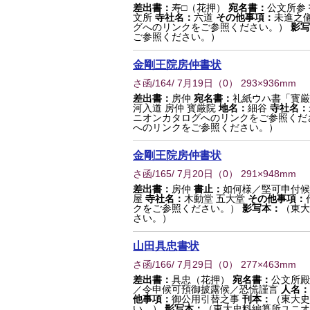
差出書：
寿□（花押）
宛名書：
公文所参
文所
寺社名：
六道
その他事項：
未進之
グへのリンクをご参照ください。）
影写
ご参照ください。）
金剛王院房仲書状
さ函/164/ 7月19日
（
0
） 293×936mm
差出書：
房仲
宛名書：
礼紙ウハ書「寳厳
河入道 房仲 寳厳院
地名：
細谷
寺社名：
ニオンカタログへのリンクをご参照くだ
へのリンクをご参照ください。）
金剛王院房仲書状
さ函/165/ 7月20日
（
0
） 291×948mm
差出書：
房仲
書止：
如何様／堅可申付候
屋
寺社名：
木動堂 五大堂
その他事項：
クをご参照ください。）
影写本：
（東大
さい。）
山田具忠書状
さ函/166/ 7月29日
（
0
） 277×463mm
差出書：
具忠（花押）
宛名書：
公文所殿
／令申候可預御披露候／恐慌謹言
人名：
他事項：
御公用引替之事
刊本：
（東大史
い。）
影写本：
（東大史料編纂所ユニオ