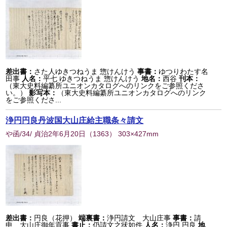
差出書：
さた人ゆきつねうま 惣けんけう
事書：
ゆつりわたす名
田事
人名：
平七 ゆきつねうま 惣けんけう
地名：
西谷
刊本：
（東大史料編纂所ユニオンカタログへのリンクをご参照くださ
い。）
影写本：
（東大史料編纂所ユニオンカタログへのリンク
をご参照くださ...
浄円円良丹波国大山庄給主職条々請文
や函/34/ 貞治2年6月20日
（
1363
） 303×427mm
差出書：
円良（花押）
端裏書：
浄円請文 大山庄事
事書：
請
申 大山庄御年貢事
書止：
仍請文之状如件
人名：
浄円 円良
地