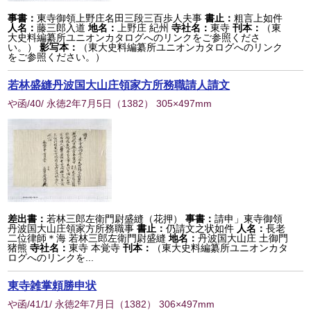
事書：
東寺御領上野庄名田三段三百歩人夫事
書止：
粗言上如件
人名：
藤三郎入道
地名：
上野庄 紀州
寺社名：
東寺
刊本：
（東
大史料編纂所ユニオンカタログへのリンクをご参照くださ
い。）
影写本：
（東大史料編纂所ユニオンカタログへのリンク
をご参照ください。）
若林盛縫丹波国大山庄領家方所務職請人請文
や函/40/ 永徳2年7月5日
（
1382
） 305×497mm
差出書：
若林三郎左衛門尉盛縫（花押）
事書：
請申」東寺御領
丹波国大山庄領家方所務職事
書止：
仍請文之状如件
人名：
長老
二位律師＊海 若林三郎左衛門尉盛縫
地名：
丹波国大山庄 土御門
猪熊
寺社名：
東寺 本覚寺
刊本：
（東大史料編纂所ユニオンカタ
ログへのリンクを...
東寺雑掌頼勝申状
や函/41/1/ 永徳2年7月日
（
1382
） 306×497mm