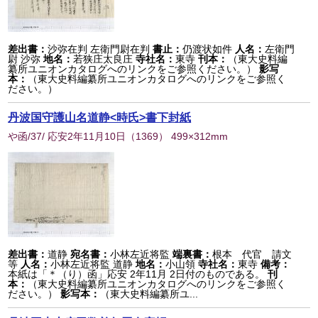
差出書：
沙弥在判 左衛門尉在判
書止：
仍渡状如件
人名：
左衛門
尉 沙弥
地名：
若狭庄太良庄
寺社名：
東寺
刊本：
（東大史料編
纂所ユニオンカタログへのリンクをご参照ください。）
影写
本：
（東大史料編纂所ユニオンカタログへのリンクをご参照く
ださい。）
丹波国守護山名道静<時氏>書下封紙
や函/37/ 応安2年11月10日
（
1369
） 499×312mm
差出書：
道静
宛名書：
小林左近将監
端裏書：
根本 代官 請文
等
人名：
小林左近将監 道静
地名：
小山領
寺社名：
東寺
備考：
本紙は「＊（り）函」応安 2年11月 2日付のものである。
刊
本：
（東大史料編纂所ユニオンカタログへのリンクをご参照く
ださい。）
影写本：
（東大史料編纂所ユ...