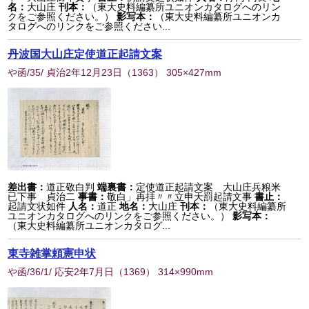
名：
大山庄
刊本：
（東大史料編纂所ユニオンカタログへのリン
クをご参照ください。）
影写本：
（東大史料編纂所ユニオンカ
タログへのリンクをご参照ください...
丹波国大山庄定使道正起請文案
や函/35/ 貞治2年12月23日
（
1363
） 305×427mm
差出書：
道正敬白判
端裏書：
定使道正起請文案 大山庄兵粮米
已下事 貞治二
事書：
敬白」再拝〃〃立申天罰起請文事
書止：
起請文状如件
人名：
道正
地名：
大山庄
刊本：
（東大史料編纂所
ユニオンカタログへのリンクをご参照ください。）
影写本：
（東大史料編纂所ユニオンカタログ...
東寺雑掌頼憲申状
や函/36/1/ 応安2年7月日
（
1369
） 314×990mm