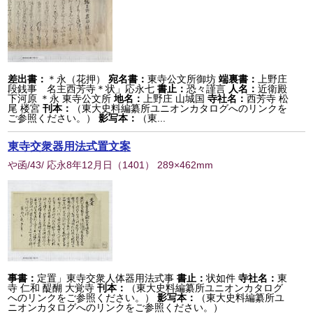
差出書：
＊永（花押）
宛名書：
東寺公文所御坊
端裏書：
上野庄
段銭事 名主西芳寺＊状」応永七
書止：
恐々謹言
人名：
近衛殿
下河原 ＊永 東寺公文所
地名：
上野庄 山城国
寺社名：
西芳寺 松
尾 楼宮
刊本：
（東大史料編纂所ユニオンカタログへのリンクを
ご参照ください。）
影写本：
（東...
東寺交衆器用法式置文案
や函/43/ 応永8年12月日
（
1401
） 289×462mm
事書：
定置」東寺交衆人体器用法式事
書止：
状如件
寺社名：
東
寺 仁和 醍醐 大覚寺
刊本：
（東大史料編纂所ユニオンカタログ
へのリンクをご参照ください。）
影写本：
（東大史料編纂所ユ
ニオンカタログへのリンクをご参照ください。）