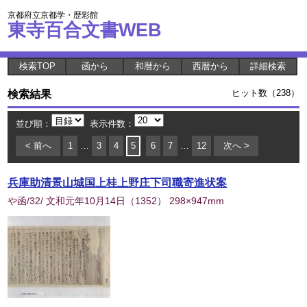
京都府立京都学・歴彩館
東寺百合文書WEB
検索TOP
函から
和暦から
西暦から
詳細検索
検索結果
ヒット数（238）
並び順：
表示件数：
< 前へ
1
…
3
4
5
6
7
…
12
次へ >
兵庫助清景山城国上桂上野庄下司職寄進状案
や函/32/ 文和元年10月14日
（
1352
） 298×947mm