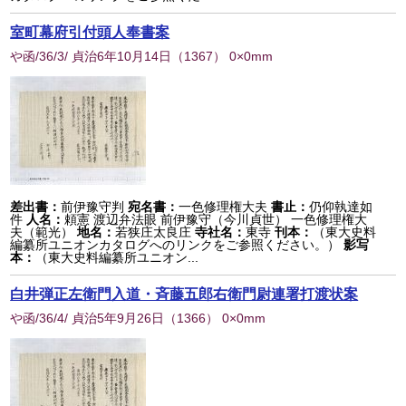
室町幕府引付頭人奉書案
や函/36/3/ 貞治6年10月14日
（
1367
） 0×0mm
差出書：
前伊豫守判
宛名書：
一色修理権大夫
書止：
仍仰執達如
件
人名：
頼憲 渡辺弁法眼 前伊豫守（今川貞世） 一色修理権大
夫（範光）
地名：
若狭庄太良庄
寺社名：
東寺
刊本：
（東大史料
編纂所ユニオンカタログへのリンクをご参照ください。）
影写
本：
（東大史料編纂所ユニオン...
白井弾正左衛門入道・斉藤五郎右衛門尉連署打渡状案
や函/36/4/ 貞治5年9月26日
（
1366
） 0×0mm