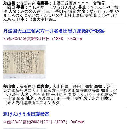
差出書：
清景在判
端裏書：
上野三反寄進＊＊＊ 文和元」十
十四日
事書：
きしんす しやうけんあん
書止：
きしんしやう如
件
人名：
みのの入道 与三 玉手則光 清景
地名：
なうわうか里 や
ましろのくにかとのヽこほりの内上桂上野庄
寺社名：
しやうけ
んあん
刊本：
（東大史料編...
丹波国大山庄領家方一井谷名田畠并屋敷宛行状案
や函/33/1/ 延文3年2月6日
（
1358
） 0×0mm
差出書：
預所在判
端裏書：
大山庄事 浄円下知案
事書：
宛行」
東寺御領丹波国大山庄領家方一井谷名田畠并屋敷等事
書止：
仍
下地如件
人名：
浄円 正壇 平庄司入道 惣けんけう一王丸尾花与
一庄司 預所
地名：
丹波国大山庄一井谷
寺社名：
東寺
刊本：
（東大史料編纂所ユニオンカタ...
惣けんけう名田譲状案
や函/33/2/ 徳治2年3月20日
（
1307
） 0×0mm