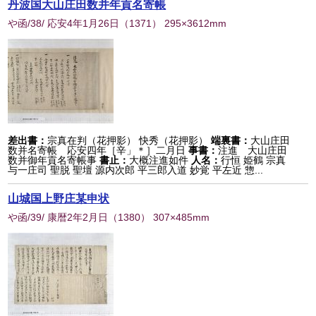
丹波国大山庄田数并年貢名寄帳
や函/38/ 応安4年1月26日
（
1371
） 295×3612mm
差出書：
宗真在判（花押影） 快秀（花押影）
端裏書：
大山庄田
数并名寄帳 応安四年［辛」＊］二月日
事書：
注進 大山庄田
数并御年貢名寄帳事
書止：
大概注進如件
人名：
行恒 姫鶴 宗真
与一庄司 聖脱 聖壇 源内次郎 平三郎入道 妙覚 平左近 惣...
山城国上野庄某申状
や函/39/ 康暦2年2月日
（
1380
） 307×485mm