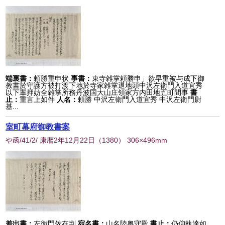
端裏書：
頼勝重申状
事書：
東寺雑掌頼勝申」欲早重被与成下御
教書於守護方被打渡下地於寺家雑掌退地頭中沢左衛門入道宜秀
以下輩押妨全雑掌所務丹波国大山庄領家方内田地五町間事
書
止：
重言上如件
人名：
頼勝 中沢左衛門入道宜秀 中沢左衛門尉
基...
室町幕府御教書案
や函/41/2/ 康暦2年12月22日
（
1380
） 306×496mm
差出書：
左衛門佐在判
宛名書：
山名陸奥守殿
書止：
仍仰執達如