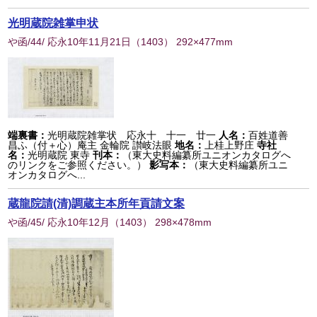
光明蔵院雑掌申状
や函/44/ 応永10年11月21日
（
1403
） 292×477mm
端裏書：
光明蔵院雑掌状 応永十 十一 廿一
人名：
百姓道善
昌ふ（付＋心）庵主 金輪院 讃岐法眼
地名：
上桂上野庄
寺社
名：
光明蔵院 東寺
刊本：
（東大史料編纂所ユニオンカタログへ
のリンクをご参照ください。）
影写本：
（東大史料編纂所ユニ
オンカタログへ...
蔵龍院請(清)調蔵主本所年貢請文案
や函/45/ 応永10年12月
（
1403
） 298×478mm