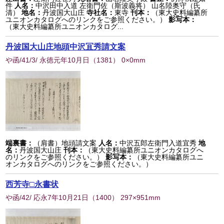
件
人名：
中沢田中入道 左衛門佐（斯波義将） 山名陸奥守（氏
清）
地名：
丹波国大山庄
寺社名：
東寺
刊本：
（東大史料編纂所
ユニオンカタログへのリンクをご参照ください。）
影写本：
（東大史料編纂所ユニオンカタログ...
丹波国大山庄地頭中沢冝秀請文案
や函/41/3/ 永徳元年10月日
（
1381
） 0×0mm
端裏書：
（肩書）地頭請文案
人名：
中沢五郎左衛門入道宜秀
地
名：
丹波国大山庄
刊本：
（東大史料編纂所ユニオンカタログへ
のリンクをご参照ください。）
影写本：
（東大史料編纂所ユニ
オンカタログへのリンクをご参照ください。）
西芳寺□永書状
や函/42/ 応永7年10月21日
（
1400
） 297×951mm