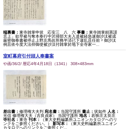
端裏書：
東寺雑掌申状 応安三 八 六
事書：
東寺雑掌頼憲謹
言上」欲早被与奪本奉行中沢掃部大夫入道被経急速御沙汰被成
厳密御奉書被停止上野左馬佐所務半済已下違乱且任前〃御沙汰
例且依今度大法仰御使被沙汰付雑掌於地下全寺家一...
室町幕府引付頭人奉書案
や函/36/2/ 暦応4年4月18日
（
1341
） 308×483mm
差出書：
修理権大夫判
宛名書：
当国守護所
書止：
状如件
人名：
光信 修理権大夫（吉良貞家） 当国守護所
地名：
若狭庄太良庄
寺社名：
東寺
刊本：
（東大史料編纂所ユニオンカタログへのリ
ンクをご参照ください。）
影写本：
（東大史料編纂所ユニオン
カタログへのリンクをご参照くだ...