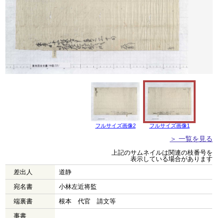
フルサイズ画像2
フルサイズ画像1
＞ 一覧を見る
上記のサムネイルは関連の枝番号を
表示している場合があります
差出人
道静
宛名書
小林左近将監
端裏書
根本 代官 請文等
事書