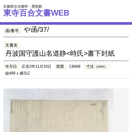
京都府立京都学・歴彩館
東寺百合文書WEB
や函/37/
函/番号
文書名
丹波国守護山名道静<時氏>書下封紙
年月日
応安2年11月10日
西暦
1369年
寸法（mm）
縦499 x 横312