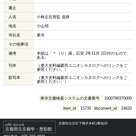
書止
人名
小林左近将監 道静
地名
小山領
寺社名
東寺
その他事項
備考
本紙は「＊（り）函」応安 2年11月 2日付のもので
ある。
刊本
（東大史料編纂所ユニオンカタログへのリンクをご
参照ください。）
影写本
（東大史料編纂所ユニオンカタログへのリンクをご
参照ください。）
東寺文書検索システムの文書番号
1000790370000
item_id
15735
document_id
24620
京都市左京区下鴨半木町1番地29
お問い合わせ先
京都府立京都学・歴彩館