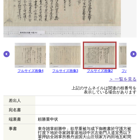
フルサイズ画像4
フルサイズ画像3
フルサイズ画像2
フルサイズ
＞ 一覧を見る
上記のサムネイルは関連の枝番号を
表示している場合があります
差出人
宛名書
端裏書
頼勝重申状
事書
東寺雑掌頼勝申」欲早重被与成下御教書於守護方被
打渡下地於寺家雑掌退地頭中沢左衛門入道宜秀以下
輩押妨全雑掌所務丹波国大山庄領家方内田地五町間