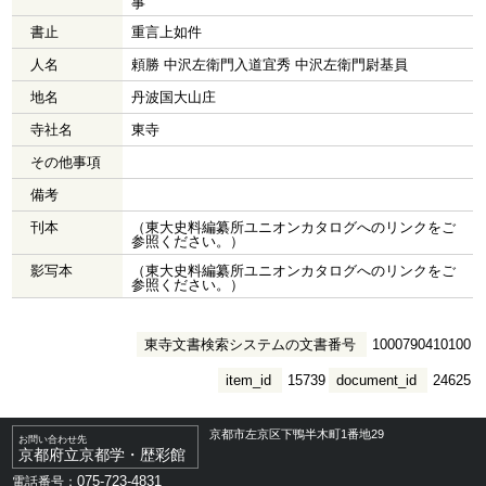
事
書止
重言上如件
人名
頼勝 中沢左衛門入道宜秀 中沢左衛門尉基員
地名
丹波国大山庄
寺社名
東寺
その他事項
備考
刊本
（東大史料編纂所ユニオンカタログへのリンクをご
参照ください。）
影写本
（東大史料編纂所ユニオンカタログへのリンクをご
参照ください。）
東寺文書検索システムの文書番号
1000790410100
item_id
15739
document_id
24625
京都市左京区下鴨半木町1番地29
お問い合わせ先
京都府立京都学・歴彩館
075-723-4831
電話番号：