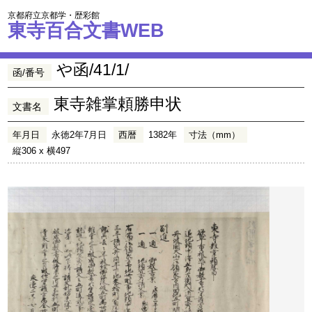
京都府立京都学・歴彩館
東寺百合文書WEB
や函/41/1/
函/番号
東寺雑掌頼勝申状
文書名
年月日
永徳2年7月日
西暦
1382年
寸法（mm）
縦306 x 横497