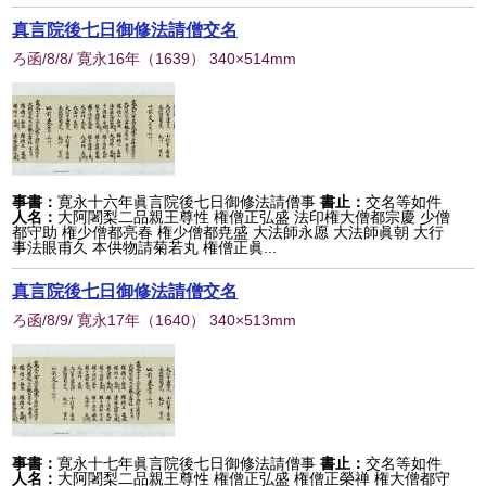
真言院後七日御修法請僧交名
ろ函/8/8/ 寛永16年
（
1639
） 340×514mm
事書：
寛永十六年眞言院後七日御修法請僧事
書止：
交名等如件
人名：
大阿闍梨二品親王尊性 権僧正弘盛 法印権大僧都宗慶 少僧
都守助 権少僧都亮春 権少僧都尭盛 大法師永愿 大法師眞朝 大行
事法眼甫久 本供物請菊若丸 権僧正眞...
真言院後七日御修法請僧交名
ろ函/8/9/ 寛永17年
（
1640
） 340×513mm
事書：
寛永十七年眞言院後七日御修法請僧事
書止：
交名等如件
人名：
大阿闍梨二品親王尊性 権僧正弘盛 権僧正榮禅 権大僧都守