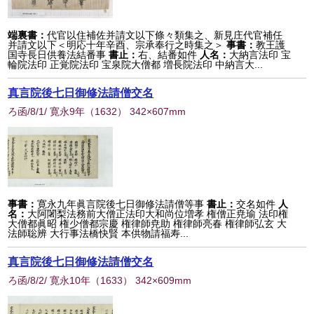
端裏書：
代官以住補佐并請文以下條々類集之、新見庄代官補任
并請文以下＜明応十年辛酉、宗承奉行之時集之＞
事書：
教王護
国寺長日供養法結番事
書止：
右、結番如件
人名：
大納言法印 宝
輪院法印 正覚院法印 宝泉院大僧都 増長院法印 中納言大...
真言院後七日御修法請僧交名
ろ函/8/1/ 寛永9年
（
1632
） 342×607mm
事書：
寛永九年眞言院後七日御修法請僧等事
書止：
交名如件
人
名：
大阿闍梨法務前大僧正法印大和尚位増孝 権僧正尭瑜 法印権
大僧都眞昭 権少僧都宗慶 権律師尭助 権律師亮春 権律師弘玄 大
法師聡辨 大行事法橋快賢 本供物請福寿...
真言院後七日御修法請僧交名
ろ函/8/2/ 寛永10年
（
1633
） 342×609mm