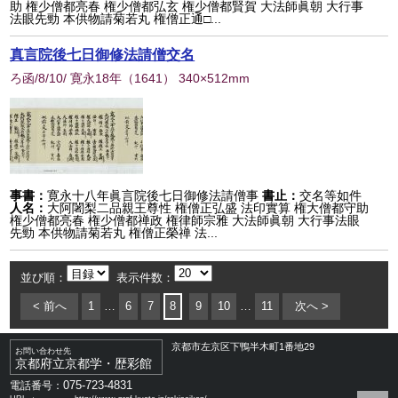
助 権少僧都亮春 権少僧都弘玄 権少僧都賢賀 大法師眞朝 大行事
法眼先勁 本供物請菊若丸 権僧正通□...
真言院後七日御修法請僧交名
ろ函/8/10/ 寛永18年
（
1641
） 340×512mm
事書：
寛永十八年眞言院後七日御修法請僧事
書止：
交名等如件
人名：
大阿闍梨二品親王尊性 権僧正弘盛 法印實算 権大僧都守助
権少僧都亮春 権少僧都禅政 権律師宗雅 大法師眞朝 大行事法眼
先勁 本供物請菊若丸 権僧正榮禅 法...
並び順：
表示件数：
< 前へ
1
…
6
7
8
9
10
…
11
次へ >
京都市左京区下鴨半木町1番地29
お問い合わせ先
京都府立京都学・歴彩館
075-723-4831
電話番号：