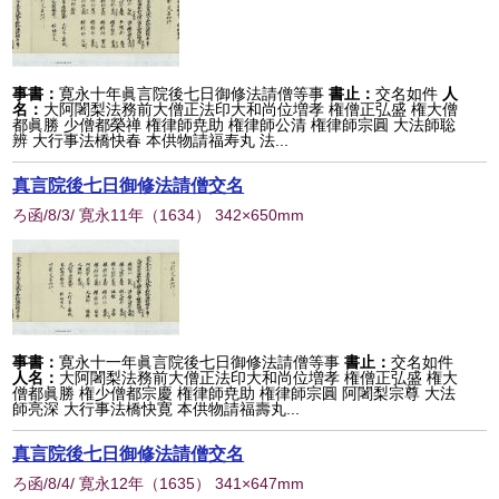
事書：
寛永十年眞言院後七日御修法請僧等事
書止：
交名如件
人
名：
大阿闍梨法務前大僧正法印大和尚位増孝 権僧正弘盛 権大僧
都眞勝 少僧都榮禅 権律師尭助 権律師公清 権律師宗圓 大法師聡
辨 大行事法橋快春 本供物請福寿丸 法...
真言院後七日御修法請僧交名
ろ函/8/3/ 寛永11年
（
1634
） 342×650mm
事書：
寛永十一年眞言院後七日御修法請僧等事
書止：
交名如件
人名：
大阿闍梨法務前大僧正法印大和尚位増孝 権僧正弘盛 権大
僧都眞勝 権少僧都宗慶 権律師尭助 権律師宗圓 阿闍梨宗尊 大法
師亮深 大行事法橋快寛 本供物請福壽丸...
真言院後七日御修法請僧交名
ろ函/8/4/ 寛永12年
（
1635
） 341×647mm