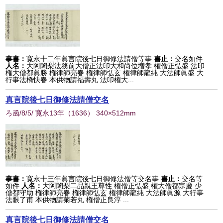
事書：
寛永十二年眞言院後七日御修法請僧等事
書止：
交名如件
人名：
大阿闍梨法務前大僧正法印大和尚位増孝 権僧正弘盛 法印
権大僧都眞勝 権律師亮春 権律師弘玄 権律師龍純 大法師眞盛 大
行事法橋快春 本供物請福壽丸 法印権大...
真言院後七日御修法請僧交名
ろ函/8/5/ 寛永13年
（
1636
） 340×512mm
事書：
寛永十三年眞言院後七日御修法僧等交名事
書止：
交名等
如件
人名：
大阿闍梨二品親王尊性 権僧正弘盛 権大僧都宗慶 少
僧都守助 権律師亮春 権律師弘玄 権律師龍純 大法師眞源 大行事
法眼了甫 本供物請菊若丸 権僧正良淳 ...
真言院後七日御修法請僧交名