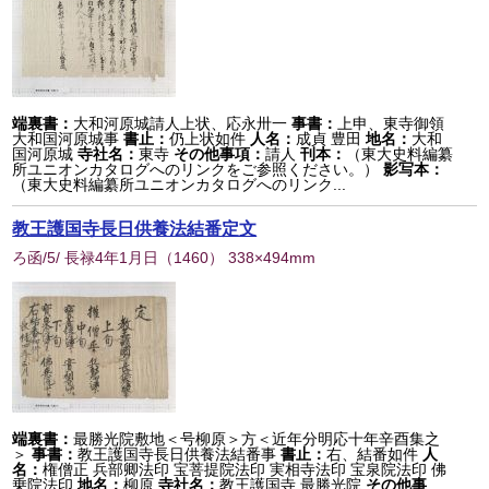
端裏書：
大和河原城請人上状、応永卅一
事書：
上申、東寺御領
大和国河原城事
書止：
仍上状如件
人名：
成貞 豊田
地名：
大和
国河原城
寺社名：
東寺
その他事項：
請人
刊本：
（東大史料編纂
所ユニオンカタログへのリンクをご参照ください。）
影写本：
（東大史料編纂所ユニオンカタログへのリンク...
教王護国寺長日供養法結番定文
ろ函/5/ 長禄4年1月日
（
1460
） 338×494mm
端裏書：
最勝光院敷地＜号柳原＞方＜近年分明応十年辛酉集之
＞
事書：
教王護国寺長日供養法結番事
書止：
右、結番如件
人
名：
権僧正 兵部卿法印 宝菩提院法印 実相寺法印 宝泉院法印 佛
乗院法印
地名：
柳原
寺社名：
教王護国寺 最勝光院
その他事