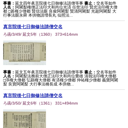
事書：
延文四年眞言院後七日御修法請僧等事
書止：
交名等如件
人名：
阿闍梨権僧正法印大和尚位光済 任世法印 賢忠法印権大僧
都 □甚権少僧都 賢信法眼 良俊阿闍梨 賢清阿闍梨 光超阿闍梨 大
行事法眼永舜 本供物請増長丸 仙照法...
真言院後七日御修法請僧交名
ろ函/3/49/ 延文5年
（
1360
） 373×614mm
事書：
延文五年眞言院後七日御修法請僧等事
書止：
交名等如件
人名：
阿闍梨法務前大僧正法印大和尚位覺雄 清我法印権大僧都
□淳権大僧都 弘顕権大僧都 有済権少僧都 仲祐権少僧都 義寶阿闍
梨 良寶阿闍梨 大行事法橋長成 本供物...
真言院後七日御修法請僧交名
ろ函/3/50/ 延文6年
（
1361
） 331×494mm