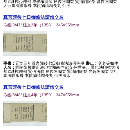
都 □甚権少僧都 成俊権律師 良俊阿闍梨 賢清阿闍梨 賢性阿闍梨
大行事法眼永舜 本供物請増長丸 仙照...
真言院後七日御修法請僧交名
ろ函/3/47/ 延文3年
（
1358
） 345×559mm
事書：
延文三年眞言院後七日御修法請僧等事
書止：
交名等如件
人名：
阿闍梨権僧正法印大和尚位光済 任世法印 賢忠法印権大僧
都 □甚権僧都 賢信法眼 良俊阿闍梨 賢清阿闍梨 光超阿闍梨 大行
事法眼永舜 本供物請増長丸 仙照法印...
真言院後七日御修法請僧交名
ろ函/3/48/ 延文4年
（
1359
） 347×559mm