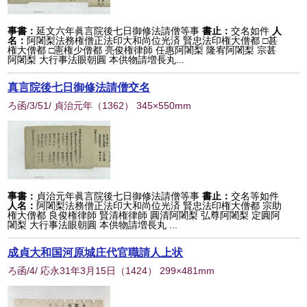
事書：
延文六年眞言院後七日御修法請僧等事
書止：
交名如件
人
名：
阿闍梨法務権僧正法印大和尚位光済 賢忠法印権大僧都 □甚
権大僧都 □憲権少僧都 亮俊権律師 任惠阿闍梨 隆宥阿闍梨 宗甚
阿闍梨 大行事法眼朝圓 本供物請増長丸...
真言院後七日御修法請僧交名
ろ函/3/51/ 貞治元年
（
1362
） 345×550mm
事書：
貞治元年眞言院後七日御修法請僧等事
書止：
交名等如件
人名：
阿闍梨法務僧正法印大和尚位光済 賢忠法印権大僧都 宗助
権大僧都 良俊権律師 賢清権律師 圓清阿闍梨 弘尊阿闍梨 定圓阿
闍梨 大行事法眼朝圓 本供物請増長丸 ...
成貞大和国河原城庄代官職請人上状
ろ函/4/ 応永31年3月15日
（
1424
） 299×481mm