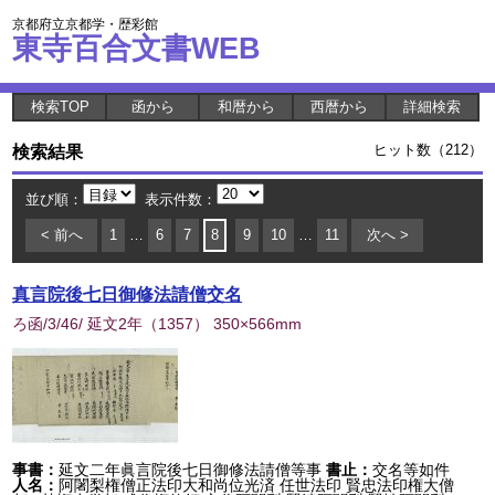
京都府立京都学・歴彩館
東寺百合文書WEB
検索TOP
函から
和暦から
西暦から
詳細検索
検索結果
ヒット数（212）
並び順：
表示件数：
< 前へ
1
…
6
7
8
9
10
…
11
次へ >
真言院後七日御修法請僧交名
ろ函/3/46/ 延文2年
（
1357
） 350×566mm
事書：
延文二年眞言院後七日御修法請僧等事
書止：
交名等如件
人名：
阿闍梨権僧正法印大和尚位光済 任世法印 賢忠法印権大僧