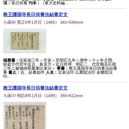
項：
長日供養
刊本：
（東大史料編...
教王護国寺長日供養法結番定文
ろ函/6/ 寛正6年1月日
（
1465
） 341×540mm
端裏書：
従延徳三年＜辛亥＞至明応九年＜庚申＞十ヶ年之間、
秋庭方代官中反古、新見方＜近日所用、明応二、代官職去応徳
三年ニ被補姉尾重康以来分＞
事書：
教王護国寺長日供養法結番
事
書止：
右、結番如件
人名：
宝泉法印 仏乗院法印 金勝院法
印...
教王護国寺長日供養法結番定文
ろ函/7/ 明応8年1月日
（
1499
） 355×512mm