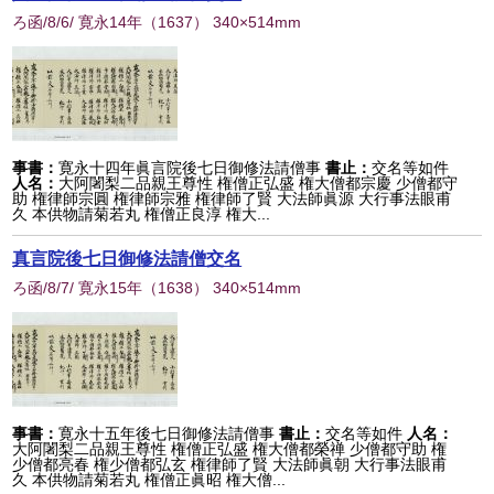
ろ函/8/6/ 寛永14年
（
1637
） 340×514mm
事書：
寛永十四年眞言院後七日御修法請僧事
書止：
交名等如件
人名：
大阿闍梨二品親王尊性 権僧正弘盛 権大僧都宗慶 少僧都守
助 権律師宗圓 権律師宗雅 権律師了賢 大法師眞源 大行事法眼甫
久 本供物請菊若丸 権僧正良淳 権大...
真言院後七日御修法請僧交名
ろ函/8/7/ 寛永15年
（
1638
） 340×514mm
事書：
寛永十五年後七日御修法請僧事
書止：
交名等如件
人名：
大阿闍梨二品親王尊性 権僧正弘盛 権大僧都榮禅 少僧都守助 権
少僧都亮春 権少僧都弘玄 権律師了賢 大法師眞朝 大行事法眼甫
久 本供物請菊若丸 権僧正眞昭 権大僧...