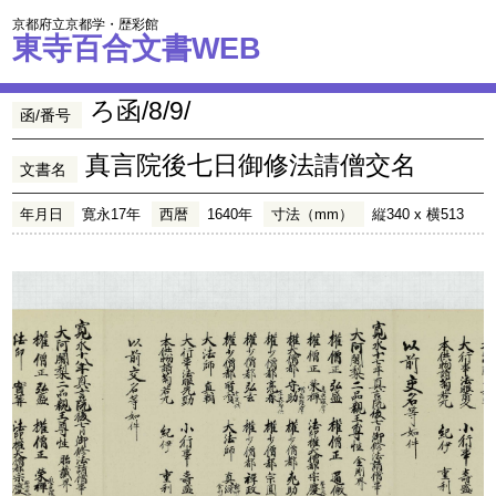
京都府立京都学・歴彩館
東寺百合文書WEB
ろ函/8/9/
函/番号
真言院後七日御修法請僧交名
文書名
年月日
寛永17年
西暦
1640年
寸法（mm）
縦340 x 横513