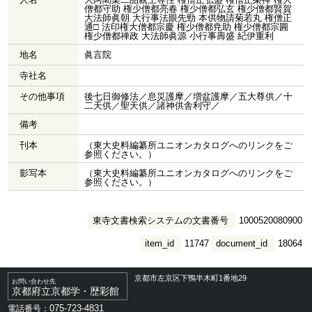
僧都守助 権少僧都亮春 権少僧都弘玄 権少僧都賢賀
大法師眞朝 大行事法眼先勁 本供物請菊若丸 権僧正
通□ 法印権大僧都宗慶 権少僧都尭助 権少僧都宗圓
権少僧都禅政 大法師眞源 小行事壽盛 紀伊重利
地名
眞言院
寺社名
その他事項
後七日御修法／息災護摩／増盆護摩／五大尊供／十
二天供／聖天供／諸神供舎利守／
備考
刊本
（東大史料編纂所ユニオンカタログへのリンクをご
参照ください。）
影写本
（東大史料編纂所ユニオンカタログへのリンクをご
参照ください。）
東寺文書検索システムの文書番号
1000520080900
item_id
11747
document_id
18064
京都市左京区下鴨半木町1番地29
お問い合わせ先
京都府立京都学・歴彩館
075-723-4831
電話番号：