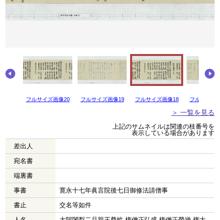
画像21
フルサイズ画像20
フルサイズ画像19
フルサイズ画像18
フルサイズ画
＞ 一覧を見る
上記のサムネイルは関連の枝番号を
表示している場合があります
差出人
宛名書
端裏書
事書
寛永十七年眞言院後七日御修法請僧事
書止
交名等如件
人名
大阿闍梨二品親王尊性 権僧正弘盛 権僧正榮禅 権大