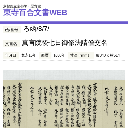
京都府立京都学・歴彩館
東寺百合文書WEB
ろ函/8/7/
函/番号
真言院後七日御修法請僧交名
文書名
年月日
寛永15年
西暦
1638年
寸法（mm）
縦340 x 横514