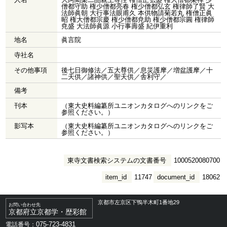
僧都守助 権少僧都亮春 権少僧都弘玄 権律師了賢 大
法師眞朝 大行事法眼甫久 本供物請菊若丸 権僧正眞
昭 権大僧都宗慶 権少僧都尭助 権少僧都宗圓 権律師
尭盛 大法師眞源 小行事壽盛 紀伊重利
地名
眞言院
寺社名
その他事項
後七日御修法／五大尊供／息災護摩／増盆護摩／十
二天供／諸神供／聖天供／舎利守／
備考
刊本
（東大史料編纂所ユニオンカタログへのリンクをご
参照ください。）
影写本
（東大史料編纂所ユニオンカタログへのリンクをご
参照ください。）
東寺文書検索システムの文書番号
1000520080700
item_id
11747
document_id
18062
京都市左京区下鴨半木町1番地29
お問い合わせ先
京都府立京都学・歴彩館
075-723-4831
電話番号：