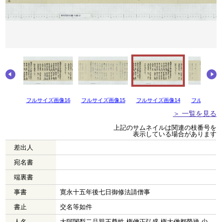
画像17
フルサイズ画像16
フルサイズ画像15
フルサイズ画像14
フルサイズ画
＞ 一覧を見る
上記のサムネイルは関連の枝番号を
表示している場合があります
差出人
宛名書
端裏書
事書
寛永十五年後七日御修法請僧事
書止
交名等如件
人名
大阿闍梨二品親王尊性 権僧正弘盛 権大僧都榮禅 少