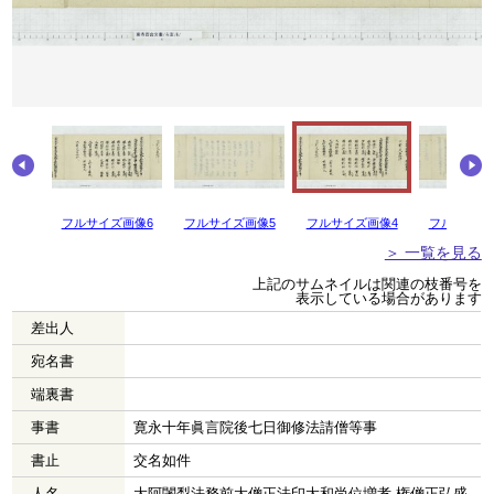
画像7
フルサイズ画像6
フルサイズ画像5
フルサイズ画像4
フルサイズ
＞ 一覧を見る
上記のサムネイルは関連の枝番号を
表示している場合があります
差出人
宛名書
端裏書
事書
寛永十年眞言院後七日御修法請僧等事
書止
交名如件
人名
大阿闍梨法務前大僧正法印大和尚位増孝 権僧正弘盛