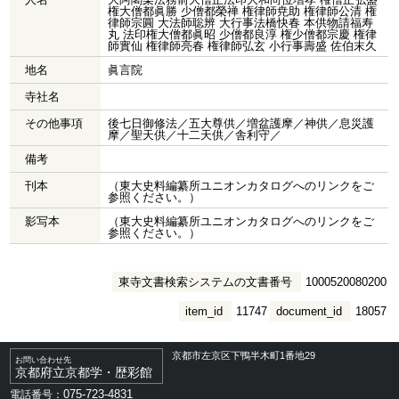
権大僧都眞勝 少僧都榮禅 権律師尭助 権律師公清 権
律師宗圓 大法師聡辨 大行事法橋快春 本供物請福寿
丸 法印権大僧都眞昭 少僧都良淳 権少僧都宗慶 権律
師實仙 権律師亮春 権律師弘玄 小行事壽盛 佐伯末久
地名
眞言院
寺社名
その他事項
後七日御修法／五大尊供／増盆護摩／神供／息災護
摩／聖天供／十二天供／舎利守／
備考
刊本
（東大史料編纂所ユニオンカタログへのリンクをご
参照ください。）
影写本
（東大史料編纂所ユニオンカタログへのリンクをご
参照ください。）
東寺文書検索システムの文書番号
1000520080200
item_id
11747
document_id
18057
京都市左京区下鴨半木町1番地29
お問い合わせ先
京都府立京都学・歴彩館
075-723-4831
電話番号：