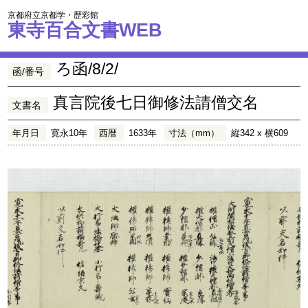
京都府立京都学・歴彩館
東寺百合文書WEB
ろ函/8/2/
函/番号
真言院後七日御修法請僧交名
文書名
年月日
寛永10年
西暦
1633年
寸法（mm）
縦342 x 横609