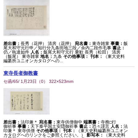
差出書：
長秀（花押） 清房（花押）
宛名書：
東寺雑掌
事書：
飯
尾大和守元行申／知行分九条田地三段／余内二段作毛事
書止：
仍／執達如件
人名：
飯尾大和守元行 乗歓 長秀（松田） 清房
（飯尾） 東寺雑掌
地名：
九条
その他事項：
刊本：
（東大史料
編纂所ユニオンカタログへの...
東寺長者御教書
セ函/65/ 1月23日
（
0
） 322×523mm
差出書：
法印兼＊
宛名書：
東寺供僧御中
端裏書：
寺務□行
御祈事
事書：
天下泰平国土安隠御祈事
書止：
恐々謹言
人名：
法
印兼＊ 東寺供僧
その他事項：
刊本：
（東大史料編纂所ユニオン
カタログへのリンクをご参照ください。）
影写本：
（東大史料