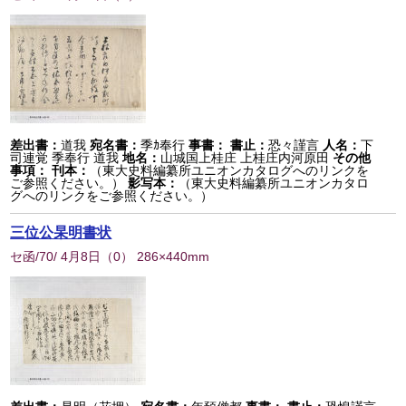
差出書：
道我
宛名書：
季ｶ奉行
事書：
書止：
恐々謹言
人名：
下
司連覚 季奉行 道我
地名：
山城国上桂庄 上桂庄内河原田
その他
事項：
刊本：
（東大史料編纂所ユニオンカタログへのリンクを
ご参照ください。）
影写本：
（東大史料編纂所ユニオンカタロ
グへのリンクをご参照ください。）
三位公杲明書状
セ函/70/ 4月8日
（
0
） 286×440mm