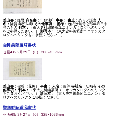
差出書：
隆賢
宛名書：
年預法印
事書：
書止：
恐々／謹言
人
名：
隆賢 年預法印
その他事項：
備考：
包紙は無号之部年月日未
詳のもの
刊本：
（東大史料編纂所ユニオンカタログへのリンク
をご参照ください。）
影写本：
（東大史料編纂所ユニオンカタ
ログへのリンクをご参照ください。）
金剛乗院俊尊書状
セ函/68/ 2月29日
（
0
） 306×496mm
差出書：
俊尊（花押）
事書：
人名：
俊尊
寺社名：
弘福寺
その
他事項：
刊本：
（東大史料編纂所ユニオンカタログへのリンク
をご参照ください。）
影写本：
（東大史料編纂所ユニオンカタ
ログへのリンクをご参照ください。）
聖無動院道我書状
セ函/69/ 3月27日
（
0
） 325×1036mm