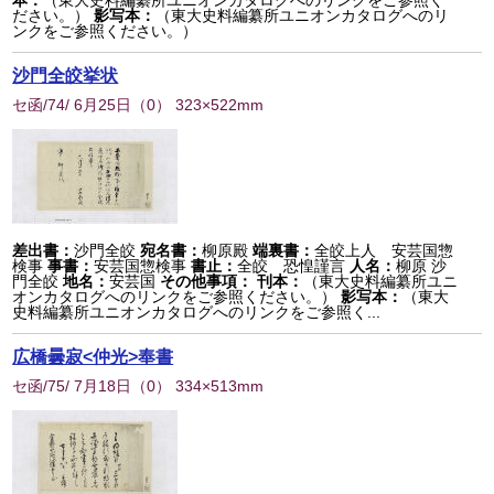
本：
（東大史料編纂所ユニオンカタログへのリンクをご参照く
ださい。）
影写本：
（東大史料編纂所ユニオンカタログへのリ
ンクをご参照ください。）
沙門全皎挙状
セ函/74/ 6月25日
（
0
） 323×522mm
差出書：
沙門全皎
宛名書：
柳原殿
端裏書：
全皎上人 安芸国惣
検事
事書：
安芸国惣検事
書止：
全皎 恐惶謹言
人名：
柳原 沙
門全皎
地名：
安芸国
その他事項：
刊本：
（東大史料編纂所ユニ
オンカタログへのリンクをご参照ください。）
影写本：
（東大
史料編纂所ユニオンカタログへのリンクをご参照く...
広橋曇寂<仲光>奉書
セ函/75/ 7月18日
（
0
） 334×513mm