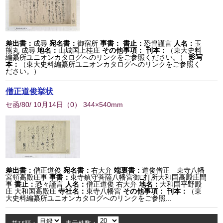
差出書：
成尋
宛名書：
御宿所
事書：
書止：
恐惶謹言
人名：
玉
熊丸 成尋
地名：
山城国上桂庄
その他事項：
刊本：
（東大史料
編纂所ユニオンカタログへのリンクをご参照ください。）
影写
本：
（東大史料編纂所ユニオンカタログへのリンクをご参照く
ださい。）
僧正道俊挙状
セ函/80/ 10月14日
（
0
） 344×540mm
差出書：
僧正道俊
宛名書：
右大弁
端裏書：
道俊僧正 東寺八幡
宮領高殿庄事
事書：
東寺鎮守菩薩八幡宮御□打所大和国高殿庄間
事
書止：
恐々謹言
人名：
僧正道俊 右大弁
地名：
大和国平野殿
庄 大和国高殿庄
寺社名：
東寺八幡宮
その他事項：
刊本：
（東
大史料編纂所ユニオンカタログへのリンクをご参照...