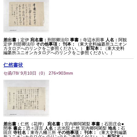
差出書：
定伊
宛名書：
刑部卿法印
事書：
寺辺水田事
人名：
阿観
定伊 刑部卿法印
その他事項：
刊本：
（東大史料編纂所ユニオン
カタログへのリンクをご参照ください。）
影写本：
（東大史料
編纂所ユニオンカタログへのリンクをご参照ください。）
仁然書状
セ函/78/ 9月10日
（
0
） 276×903mm
差出書：
仁然（花押）
宛名書：
宮内卿阿闍梨
事書：
石田庄会●
間事
書止：
恐々謹言
人名：
志光院 仁然 宮内卿阿闍梨
地名：
石
田庄
寺社名：
東寺八幡三所
その他事項：
刊本：
（東大史料編纂
所ユニオンカタログへのリンクをご参照ください。）
影写本：