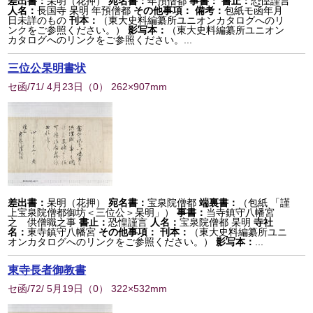
差出書：
杲明（花押）
宛名書：
年預僧都
事書：
書止：
恐惶謹言
人名：
長国寺 杲明 年預僧都
その他事項：
備考：
包紙モ函年月
日未詳のもの
刊本：
（東大史料編纂所ユニオンカタログへのリ
ンクをご参照ください。）
影写本：
（東大史料編纂所ユニオン
カタログへのリンクをご参照ください。...
三位公杲明書状
セ函/71/ 4月23日
（
0
） 262×907mm
差出書：
杲明（花押）
宛名書：
宝泉院僧都
端裏書：
（包紙 「謹
上宝泉院僧都御坊＜三位公＞杲明」）
事書：
当寺鎮守八幡宮
之 供僧職之事
書止：
恐惶謹言
人名：
宝泉院僧都 杲明
寺社
名：
東寺鎮守八幡宮
その他事項：
刊本：
（東大史料編纂所ユニ
オンカタログへのリンクをご参照ください。）
影写本：
...
東寺長者御教書
セ函/72/ 5月19日
（
0
） 322×532mm