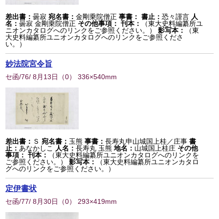
差出書：
曇寂
宛名書：
金剛乗院僧正
事書：
書止：
恐々謹言
人
名：
曇寂 金剛乗院僧正
その他事項：
刊本：
（東大史料編纂所ユ
ニオンカタログへのリンクをご参照ください。）
影写本：
（東
大史料編纂所ユニオンカタログへのリンクをご参照くださ
い。）
妙法院宮令旨
セ函/76/ 8月13日
（
0
） 336×540mm
差出書：
Ｓ
宛名書：
玉熊
事書：
長寿丸申山城国上桂／庄事
書
止：
あなかしこ
人名：
長寿丸 玉熊
地名：
山城国上桂庄
その他
事項：
刊本：
（東大史料編纂所ユニオンカタログへのリンクを
ご参照ください。）
影写本：
（東大史料編纂所ユニオンカタロ
グへのリンクをご参照ください。）
定伊書状
セ函/77/ 8月30日
（
0
） 293×419mm