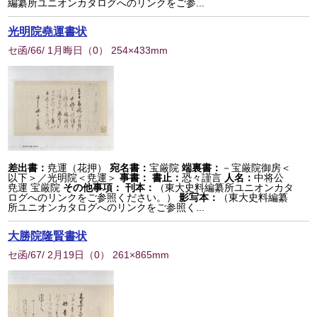
編纂所ユニオンカタログへのリンクをご参...
光明院堯運書状
セ函/66/ 1月晦日
（
0
） 254×433mm
差出書：
尭運（花押）
宛名書：
宝厳院
端裏書：
－宝厳院御房＜
以下＞／光明院＜尭運＞
事書：
書止：
恐々謹言
人名：
中将公
尭運 宝厳院
その他事項：
刊本：
（東大史料編纂所ユニオンカタ
ログへのリンクをご参照ください。）
影写本：
（東大史料編纂
所ユニオンカタログへのリンクをご参照く...
大勝院隆賢書状
セ函/67/ 2月19日
（
0
） 261×865mm