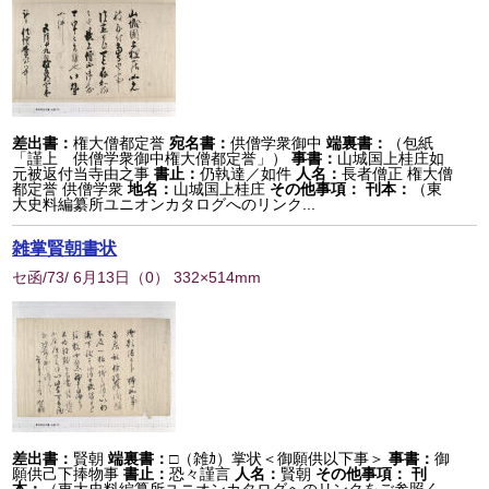
差出書：
権大僧都定誉
宛名書：
供僧学衆御中
端裏書：
（包紙
「謹上 供僧学衆御中権大僧都定誉」）
事書：
山城国上桂庄如
元被返付当寺由之事
書止：
仍執達／如件
人名：
長者僧正 権大僧
都定誉 供僧学衆
地名：
山城国上桂庄
その他事項：
刊本：
（東
大史料編纂所ユニオンカタログへのリンク...
雑掌賢朝書状
セ函/73/ 6月13日
（
0
） 332×514mm
差出書：
賢朝
端裏書：
□（雑ｶ）掌状＜御願供以下事＞
事書：
御
願供己下捧物事
書止：
恐々謹言
人名：
賢朝
その他事項：
刊