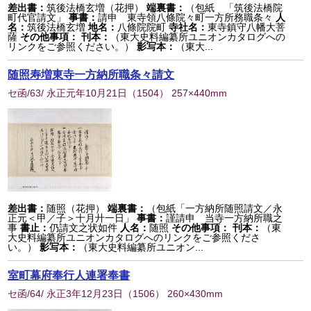
差出書：
筑後法橋玄増（花押）
端裏書：
（包紙 「筑後法橋院
町代官請文」
事書：
請申 東寺領八條院々町一方所務職条々
人
名：
筑後法橋玄増
地名：
八條院院町
寺社名：
東寺鎮守八幡大菩
薩
その他事項：
刊本：
（東大史料編纂所ユニオンカタログへの
リンクをご参照ください。）
影写本：
（東大...
随照寿増東寺一方納所職条々請文
セ函/63/ 永正元年10月21日
（
1504
） 257×440mm
差出書：
随照（花押）
端裏書：
（包紙「一方納所随照請文／永
正元＜甲／子＞十月廾一日」
事書：
謹請申 当寺一方納所職之
事
書止：
仍請文之状如件
人名：
随照
その他事項：
刊本：
（東
大史料編纂所ユニオンカタログへのリンクをご参照くださ
い。）
影写本：
（東大史料編纂所ユニオン...
室町幕府奉行人連署奉書
セ函/64/ 永正3年12月23日
（
1506
） 260×430mm