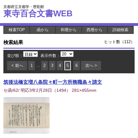
京都府立京都学・歴彩館
東寺百合文書WEB
検索TOP
函から
和暦から
西暦から
詳細検索
検索結果
ヒット数（112）
並び順：
表示件数：
< 前へ
1
…
2
3
4
5
6
次へ >
筑後法橋玄増八条院々町一方所務職条々請文
セ函/62/ 明応3年2月28日
（
1494
） 281×455mm