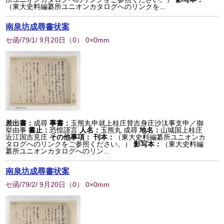
（東大史料編纂所ユニオンカタログへのリンクを...
南泉坊成尋書状案
セ函/79/1/ 9月20日
（
0
） 0×0mm
差出書：
成尋
事書：
玉熊丸申就上桂庄替吉身庄沙汰事支申／御
挙由事
書止：
恐惶謹言
人名：
玉熊丸 成尋
地名：
山城国上桂庄
近江国吉見庄
その他事項：
刊本：
（東大史料編纂所ユニオンカ
タログへのリンクをご参照ください。）
影写本：
（東大史料編
纂所ユニオンカタログへのリン...
南泉坊成尋書状案
セ函/79/2/ 9月20日
（
0
） 0×0mm