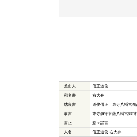
差出人
僧正道俊
宛名書
右大弁
端裏書
道俊僧正 東寺八幡宮領
事書
東寺鎮守菩薩八幡宮御□
書止
恐々謹言
人名
僧正道俊 右大弁