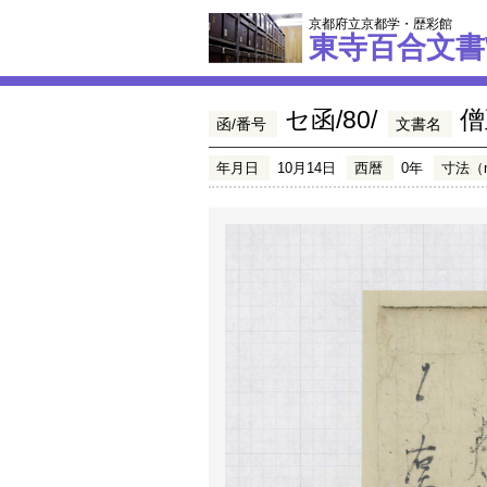
京都府立京都学・歴彩館
東寺百合文書
セ函/80/
僧
函/番号
文書名
年月日
10月14日
西暦
0年
寸法（