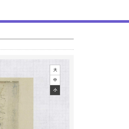
大
中
小