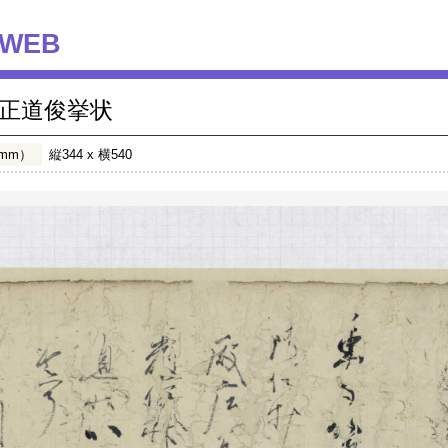
WEB
正道俊挙状
mm）
縦344 x 横540