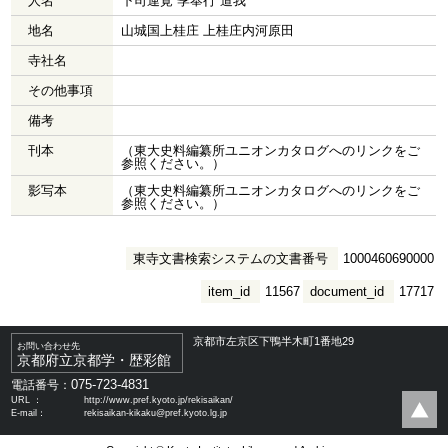
人名
下司連覚 季奉行 道我
地名
山城国上桂庄 上桂庄内河原田
寺社名
その他事項
備考
刊本
（東大史料編纂所ユニオンカタログへのリンクをご
参照ください。）
影写本
（東大史料編纂所ユニオンカタログへのリンクをご
参照ください。）
東寺文書検索システムの文書番号
1000460690000
item_id
11567
document_id
17717
京都市左京区下鴨半木町1番地29
お問い合わせ先
京都府立京都学・歴彩館
075-723-4831
電話番号：
URL ：
http://www.pref.kyoto.jp/rekisaikan/
E-mail：
rekisaikan-kikaku@pref.kyoto.lg.jp