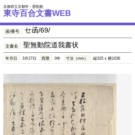
京都府立京都学・歴彩館
東寺百合文書WEB
セ函/69/
函/番号
聖無動院道我書状
文書名
年月日
3月27日
西暦
0年
寸法（mm）
縦325 x 横1036