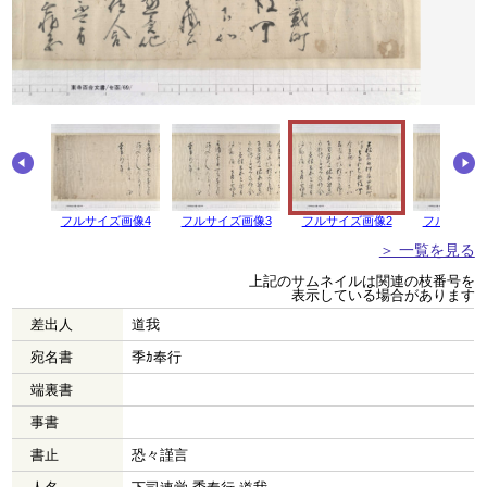
フルサイズ画像4
フルサイズ画像3
フルサイズ画像2
フルサイズ
＞ 一覧を見る
上記のサムネイルは関連の枝番号を
表示している場合があります
差出人
道我
宛名書
季ｶ奉行
端裏書
事書
書止
恐々謹言