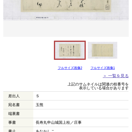
フルサイズ画像2
フルサイズ画像1
＞ 一覧を見る
上記のサムネイルは関連の枝番号を
表示している場合があります
差出人
Ｓ
宛名書
玉熊
端裏書
事書
長寿丸申山城国上桂／庄事
書止
あなかしこ