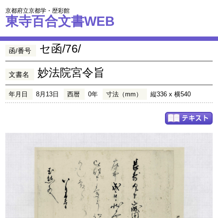
京都府立京都学・歴彩館
東寺百合文書WEB
セ函/76/
函/番号
妙法院宮令旨
文書名
年月日
8月13日
西暦
0年
寸法（mm）
縦336 x 横540