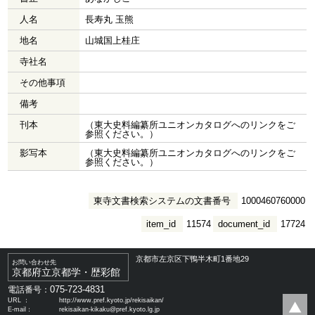
人名
長寿丸 玉熊
地名
山城国上桂庄
寺社名
その他事項
備考
刊本
（東大史料編纂所ユニオンカタログへのリンクをご
参照ください。）
影写本
（東大史料編纂所ユニオンカタログへのリンクをご
参照ください。）
東寺文書検索システムの文書番号
1000460760000
item_id
11574
document_id
17724
京都市左京区下鴨半木町1番地29
お問い合わせ先
京都府立京都学・歴彩館
075-723-4831
電話番号：
URL ：
http://www.pref.kyoto.jp/rekisaikan/
E-mail：
rekisaikan-kikaku@pref.kyoto.lg.jp