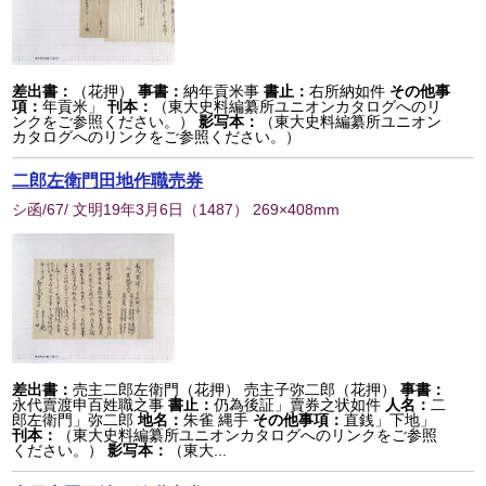
差出書：
（花押）
事書：
納年貢米事
書止：
右所納如件
その他事
項：
年貢米」
刊本：
（東大史料編纂所ユニオンカタログへのリ
ンクをご参照ください。）
影写本：
（東大史料編纂所ユニオン
カタログへのリンクをご参照ください。）
二郎左衛門田地作職売券
シ函/67/ 文明19年3月6日
（
1487
） 269×408mm
差出書：
売主二郎左衛門（花押） 売主子弥二郎（花押）
事書：
永代賣渡申百姓職之事
書止：
仍為後証」賣券之状如件
人名：
二
郎左衛門」弥二郎
地名：
朱雀 縄手
その他事項：
直銭」下地」
刊本：
（東大史料編纂所ユニオンカタログへのリンクをご参照
ください。）
影写本：
（東大...