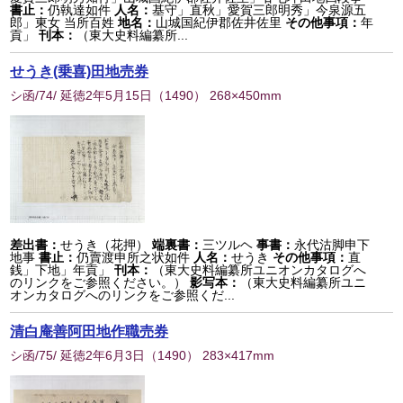
書止：
仍執達如件
人名：
基守」直秋」愛賀三郎明秀」今泉源五
郎」東女 当所百姓
地名：
山城国紀伊郡佐井佐里
その他事項：
年
貢」
刊本：
（東大史料編纂所...
せうき(乗喜)田地売券
シ函/74/ 延徳2年5月15日
（
1490
） 268×450mm
差出書：
せうき（花押）
端裏書：
三ツルヘ
事書：
永代沽脚申下
地事
書止：
仍賣渡申所之状如件
人名：
せうき
その他事項：
直
銭」下地」年貢」
刊本：
（東大史料編纂所ユニオンカタログへ
のリンクをご参照ください。）
影写本：
（東大史料編纂所ユニ
オンカタログへのリンクをご参照くだ...
清白庵善阿田地作職売券
シ函/75/ 延徳2年6月3日
（
1490
） 283×417mm