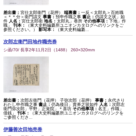
差出書：
宮仕太郎衛門（花押）
端裏書：
一反＜太郎丸＞百姓職
＜＊＊分＞衛門請文
事書：
預申作職之事
書止：
仍請文之状」如
件
人名：
宮仕太郎衛
地名：
太郎丸」巷所
その他事項：
下地」作
職」
刊本：
（東大史料編纂所ユニオンカタログへのリンクをご
参照ください。）
影写本：
（東大史料編纂...
次郎左衛門田地作職売券
シ函/70/ 長享2年11月2日
（
1488
） 260×320mm
差出書：
次郎左衛門（花押） 子弥次郎（花押）
事書：
永代さり
わたし申作職之事
書止：
仍為後日」賣券之状如件
人名：
次郎左
衛門弥次郎」平野」正覚院」＊喜坊
その他事項：
名主」作職」
借銭」
刊本：
（東大史料編纂所ユニオンカタログへのリンクを
ご参照くださ...
伊藤善次田地売券