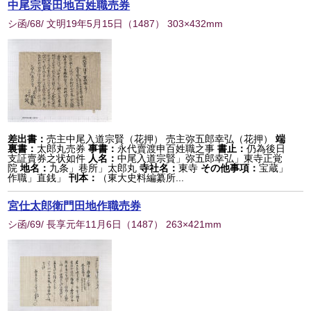
中尾宗賢田地百姓職売券
シ函/68/ 文明19年5月15日
（
1487
） 303×432mm
差出書：
売主中尾入道宗賢（花押） 売主弥五郎幸弘（花押）
端
裏書：
太郎丸売券
事書：
永代賣渡申百姓職之事
書止：
仍為後日
支証賣券之状如件
人名：
中尾入道宗賢」弥五郎幸弘」東寺正覚
院
地名：
九条」巷所」太郎丸
寺社名：
東寺
その他事項：
宝蔵」
作職」直銭」
刊本：
（東大史料編纂所...
宮仕太郎衛門田地作職売券
シ函/69/ 長享元年11月6日
（
1487
） 263×421mm