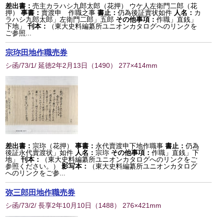
差出書：
売主カラハシ九郎太郎（花押） ウケ人左衛門二郎（花
押）
事書：
賣渡申 作職之事
書止：
仍為後証賣状如件
人名：
カ
ラハシ九郎太郎」左衛門二郎」五郎
その他事項：
作職」直銭」
下地」
刊本：
（東大史料編纂所ユニオンカタログへのリンクを
ご参照...
宗珎田地作職売券
シ函/73/1/ 延徳2年2月13日
（
1490
） 277×414mm
差出書：
宗珎（花押）
事書：
永代賣渡申下地作職事
書止：
仍為
後証永代賣渡状」如件
人名：
宗珎
その他事項：
作職」直銭」下
地」
刊本：
（東大史料編纂所ユニオンカタログへのリンクをご
参照ください。）
影写本：
（東大史料編纂所ユニオンカタログ
へのリンクをご参...
弥三郎田地作職売券
シ函/73/2/ 長享2年10月10日
（
1488
） 276×421mm