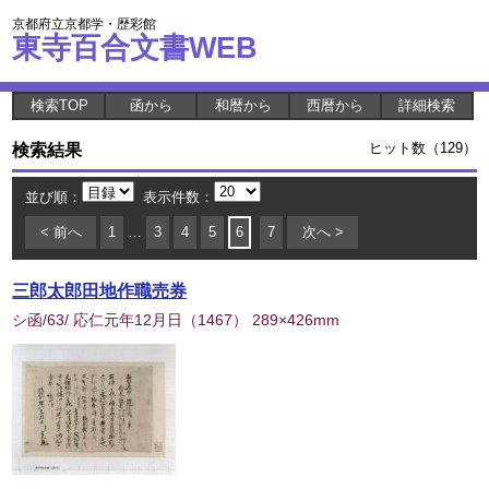
京都府立京都学・歴彩館
東寺百合文書WEB
検索TOP
函から
和暦から
西暦から
詳細検索
検索結果
ヒット数（129）
並び順：
表示件数：
< 前へ
1
…
3
4
5
6
7
次へ >
三郎太郎田地作職売券
シ函/63/ 応仁元年12月日
（
1467
） 289×426mm