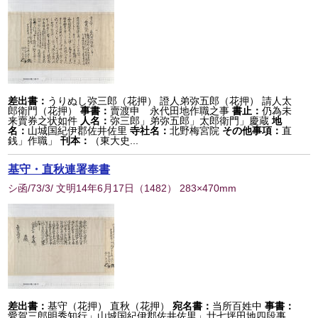
差出書：
うりぬし弥三郎（花押） 證人弟弥五郎（花押） 請人太
郎衛門（花押）
事書：
賣渡申 永代田地作職之事
書止：
仍為未
来賣券之状如件
人名：
弥三郎」弟弥五郎」太郎衛門」慶蔵
地
名：
山城国紀伊郡佐井佐里
寺社名：
北野梅宮院
その他事項：
直
銭」作職」
刊本：
（東大史...
基守・直秋連署奉書
シ函/73/3/ 文明14年6月17日
（
1482
） 283×470mm
差出書：
基守（花押） 直秋（花押）
宛名書：
当所百姓中
事書：
愛賀三郎明秀知行」山城国紀伊郡佐井佐里」廿七坪田地四段事