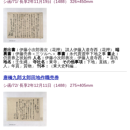
シ函/71/ 長享2年11月19日
（
1488
） 326×450mm
差出書：
伊藤小次郎善次（花押） 請人伊藤入道寺西（花押）
端
裏書：
伊藤売券＜三ツルヘ＞
事書：
永代賣渡申下地之事
書止：
仍賣券之状如件
人名：
伊藤小次郎善次」伊藤入道寺西」＊喜坊
地名：
壬生縄」
寺社名：
東寺」
その他事項：
下地」直銭」作
人」年貢」質物」
刊本：
（東大史料編...
唐橋九郎太郎田地作職売券
シ函/72/ 長享2年12月11日
（
1488
） 275×405mm