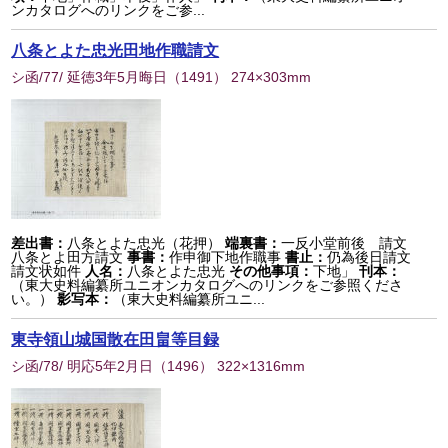
ンカタログへのリンクをご参...
八条とよた忠光田地作職請文
シ函/77/ 延徳3年5月晦日
（
1491
） 274×303mm
差出書：
八条とよた忠光（花押）
端裏書：
一反小堂前後 請文
八条とよ田方請文
事書：
作申御下地作職事
書止：
仍為後日請文
請文状如件
人名：
八条とよた忠光
その他事項：
下地」
刊本：
（東大史料編纂所ユニオンカタログへのリンクをご参照くださ
い。）
影写本：
（東大史料編纂所ユニ...
東寺領山城国散在田畠等目録
シ函/78/ 明応5年2月日
（
1496
） 322×1316mm