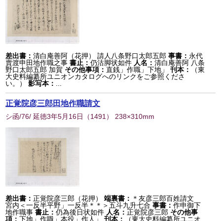
差出書：
清白庵善阿（花押） 請人八条野口太郎五郎
事書：
永代
賣渡申田地作職之事
書止：
仍沽脚状如件
人名：
清白庵善阿 八条
野口太郎五郎 加賀
その他事項：
直銭」作職」下地」
刊本：
（東
大史料編纂所ユニオンカタログへのリンクをご参照くださ
い。）
影写本：
...
正覚院彦三郎田地作職請文
シ函/76/ 延徳3年5月16日
（
1491
） 238×310mm
差出書：
正覚院彦三郎（花押）
端裏書：
＊友彦三郎百姓請文
宮内＜一反半平野」一反半＊＊＞五斗九升七合
事書：
作申御下
地作職事
書止：
仍為後日状如件
人名：
正覚院彦三郎
その他事
項：
下地」作職」本役」作人」
刊本：
（東大史料編纂所ユニオ