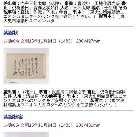
差出書：
売主三郎太郎（花押）
事書：
賣渡申 田地作職之事
書
止：
仍為後日」賣券之状如件
人名：
三郎太郎
地名：
壬生縄
その
他事項：
直銭」作職」下地」年貢」
刊本：
（東大史料編纂所ユ
ニオンカタログへのリンクをご参照ください。）
影写本：
（東
大史料編纂所ユニオンカタ...
某譲状
シ函/64/ 文明15年11月24日
（
1483
） 286×427mm
差出書：
（花押）
事書：
譲渡清白房領之事
書止：
仍為後日譲状
如件
人名：
清白房
その他事項：
刊本：
（東大史料編纂所ユニオ
ンカタログへのリンクをご参照ください。）
影写本：
（東大史
料編纂所ユニオンカタログへのリンクをご参照ください。）
某譲状案
シ函/65/ 文明15年11月24日
（
1483
） 293×431mm