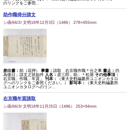
のリンクをご参照...
助作職得分請文
シ函/66/2/ 文明18年12月3日
（
1486
） 278×455mm
差出書：
助（花押）
事書：
請取 右京職作職＊分之事
書止：
仍
為後日」請文之状如件
人名：
彦三郎」助」＊松屋
その他事項：
右京職」作職」年貢」
刊本：
（東大史料編纂所ユニオンカタロ
グへのリンクをご参照ください。）
影写本：
（東大史料編纂所
ユニオンカタログへのリン...
右京職年貢請取
シ函/66/3/ 文明18年11月25日
（
1486
） 253×94mm