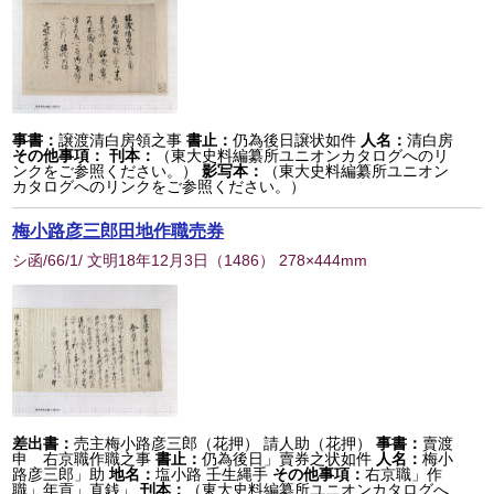
事書：
譲渡清白房領之事
書止：
仍為後日譲状如件
人名：
清白房
その他事項：
刊本：
（東大史料編纂所ユニオンカタログへのリ
ンクをご参照ください。）
影写本：
（東大史料編纂所ユニオン
カタログへのリンクをご参照ください。）
梅小路彦三郎田地作職売券
シ函/66/1/ 文明18年12月3日
（
1486
） 278×444mm
差出書：
売主梅小路彦三郎（花押） 請人助（花押）
事書：
賣渡
申 右京職作職之事
書止：
仍為後日」賣券之状如件
人名：
梅小
路彦三郎」助
地名：
塩小路 壬生縄手
その他事項：
右京職」作
職」年貢」直銭」
刊本：
（東大史料編纂所ユニオンカタログへ