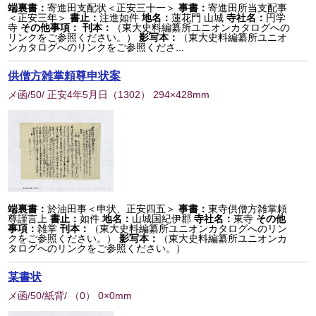
端裏書：
寄進田支配状＜正安三十一＞
事書：
寄進田所当支配事
＜正安三年＞
書止：
注進如件
地名：
蓮花門 山城
寺社名：
円学
寺
その他事項：
刊本：
（東大史料編纂所ユニオンカタログへの
リンクをご参照ください。）
影写本：
（東大史料編纂所ユニオ
ンカタログへのリンクをご参照くださ...
供僧方雑掌頼尊申状案
メ函/50/ 正安4年5月日
（
1302
） 294×428mm
端裏書：
於油田事＜申状、正安四五＞
事書：
東寺供僧方雑掌頼
尊謹言上
書止：
如件
地名：
山城国紀伊郡
寺社名：
東寺
その他
事項：
雑掌
刊本：
（東大史料編纂所ユニオンカタログへのリン
クをご参照ください。）
影写本：
（東大史料編纂所ユニオンカ
タログへのリンクをご参照ください。）
某書状
メ函/50/紙背/
（
0
） 0×0mm