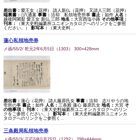
差出書：
愛王女（花押） 請人新仏（花押） 又請人三郎（花押）
端裏書：
□六通案
事書：
沽却 私領地壱所事
書止：
如件
人名：
越後阿闍梨 愛王女 新仏 三郎
地名：
大宮西塩小路
その他事項：
刊本：
（東大史料編纂所ユニオンカタログへのリンクをご参照
ください。）
影写本：
（東大史料...
蓮心私領地売券
メ函/55/2/ 乾元2年6月5日
（
1303
） 300×428mm
差出書：
蓮心（花押） 請人藤原氏女
事書：
沽却 志りやうの地
壱所の事
書止：
如件
人名：
三条殿 蓮心 藤原氏女
地名：
大宮
そ
の他事項：
刊本：
（東大史料編纂所ユニオンカタログへのリン
クをご参照ください。）
影写本：
（東大史料編纂所ユニオンカ
タログへのリンクをご参照く...
三条殿局私領地売券
メ函/55/3/ 正応5年5月25日
（
1292
） 298×444mm