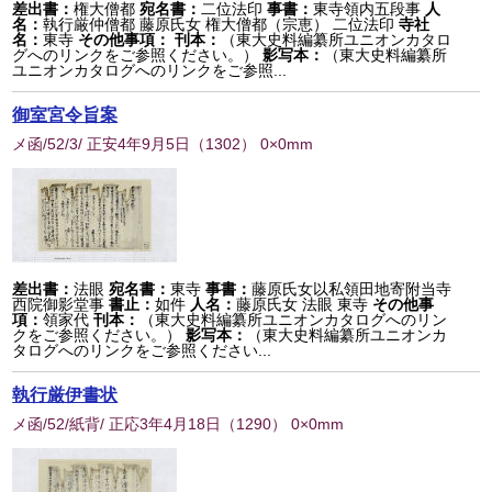
差出書：
権大僧都
宛名書：
二位法印
事書：
東寺領内五段事
人
名：
執行厳仲僧都 藤原氏女 権大僧都（宗恵） 二位法印
寺社
名：
東寺
その他事項：
刊本：
（東大史料編纂所ユニオンカタロ
グへのリンクをご参照ください。）
影写本：
（東大史料編纂所
ユニオンカタログへのリンクをご参照...
御室宮令旨案
メ函/52/3/ 正安4年9月5日
（
1302
） 0×0mm
差出書：
法眼
宛名書：
東寺
事書：
藤原氏女以私領田地寄附当寺
西院御影堂事
書止：
如件
人名：
藤原氏女 法眼 東寺
その他事
項：
領家代
刊本：
（東大史料編纂所ユニオンカタログへのリン
クをご参照ください。）
影写本：
（東大史料編纂所ユニオンカ
タログへのリンクをご参照ください...
執行厳伊書状
メ函/52/紙背/ 正応3年4月18日
（
1290
） 0×0mm