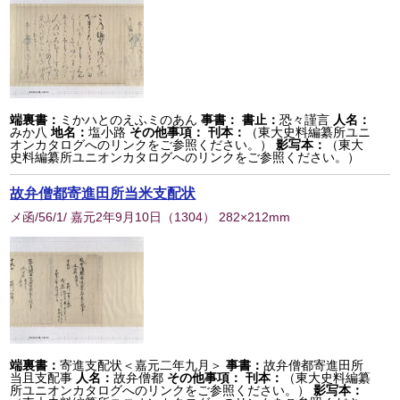
端裏書：
ミかハとのえふミのあん
事書：
書止：
恐々謹言
人名：
みか八
地名：
塩小路
その他事項：
刊本：
（東大史料編纂所ユニ
オンカタログへのリンクをご参照ください。）
影写本：
（東大
史料編纂所ユニオンカタログへのリンクをご参照ください。）
故弁僧都寄進田所当米支配状
メ函/56/1/ 嘉元2年9月10日
（
1304
） 282×212mm
端裏書：
寄進支配状＜嘉元二年九月＞
事書：
故弁僧都寄進田所
当且支配事
人名：
故弁僧都
その他事項：
刊本：
（東大史料編纂
所ユニオンカタログへのリンクをご参照ください。）
影写本：