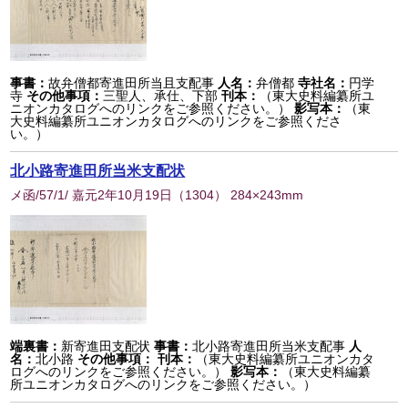
事書：
故弁僧都寄進田所当且支配事
人名：
弁僧都
寺社名：
円学
寺
その他事項：
三聖人、承仕、下部
刊本：
（東大史料編纂所ユ
ニオンカタログへのリンクをご参照ください。）
影写本：
（東
大史料編纂所ユニオンカタログへのリンクをご参照くださ
い。）
北小路寄進田所当米支配状
メ函/57/1/ 嘉元2年10月19日
（
1304
） 284×243mm
端裏書：
新寄進田支配状
事書：
北小路寄進田所当米支配事
人
名：
北小路
その他事項：
刊本：
（東大史料編纂所ユニオンカタ
ログへのリンクをご参照ください。）
影写本：
（東大史料編纂
所ユニオンカタログへのリンクをご参照ください。）