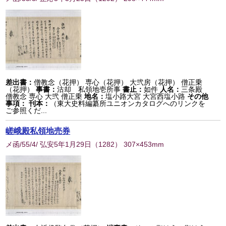
差出書：
僧教念（花押） 専心（花押） 大弐房（花押） 僧正乗
（花押）
事書：
沽却 私領地壱所事
書止：
如件
人名：
三条殿
僧教念 専心 大弐 僧正乗
地名：
塩小路大宮 大宮西塩小路
その他
事項：
刊本：
（東大史料編纂所ユニオンカタログへのリンクを
ご参照くだ...
嵯峨殿私領地売券
メ函/55/4/ 弘安5年1月29日
（
1282
） 307×453mm