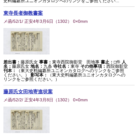
史料編纂所ユニオンカタログへのリンクをご参照ください...
東寺長者御教書案
メ函/52/1/ 正安4年3月6日
（
1302
） 0×0mm
差出書：
藤原氏女
事書：
東寺西院御影堂 田地事
書止：
□件
人
名：
藤原氏女
地名：
九条
寺社名：
東寺
その他事項：
西院御影堂
刊本：
（東大史料編纂所ユニオンカタログへのリンクをご参照
ください。）
影写本：
（東大史料編纂所ユニオンカタログへの
リンクをご参照ください。）
藤原氏女田地寄進状案
メ函/52/2/ 正安4年3月8日
（
1302
） 0×0mm