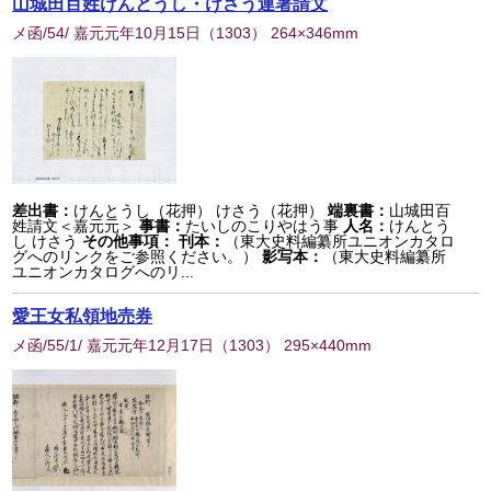
山城田百姓けんとうし・けさう連署請文
メ函/54/ 嘉元元年10月15日
（
1303
） 264×346mm
差出書：
けんとうし（花押） けさう（花押）
端裏書：
山城田百
姓請文＜嘉元元＞
事書：
たいしのこりやはう事
人名：
けんとう
し けさう
その他事項：
刊本：
（東大史料編纂所ユニオンカタロ
グへのリンクをご参照ください。）
影写本：
（東大史料編纂所
ユニオンカタログへのリ...
愛王女私領地売券
メ函/55/1/ 嘉元元年12月17日
（
1303
） 295×440mm