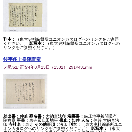
刊本：
（東大史料編纂所ユニオンカタログへのリンクをご参照
ください。）
影写本：
（東大史料編纂所ユニオンカタログへの
リンクをご参照ください。）
後宇多上皇院宣案
メ函/51/ 正安4年8月13日
（
1302
） 291×431mm
差出書：
仲兼
宛名書：
大納言法印
端裏書：
厳庄地事被間長有
院宣案
事書：
東寺厳庄田地事
書止：
如件
人名：
仲兼 大納言法
印
寺社名：
東寺
その他事項：
法印
刊本：
（東大史料編纂所ユニ
オンカタログへのリンクをご参照ください。）
影写本：
（東大