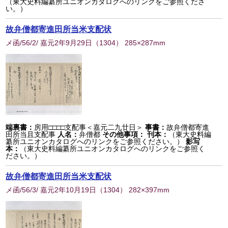
（東大史料編纂所ユニオンカタログへのリンクをご参照くださ
い。）
故弁僧都寄進田所当米支配状
メ函/56/2/ 嘉元2年9月29日
（
1304
） 285×287mm
端裏書：
房用□□□□支配事＜嘉元二九廿日＞
事書：
故弁僧都寄進
田所当且支配事
人名：
弁僧都
その他事項：
刊本：
（東大史料編
纂所ユニオンカタログへのリンクをご参照ください。）
影写
本：
（東大史料編纂所ユニオンカタログへのリンクをご参照く
ださい。）
故弁僧都寄進田所当米支配状
メ函/56/3/ 嘉元2年10月19日
（
1304
） 282×397mm