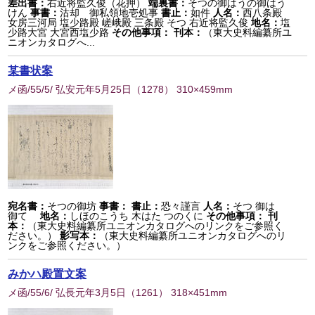
差出書：
右近将監久俊（花押）
端裏書：
そつの御はうの御はう
けん
事書：
沽却 御私領地壱処事
書止：
如件
人名：
西八条殿
女房三河局 塩少路殿 嵯峨殿 三条殿 そつ 右近将監久俊
地名：
塩
少路大宮 大宮西塩少路
その他事項：
刊本：
（東大史料編纂所ユ
ニオンカタログへ...
某書状案
メ函/55/5/ 弘安元年5月25日
（
1278
） 310×459mm
宛名書：
そつの御坊
事書：
書止：
恐々謹言
人名：
そつ 御はゝ
御てゝ
地名：
しほのこうち 木はた つのくに
その他事項：
刊
本：
（東大史料編纂所ユニオンカタログへのリンクをご参照く
ださい。）
影写本：
（東大史料編纂所ユニオンカタログへのリ
ンクをご参照ください。）
みかハ殿置文案
メ函/55/6/ 弘長元年3月5日
（
1261
） 318×451mm