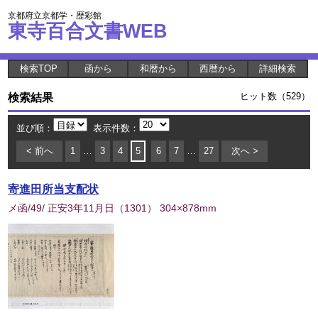
京都府立京都学・歴彩館
東寺百合文書WEB
検索TOP
函から
和暦から
西暦から
詳細検索
検索結果
ヒット数（529）
並び順：
表示件数：
< 前へ
1
…
3
4
5
6
7
…
27
次へ >
寄進田所当支配状
メ函/49/ 正安3年11月日
（
1301
） 304×878mm