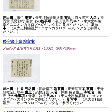
差出書：
厳伊
事書：
去年潅頂頭用途事
書止：
恐々謹言
人名：
預
円賀 高野執行 厳伊
その他事項：
潅頂頭用
刊本：
（東大史料編
纂所ユニオンカタログへのリンクをご参照ください。）
影写
本：
（東大史料編纂所ユニオンカタログへのリンクをご参照く
ださい。）
後宇多上皇院宣案
メ函/53/ 正安年9月28日
（
1302
） 268×318mm
差出書：
仲兼
宛名書：
長者僧正
端裏書：
正安院宣案
事書：
東寺
領敷至田地事
書止：
恐惶謹言
人名：
仲兼 長者僧正
寺社名：
東
寺
その他事項：
寺家、執行
刊本：
（東大史料編纂所ユニオンカ
タログへのリンクをご参照ください。）
影写本：
（東大史料編
纂所ユニオンカタログへのリンクをご参照ください。...