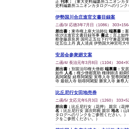
正
刊本：
（東大史料編纂所ユニオンカタ
史料編纂所ユニオンカタログへのリンクをご
伊勢国川合庄進官文書目録案
ニ函/3/ 応徳3年7月日
（
1086
） 303×15
差出書：
東寺権上座大法師位
端裏書：
案
依沙汰進官文書目録等事
書止：
言上如件
察使藤原良房 国司正五位下行守兼斎宮権
従五位上丹 真人清貞 伊勢国大神宮司大中
安居会参衆廻文案
ニ函/4/ 長治元年3月8日
（
1104
） 304×
差出書：
別當法印権大僧都
端裏書：
安居
如件
人名：
権少僧都寛助 権律師済 頼舜
真阿闍梨 経尊阿闍梨 実尊入寺 賢尊阿闍
寺 最朝入寺 朝尋阿闍梨 勝実入寺 兼尊入寺
比丘尼行女田地売券
ニ函/5/ 文応元年5月3日
（
1260
） 333×
差出書：
比丘尼行女（花押） 親宗（花
名：
比丘尼行女 源次郎殿 親宗
地名：
山
タログへのリンクをご参照ください。）
クをご参照ください。）