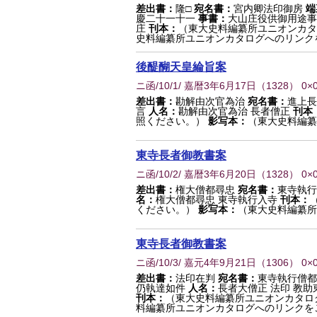
差出書：
隆□
宛名書：
宮内卿法印御房
端
慶二十一十一
事書：
大山庄役供御用途
庄
刊本：
（東大史料編纂所ユニオンカタ
史料編纂所ユニオンカタログへのリンク
後醍醐天皇綸旨案
ニ函/10/1/ 嘉暦3年6月17日
（
1328
） 0×
差出書：
勘解由次官為治
宛名書：
進上長
言
人名：
勘解由次官為治 長者僧正
刊本
照ください。）
影写本：
（東大史料編纂
東寺長者御教書案
ニ函/10/2/ 嘉暦3年6月20日
（
1328
） 0×
差出書：
権大僧都尋忠
宛名書：
東寺執行
名：
権大僧都尋忠 東寺執行入寺
刊本：
ください。）
影写本：
（東大史料編纂所
東寺長者御教書案
ニ函/10/3/ 嘉元4年9月21日
（
1306
） 0×
差出書：
法印在判
宛名書：
東寺執行僧都
仍執達如件
人名：
長者大僧正 法印 教
刊本：
（東大史料編纂所ユニオンカタロ
料編纂所ユニオンカタログへのリンクを