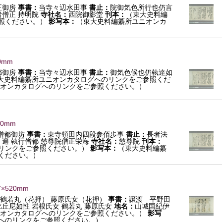
正御房
事書：
当寺々辺水田事
書止：
院御気色所行也仍言
者僧正 持明院
寺社名：
西院御影堂
刊本：
（東大史料編
照ください。）
影写本：
（東大史料編纂所ユニオンカ
0mm
都御房
事書：
当寺々辺水田事
書止：
御気色候也仍執達如
大史料編纂所ユニオンカタログへのリンクをご参照くだ
オンカタログへのリンクをご参照ください。）
×0mm
僧都御坊
事書：
東寺領田内四段参佰歩事
書止：
長者法
 遍 執行僧都 慈尊院僧正栄海
寺社名：
慈尊院
刊本：
リンクをご参照ください。）
影写本：
（東大史料編纂
ください。）
7×520mm
 鶴若丸（花押） 藤原氏女（花押）
事書：
譲渡 平野田
丘尼如性 岩根氏女 鶴若丸 藤原氏女
地名：
山城国紀伊
オンカタログへのリンクをご参照ください。）
影写
へのリンクをご参照ください。）