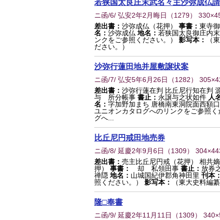
若狭国太良庄末武名々主沙弥成仏請
ニ函/6/ 弘安2年2月晦日
（
1279
） 330×
差出書：
沙弥成仏（花押）
事書：
東寺御
名：
沙弥成仏
地名：
若狭国太良御庄内末
ンクをご参照ください。）
影写本：
（東
ださい。）
沙弥行蓮田地并屋敷譲状案
ニ函/7/ 弘安5年6月26日
（
1282
） 305×
差出書：
沙弥行蓮在判 比丘尼行知在判 
与 所分帳事
書止：
永譲与之状如件
人
名：
字加野加まち 唐橋南東洞院面西額口
ユニオンカタログへのリンクをご参照く
グへ...
比丘尼円戒田地売券
ニ函/8/ 延慶2年9月6日
（
1309
） 304×4
差出書：
売主比丘尼円戒（花押） 相共嫡
押）
事書：
却 私領田事
書止：
放券
禅隠
地名：
山城国紀伊郡角神田里
刊本
照ください。）
影写本：
（東大史料編纂
隆□奉書
ニ函/9/ 延慶2年11月11日
（
1309
） 340