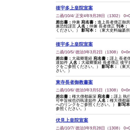
後宇多上皇院宣案
ニ函/10/4/ 正安4年9月28日
（
1302
） 0×
差出書：
仲兼
宛名書：
進上長者僧正御房
兼恐惶謹言
人名：
仲兼 長者僧正
刊本：
ください。）
影写本：
（東大史料編纂所
後宇多上皇院宣案
ニ函/10/5/ 徳治3年3月2日
（
1308
） 0×0
差出書：
大蔵卿重経
宛名書：
謹上 長者
達如件
人名：
大蔵卿重経 長者僧正 後宇
クをご参照ください。）
影写本：
（東大
さい。）
東寺長者御教書案
ニ函/10/6/ 徳治3年3月5日
（
1308
） 0×0
差出書：
権大僧都厳深
宛名書：
謹上 執
可申旨候也仍執達如件
人名：
権大僧都厳
へのリンクをご参照ください。）
影写本
参照ください。）
伏見上皇院宣案
ニ函/10/7/ 徳治3年9月28日
（
1308
） 0×