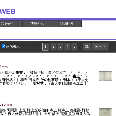
WEB
和暦から
西暦から
詳細検索
画像表示
1
2
3
4
5
…
31
次へ >
16mm
正御譲状
事書：
可被執行所々事／仁和寺、〃〃〃、〃
、〃〃〃、〃〃〃／〃〃〃、〃〃〃、〃〃〃
書止：
不
信
寺社名：
仁和寺 円成寺
その他事項：
刊本：
（東大史
ご参照ください。）
影写本：
（東大史料編纂所ユニオ
×890mm
僧都 阿闍梨 上座 権上座咸儀師 寺主 権寺主 都維那 権都
僧正 権大僧都 権都那 寺主 上座 僧正 都維那 別当前大僧