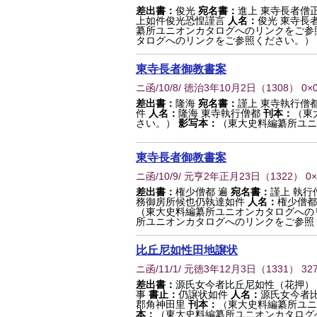
差出書：
俊光
宛名書：
進上 東寺長者僧
上如件俊光恐惶謹言
人名：
俊光 東寺長
纂所ユニオンカタログへのリンクをご参
タログへのリンクをご参照ください。）
東寺長者御教書案
ニ函/10/8/ 徳治3年10月2日
（
1308
） 0×
差出書：
隆海
宛名書：
謹上 東寺執行僧
件
人名：
隆海 東寺執行僧都
刊本：
（東
さい。）
影写本：
（東大史料編纂所ユニ
東寺長者御教書案
ニ函/10/9/ 元亨2年正月23日
（
1322
） 0
差出書：
権少僧都 遍
宛名書：
謹上 執行
務御房所候也仍執達如件
人名：
権少僧都
（東大史料編纂所ユニオンカタログへの
所ユニオンカタログへのリンクをご参照
比丘尼如性田地譲状
ニ函/11/1/ 元徳3年12月3日
（
1331
） 32
差出書：
源氏女今者比丘尼如性（花押）
事
書止：
仍譲状如件
人名：
源氏女今者比
郡角神田里
刊本：
（東大史料編纂所ユニ
本：
（東大史料編纂所ユニオンカタログ