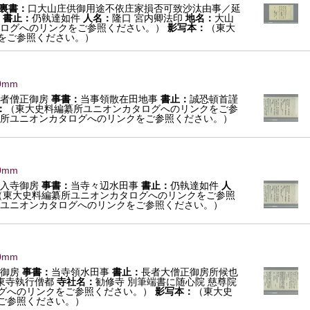
裏書：
口大山庄供御用途不依庄家損否可致沙汰由事／延
事
書止：
仍執達如件
人名：
隆口 宮内卿法印
地名：
大山
ログへのリンクをご参照ください。）
影写本：
（東大
をご参照ください。）
0mm
者僧正御房
事書：
当事領散在田地事
書止：
誠恐頓首謹
：
（東大史料編纂所ユニオンカタログへのリンクをご参
所ユニオンカタログへのリンクをご参照ください。）
0mm
入寺御房
事書：
当寺々辺水田事
書止：
仍執達如件
人
（東大史料編纂所ユニオンカタログへのリンクをご参照
ユニオンカタログへのリンクをご参照ください。）
0mm
御房
事書：
当寺領水田事
書止：
長者大僧正御房所候也
助東寺執行僧都
寺社名：
勧修寺 別筆端書に随心院 慈尊院
グへのリンクをご参照ください。）
影写本：
（東大史
ご参照ください。）