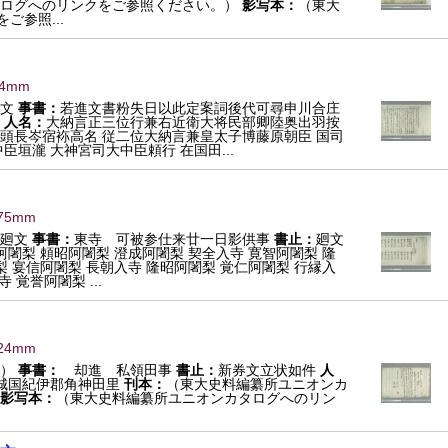
ログへのリンクをご参照ください。）
影写本：
（東大
参照...
64mm
文
事書：
若進文書粉失日以此定案詞後代可尋申川合庄
人名：
大納言正三位行兼右近衛大将民部卿陸奥出羽按
頭長岑宿袮高名 従二位大納言兼皇太子博藤原朝臣 国司
臣垣瀧 大神宮司大中臣頼行 在国田...
975mm
廻文
事書：
東寺 可被参仕来廿一日影供事
書止：
廻文
阿闍梨 頼昭阿闍梨 澄成阿闍梨 契全入寺 寛智阿闍梨 隆
梨 宴信阿闍梨 長朝入寺 隆昭阿闍梨 覚仁阿闍梨 行縁入
 覚誉阿闍梨 ...
524mm
押）
事書：
却進 私領田事
書止：
新券文立状如件
人
城国紀伊郡角神田里
刊本：
（東大史料編纂所ユニオンカ
影写本：
（東大史料編纂所ユニオンカタログへのリン