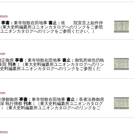
0mm
事書：
東寺領散在田地事
書止：
依 院宣言上如件仲
（東大史料編纂所ユニオンカタログへのリンクをご参照
ユニオンカタログへのリンクをご参照ください。）
mm
僧正御房
事書：
東寺領散在田地事
書止：
御気所候也仍執
多院
刊本：
（東大史料編纂所ユニオンカタログへのリン
史料編纂所ユニオンカタログへのリンクをご参照くだ
mm
行僧都御房
事書：
東寺領散在田地事
書止：
長者法務御房
深 執行僧都
刊本：
（東大史料編纂所ユニオンカタログ
：
（東大史料編纂所ユニオンカタログへのリンクをご
0mm