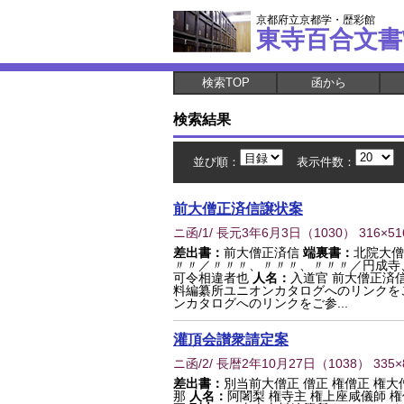
京都府立京都学・歴彩館
東寺百合文書
検索TOP
函から
検索結果
並び順：
表示件数：
前大僧正済信譲状案
ニ函/1/ 長元3年6月3日
（
1030
） 316×5
差出書：
前大僧正済信
端裏書：
北院大僧
〃〃／〃〃〃、〃〃〃、〃〃〃／円成寺
可令相違者也
人名：
入道官 前大僧正済
料編纂所ユニオンカタログへのリンクを
ンカタログへのリンクをご参...
灌頂会讃衆請定案
ニ函/2/ 長暦2年10月27日
（
1038
） 335
差出書：
別当前大僧正 僧正 権僧正 権大
那
人名：
阿闍梨 権寺主 権上座咸儀師 権