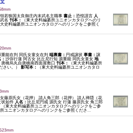
文
458mm
領若狭国太良御庄内末武名主職事
書止：
恐惶謹言
人
武名
刊本：
（東大史料編纂所ユニオンカタログへのリ
大史料編纂所ユニオンカタログへのリンクをご参照く
420mm
源重能在判 同氏女童女在判
端裏書：
円戒譲状
事書：
譲
名：
沙弥行蓮 阿古女 比丘尼行知 源重能 同氏女童女
地
 唐橋烏丸自唐橋南西面屋敷口
刊本：
（東大史料編纂所
ださい。）
影写本：
（東大史料編纂所ユニオンカタロ
43mm
女藤原氏女（花押） 請人角三郎（花押） 請人禅隠（花
之状如件
人名：
比丘尼円戒 源氏女 行蓮 藤原氏女 角三郎
：
（東大史料編纂所ユニオンカタログへのリンクをご参
所ユニオンカタログへのリンクをご参照くださ...
×523mm