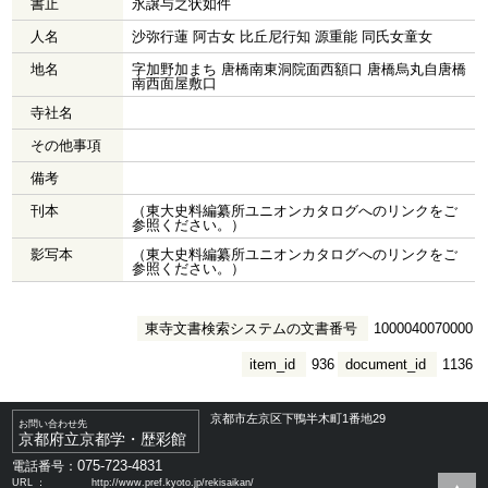
書止
永譲与之状如件
人名
沙弥行蓮 阿古女 比丘尼行知 源重能 同氏女童女
地名
字加野加まち 唐橋南東洞院面西額口 唐橋烏丸自唐橋
南西面屋敷口
寺社名
その他事項
備考
刊本
（東大史料編纂所ユニオンカタログへのリンクをご
参照ください。）
影写本
（東大史料編纂所ユニオンカタログへのリンクをご
参照ください。）
東寺文書検索システムの文書番号
1000040070000
item_id
936
document_id
1136
京都市左京区下鴨半木町1番地29
お問い合わせ先
京都府立京都学・歴彩館
075-723-4831
電話番号：
URL ：
http://www.pref.kyoto.jp/rekisaikan/