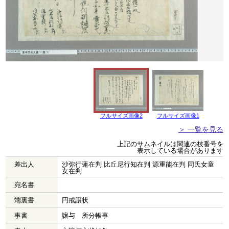
フルサイズ画像2
フルサイズ画像1
＞ 一覧を見る
上記のサムネイルは関連の枝番号を
表示している場合があります
差出人
沙弥行蓮在判 比丘尼行知在判 源重能在判 同氏女童
女在判
宛名書
端裏書
円戒譲状
事書
譲与 所分帳事