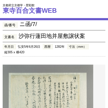
京都府立京都学・歴彩館
東寺百合文書WEB
ニ函/7/
函/番号
沙弥行蓮田地并屋敷譲状案
文書名
年月日
弘安5年6月26日
西暦
1282年
寸法（mm）
縦305 x 横420