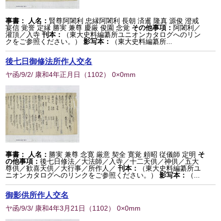
事書：
人名：
賢尊阿闍利 忠縁阿闍利 長朝 済暹 隆真 源俊 澄戒
宴信 覚誉 定縁 勝実 兼尊 慶厳 俊園 念覚
その他事項：
阿闍利／
灌頂／入寺
刊本：
（東大史料編纂所ユニオンカタログへのリン
クをご参照ください。）
影写本：
（東大史料編纂所...
後七日御修法所作人交名
ヤ函/9/2/ 康和4年正月日
（
1102
） 0×0mm
事書：
人名：
勝実 兼尊 念寛 厳意 契全 寛覚 頼昭 従儀師 定明
そ
の他事項：
後七日修法／大法師／入寺／十二天供／神供／五大
尊供／歓喜天供／大行事／所作人／
刊本：
（東大史料編纂所ユ
ニオンカタログへのリンクをご参照ください。）
影写本：
（...
御影供所作人交名
ヤ函/9/3/ 康和4年3月21日
（
1102
） 0×0mm