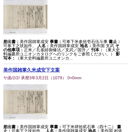
差出書：
美作国雑掌成安
事書：
可奉下米参拾壱石伍斗事
書止：
可奉下之状如件、
人名：
美作国雑掌成安
地名：
美作国 支武
そ
の他事項：
正米／孔雀経御修法／支武／国升／
刊本：
（東大史
料編纂所ユニオンカタログへのリンクをご参照ください。）
影
写本：
（東大史料編纂所ユニオンカ...
美作国雑掌久米成安下文案
ヤ函/2/2/ 承暦3年3月2日
（
1079
） 0×0mm
差出書：
美作国雑掌成安
事書：
可下米肆拾貮石事（四十二）
書
止：
可奉下之状如件、
人名：
美作国雑掌成安
地名：
美作国 村依