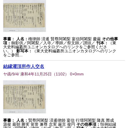
事書：
人名：
権律師 済暹 賢尊阿闍梨 宴信阿闍梨 慶厳
その他事
項：
御影供／阿闍梨／入寺／導師／祭文師／讃頭／
刊本：
（東
大史料編纂所ユニオンカタログへのリンクをご参照くださ
い。）
影写本：
（東大史料編纂所ユニオンカタログへのリンク
をご参照...
結縁灌頂所作人交名
ヤ函/9/4/ 康和4年11月25日
（
1102
） 0×0mm
事書：
人名：
賢尊阿闍梨 済暹律師 宴信 行壇阿闍梨 隆真 際成
源俊 最朝 勝実 覚誉 兼尊 念実 厳言 俊円
その他事項：
恒例結縁