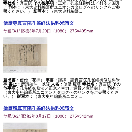
寺社名：
真言院
その他事項：
正米／孔雀経御修法／村依／国升
／
刊本：
（東大史料編纂所ユニオンカタログへのリンクをご参
照ください。）
影写本：
（東大史料編纂...
僧慶尊真言院孔雀経法供料米請文
ヤ函/3/1/ 応徳3年7月29日
（
1086
） 275×405mm
差出書：
使僧（花押）
事書：
謹辞 請真言院孔雀経御修法料米
事
書止：
所請如件 以辞
人名：
使僧 慶尊
寺社名：
真言院
その
他事項：
孔雀経御修法／正米／車力／運賃／宣旨御升／
刊本：
（東大史料編纂所ユニオンカタログへのリンクをご参照くださ
い。）
影写本：
（東大史料編纂所ユニオ...
僧慶増真言院孔雀経法供料米請文
ヤ函/3/2/ 寛治2年8月17日
（
1088
） 275×342mm