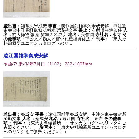
差出書：
雑掌久米成安
事書：
美作国前雑掌久米成安解 申注進
東寺宮中孔雀経御修法料米所済勘文事
書止：
右所済注進如件
人
名：
前大掾物部 秦 雑掌久米成安
地名：
美作国
寺社名：
東寺
そ
の他事項：
下公文／勘人／宮中孔雀経御修法／
刊本：
（東大史
料編纂所ユニオンカタログへのリ...
遠江国雑掌秦成安解
ヤ函/7/ 康和4年7月日
（
1102
） 282×1007mm
差出書：
秦成安
事書：
遠江国雑掌秦成安解 申注進東寺御封所
済勘文事
人名：
秦成安
地名：
遠江国
寺社名：
東寺
その他事
項：
刊本：
（東大史料編纂所ユニオンカタログへのリンクをご
参照ください。）
影写本：
（東大史料編纂所ユニオンカタログ
へのリンクをご参照ください。）