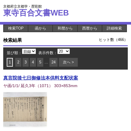
京都府立京都学・歴彩館
東寺百合文書WEB
検索TOP
函から
和暦から
西暦から
詳細検索
検索結果
ヒット数（466）
並び順：
表示件数：
1
2
3
4
5
…
24
次へ >
真言院後七日御修法本供料支配状案
ヤ函/1/1/ 延久3年
（
1071
） 303×853mm