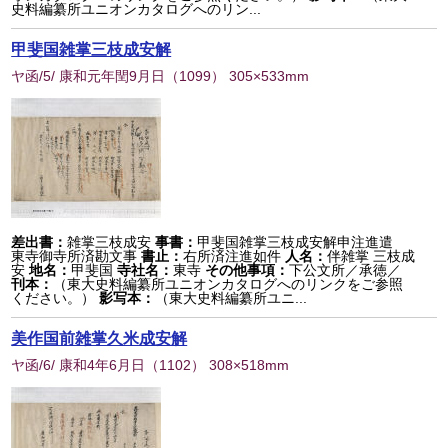
史料編纂所ユニオンカタログへのリン...
甲斐国雑掌三枝成安解
ヤ函/5/ 康和元年閏9月日
（
1099
） 305×533mm
差出書：
雑掌三枝成安
事書：
甲斐国雑掌三枝成安解申注進遣
東寺御寺所済勘文事
書止：
右所済注進如件
人名：
伴雑掌 三枝成
安
地名：
甲斐国
寺社名：
東寺
その他事項：
下公文所／承徳／
刊本：
（東大史料編纂所ユニオンカタログへのリンクをご参照
ください。）
影写本：
（東大史料編纂所ユニ...
美作国前雑掌久米成安解
ヤ函/6/ 康和4年6月日
（
1102
） 308×518mm