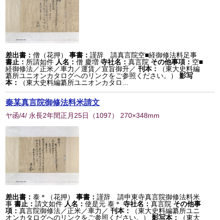
差出書：
僧（花押）
事書：
謹辞 請真言院空■経御修法料足事
書止：
所請如件
人名：
僧 慶増
寺社名：
真言院
その他事項：
空■
経御修法／正米／車力／運賃／宣旨御升／
刊本：
（東大史料編
纂所ユニオンカタログへのリンクをご参照ください。）
影写
本：
（東大史料編纂所ユニオンカタロ...
秦某真言院御修法料米請文
ヤ函/4/ 永長2年閏正月25日
（
1097
） 270×348mm
差出書：
泰＊（花押）
事書：
謹辞 請申東寺真言院御修法料米
事
書止：
請文如件
人名：
使是元 泰＊
寺社名：
真言院
その他事
項：
真言院御修法／正米／車力／
刊本：
（東大史料編纂所ユニ
オンカタログへのリンクをご参照ください。）
影写本：
（東大