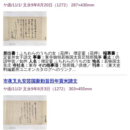
ヤ函/11/1/ 文永9年8月20日
（
1272
） 287×430mm
差出書：
ふちわらのうちの女（花押） 僧定宴（花押）
端裏書：
定宴并女子請文
事書：
東寺御領若狭国太良庄預所職事
書止：
仍
請申状／如件
人名：
僧定宴 ふちわらのうちの女
地名：
若狭国太
良庄
寺社名：
東寺
その他事項：
預所職／供僧／
刊本：
（東大史
料編纂所ユニオンカタログへのリンク...
市夜叉丸安芸国新勅旨田年貢米請文
ヤ函/11/2/ 文永9年8月3日
（
1272
） 303×455mm