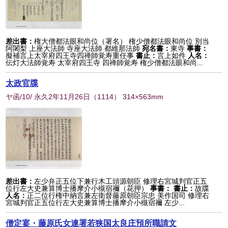
差出書：
権大僧都法眼和尚位（署名） 権少僧都法眼和尚位 別当
阿闍梨 上座大法師 寺座大法師 都維那法師
宛名書：
東寺
事書：
擬補言上太宰府四王寺四禅師覚寿重任事
書止：
言上如件
人名：
伝灯大法師覚寿 太宰府四王寺 四禅師覚寿 権少僧都法眼和尚...
太政官牒
ヤ函/10/ 永久2年11月26日
（
1114
） 314×563mm
差出書：
左少弁正五位下兼行木工頭源朝臣 修理右宮城判官正五
位行左大史兼算博士播摩介小槻宿禰（花押）
事書：
書止：
故牒
人名：
正二位行権中納言兼左衛督藤原朝臣宗忠 美作国司 修理右
宮城判官正五位行左大史兼算博士播摩介小槻宿禰 左少...
僧定宴・藤原氏女連署若狭国太良庄預所職請文