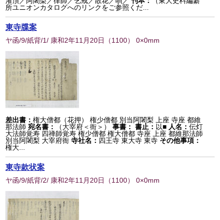
灌頂／阿闍梨／律師／乞戒／散花／唄／
刊本：
（東大史料編纂
所ユニオンカタログへのリンクをご参照くだ...
東寺牒案
ヤ函/9/紙背/1/ 康和2年11月20日
（
1100
） 0×0mm
差出書：
権大僧都（花押） 権少僧都 別当阿闍梨 上座 寺座 都維
那法師
宛名書：
（大宰府＜衙＞）
事書：
書止：
以■
人名：
伝灯
大法師覚寿 四禅師覚寿 権少僧都 権大僧都 寺座 上座 都維那法師
別当阿闍梨 大宰府衙
寺社名：
四王寺 東大寺 東寺
その他事項：
権大...
東寺款状案
ヤ函/9/紙背/2/ 康和2年11月20日
（
1100
） 0×0mm