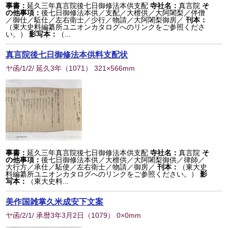
事書：
延久三年真言院後七日御修法本供支配
寺社名：
真言院
そ
の他事項：
後七日御修法本供／支配／大檀供／大阿闍梨／伴僧
／御仕／駈仕／左右衛士／少行／物請／大阿闍梨御房／
刊本：
（東大史料編纂所ユニオンカタログへのリンクをご参照くださ
い。）
影写本：
（...
真言院後七日御修法本供料支配状
ヤ函/1/2/ 延久3年
（
1071
） 321×566mm
事書：
延久三年真言院後七日御修法本供支配
寺社名：
真言院
そ
の他事項：
後七日御修法本供／大檀供／大阿闍梨御供／律師／
大行方／承仕／駈使／左右衛士／物請／御房／
刊本：
（東大史
料編纂所ユニオンカタログへのリンクをご参照ください。）
影
写本：
（東大史料...
美作国雑掌久米成安下文案
ヤ函/2/1/ 承暦3年3月2日
（
1079
） 0×0mm