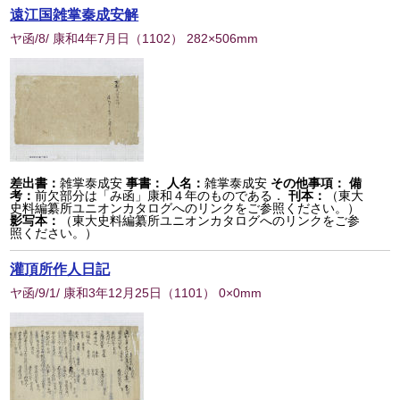
遠江国雑掌秦成安解
ヤ函/8/ 康和4年7月日
（
1102
） 282×506mm
差出書：
雑掌泰成安
事書：
人名：
雑掌泰成安
その他事項：
備
考：
前欠部分は「み函」康和４年のものである．
刊本：
（東大
史料編纂所ユニオンカタログへのリンクをご参照ください。）
影写本：
（東大史料編纂所ユニオンカタログへのリンクをご参
照ください。）
灌頂所作人日記
ヤ函/9/1/ 康和3年12月25日
（
1101
） 0×0mm