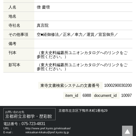
人名
僧 慶増
地名
寺社名
真言院
その他事項
空■経御修法／正米／車力／運賃／宣旨御升／
備考
刊本
（東大史料編纂所ユニオンカタログへのリンクをご
参照ください。）
影写本
（東大史料編纂所ユニオンカタログへのリンクをご
参照ください。）
東寺文書検索システムの文書番号
1000290030200
item_id
6988
document_id
10097
京都市左京区下鴨半木町1番地29
お問い合わせ先
京都府立京都学・歴彩館
075-723-4831
電話番号：
URL ：
http://www.pref.kyoto.jp/rekisaikan/
E-mail：
rekisaikan-kikaku@pref.kyoto.lg.jp