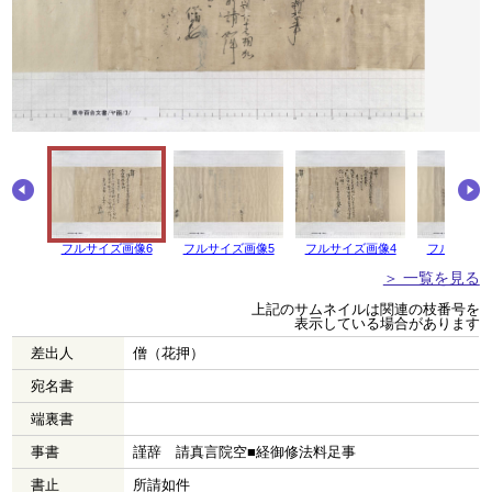
フルサイズ画像6
フルサイズ画像5
フルサイズ画像4
フルサイズ
＞ 一覧を見る
上記のサムネイルは関連の枝番号を
表示している場合があります
差出人
僧（花押）
宛名書
端裏書
事書
謹辞 請真言院空■経御修法料足事
書止
所請如件