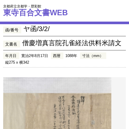
京都府立京都学・歴彩館
東寺百合文書WEB
ヤ函/3/2/
函/番号
僧慶増真言院孔雀経法供料米請文
文書名
年月日
寛治2年8月17日
西暦
1088年
寸法（mm）
縦275 x 横342